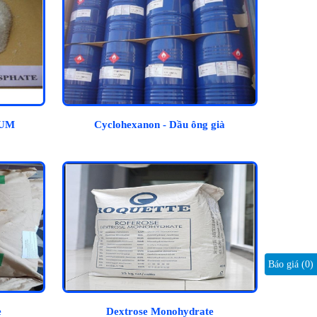
IUM
Cyclohexanon - Dầu ông già
Báo giá (
0
)
e
Dextrose Monohydrate