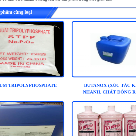
 phẩm cùng loại
IUM TRIPOLYPHOSPHATE
BUTANOX (XÚC TÁC 
NHANH, CHẤT ĐÔNG R