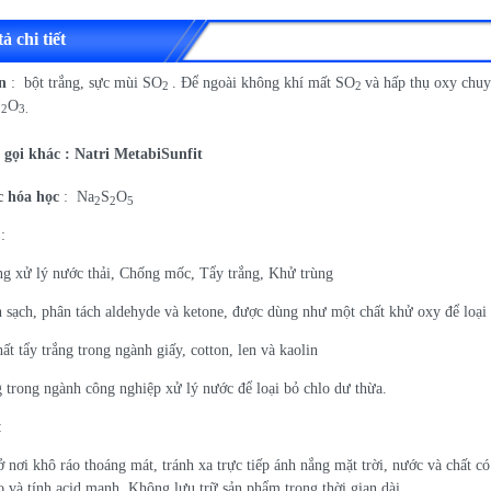
ả chi tiết
an
: bột trắng, sực mùi SO
. Để ngoài không khí mất SO
và hấp thụ oxy chu
2
2
S
O
2
3.
n gọi khác : Natri MetabiSunfit
 hóa học
: Na
S
O
2
2
5
:
g xử lý nước thải, Chống mốc, Tẩy trắng, Khử trùng
h sạch, phân tách aldehyde và ketone, được dùng như một chất khử oxy để loại 
ất tẩy trắng trong ngành giấy, cotton, len và kaolin
 trong ngành công nghiệp xử lý nước để loại bỏ chlo dư thừa.
:
nơi khô ráo thoáng mát, tránh xa trực tiếp ánh nắng mặt trời, nước và chất có 
o và tính acid mạnh. Không lưu trữ sản phẩm trong thời gian dài.