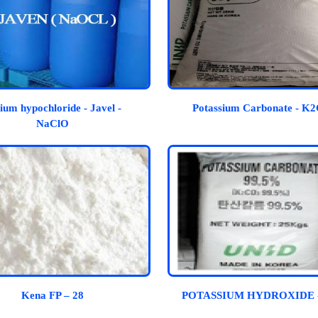
ium hypochloride - Javel -
Potassium Carbonate - K
NaClO
Kena FP – 28
POTASSIUM HYDROXIDE 