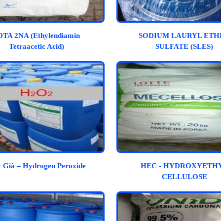
DTA 2NA (Ethylendiamin
SODIUM LAURYL ETH
Tetraacetic Acid)
SULFATE (SLES)
 Già – Hydrogen Peroxide
HEC - HYDROXYETH
CELLULOSE