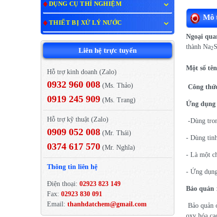
DỤNG CỤ THÍ NGHIỆM
Mô t
THIẾT BỊ XỬ LÝ NƯỚC
Ngoại qu
thành Na
2
Liên hệ trực tuyến
Một số tê
Hỗ trợ kinh doanh (Zalo)
0932 960 008
(Ms. Thảo)
Công thức
0919 245 909
(Ms. Trang)
Ứng dụng
Hỗ trợ kỹ thuật (Zalo)
-Dùng tron
0909 052 008
(Mr. Thái)
- Dùng tin
0374 617 570
(Mr. Nghĩa)
- Là một ch
Thông tin liên hệ
- Ứng dụng
Điện thoại:
02923 823 149
Bảo quản
Fax:
02923 830 091
Email:
thanhdatchem@gmail.com
Bảo quản ở 
oxy hóa ca