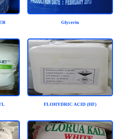
ER
Glycerin
YL
FLOHYDRIC ACID (HF)