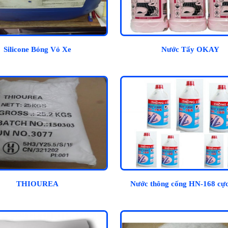
Silicone Bóng Vỏ Xe
Nước Tẩy OKAY
THIOUREA
Nước thông cống HN-168 cự