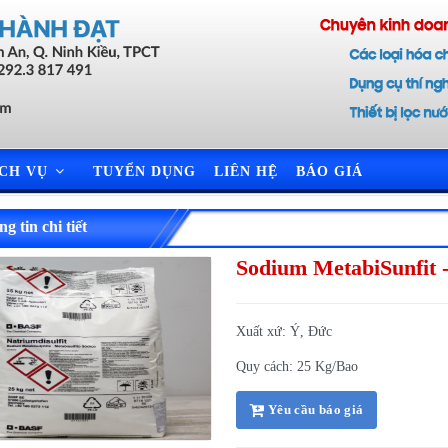
ỊCH VỤ
TUYỂN DỤNG
LIÊN HỆ
BÁO GIÁ
g tin chi tiết
Sodium MetabiSunfit
Xuất xứ: Ý, Đức
Quy cách: 25 Kg/Bao
Yêu cầu báo giá