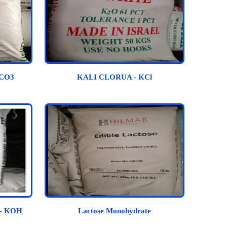
2CO3
KALI CLORUA - KCl
- KOH
Lactose Monohydrate