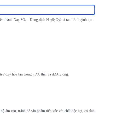
yển thành Na
SO
. Dung dịch Na
S
O
hoà tan lưu huỳnh tạo
2
4
2
2
5
trừ oxy hòa tan trong nước thải và đường ống.
độ ẩm cao, tránh để sản phẩm tiếp xúc với chất độc hại, có tính