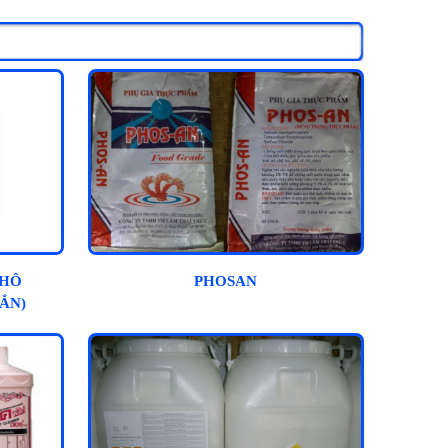
KHÔ
PHOSAN
ẮN)