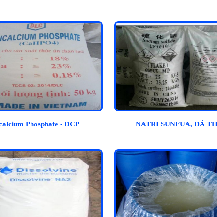
calcium Phosphate - DCP
NATRI SUNFUA, ĐÁ T