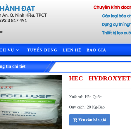
ỊCH VỤ
TUYỂN DỤNG
LIÊN HỆ
BÁO GIÁ
g tin chi tiết
HEC - HYDROXYE
Xuất xứ: Hàn Quốc
Quy cách: 20 Kg/Bao
Yêu cầu báo giá