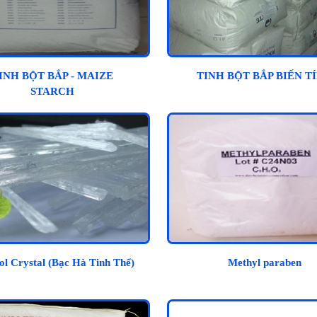
INH BỘT BẮP - MAIZE
TINH BỘT BẮP BIẾN T
STARCH
l Crystal (Bạc Hà Tinh Thể)
Methyl paraben