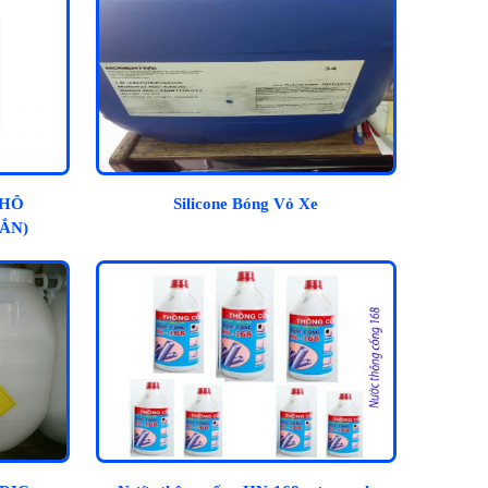
KHÔ
Silicone Bóng Vỏ Xe
ẮN)