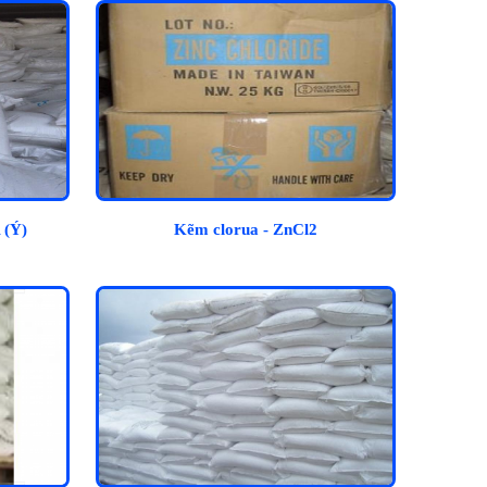
 (Ý)
Kẽm clorua - ZnCl2