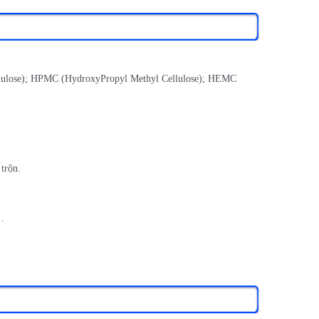
ellulose); HPMC (HydroxyPropyl Methyl Cellulose); HEMC
 trộn.
…