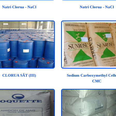
Natri Clorua - NaCl
Natri Clorua - NaCl
CLORUA SẮT (III)
Sodium Carboxymethyl Cellu
CMC