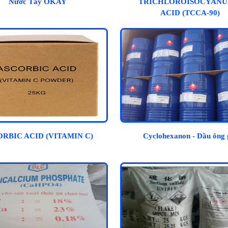
Nước Tẩy OKAY
TRICHLOROISOCYANU
ACID (TCCA-90)
RBIC ACID (VITAMIN C)
Cyclohexanon - Dầu ông 