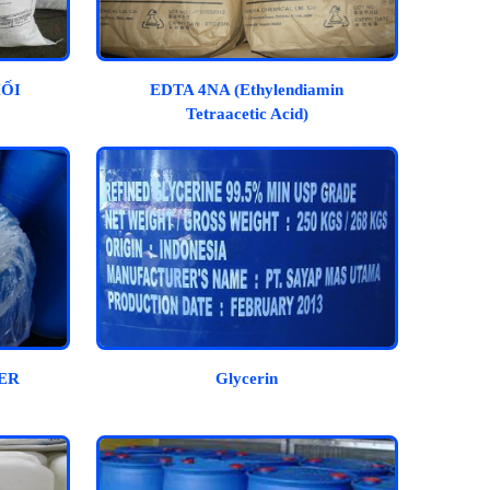
HỐI
EDTA 4NA (Ethylendiamin
Tetraacetic Acid)
ER
Glycerin