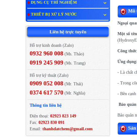
DỤNG CỤ THÍ NGHIỆM
Mô t
THIẾT BỊ XỬ LÝ NƯỚC
Ngoại qu
Liên hệ trực tuyến
Một số tên
(HydroxyEt
Hỗ trợ kinh doanh (Zalo)
Công thức 
0932 960 008
(Ms. Thảo)
0919 245 909
Ứng dụng
(Ms. Trang)
- Là chất c
Hỗ trợ kỹ thuật (Zalo)
0909 052 008
- Trong cô
(Mr. Thái)
0374 617 570
(Mr. Nghĩa)
- Bên cạnh
Bảo quản
Thông tin liên hệ
Bảo quản nơ
Điện thoại:
02923 823 149
Fax:
02923 830 091
Sản
Email:
thanhdatchem@gmail.com