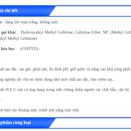
ả chi tiết
an
: dạng bột màu trắng, không mùi.
 gọi khác
: Hydroxyalkyl Methyl Cellulose; Cellulose Ether; MC (Methyl C
hyl Methyl Cellulose)
hóa học
: -(C6H7O5)-
:
hất tạo đặc, tạo gel, phân tán, ổn định pH, giữ nước và nâng cao khả năng phối
ng nghiệp tẩy rửa nó được dùng như một chất tạo đặc, làm mềm tay,…
 đó H.E.C còn có úng dụng trong việc chống thấm ngược các chất bẩn, cặn bã
:
i khô ráo thoáng mát; tránh ánh nắng trực tiếp.
 phẩm cùng loại