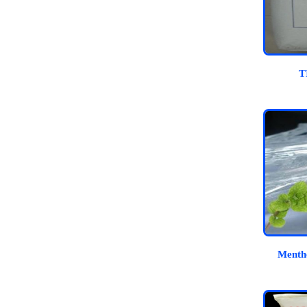
T
Mentho