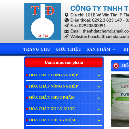
TRANG CHỦ
GIỚI THIỆU
SẢN PHẨM
D
Danh mục sản phẩm
Thôn
HÓA CHẤT CÔNG NGHIỆP
HÓA CHẤT NÔNG NGHIỆP
HÓA CHẤT THỰC PHẨM
HÓA CHẤT XỬ LÝ NƯỚC
HÓA CHẤT THÍ NGHIỆM