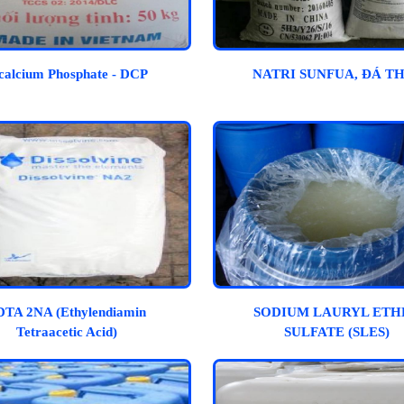
calcium Phosphate - DCP
NATRI SUNFUA, ĐÁ T
DTA 2NA (Ethylendiamin
SODIUM LAURYL ETH
Tetraacetic Acid)
SULFATE (SLES)