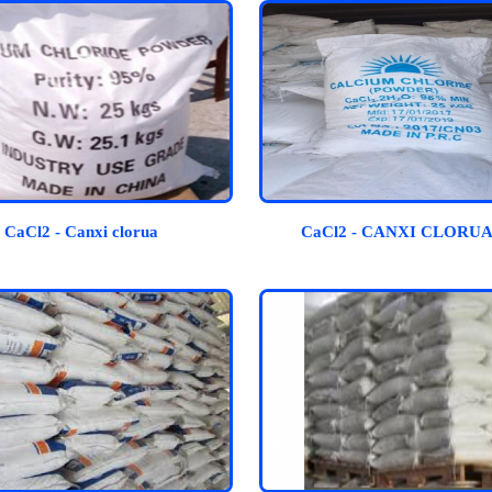
CaCl2 - Canxi clorua
CaCl2 - CANXI CLORUA