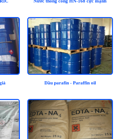
RIC
Nước thông cống HN-168 cực mạnh
già
Dầu parafin - Paraffin oil