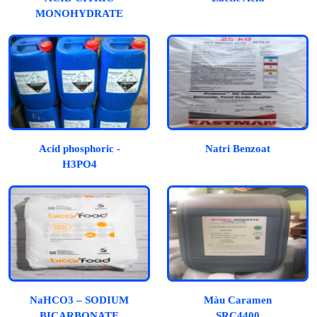
MONOHYDRATE
Acid phosphoric -
Natri Benzoat
H3PO4
NaHCO3 – SODIUM
Màu Caramen
BICARBONATE
SRC4400