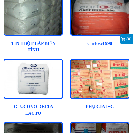
(
0
)
TINH BỘT BẮP BIẾN
Carfosel 990
TÍNH
GLUCONO DELTA
PHỤ GIA I+G
LACTO