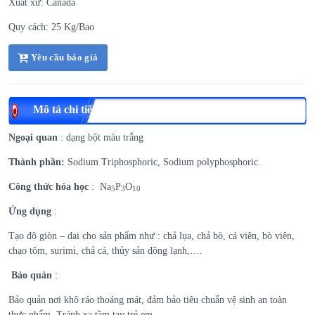
Xuất xứ: Canada
Quy cách: 25 Kg/Bao
Yêu cầu báo giá
Mô tả chi tiết
Ngoại quan
: dạng bột màu trắng
Thành phần:
Sodium Triphosphoric, Sodium polyphosphoric.
Công thức hóa học
: Na
P
O
5
3
10
Ứng dụng
:
Tạo độ giòn – dai cho sản phẩm như : chả lụa, chả bò, cá viên, bò viên,
chạo tôm, surimi, chả cá, thủy sản đông lạnh,….
Bảo quản
:
Bảo quản nơi khô ráo thoáng mát, đảm bảo tiêu chuẩn vệ sinh an toàn
thực phẩm. Tránh xa tầm tay trẻ em