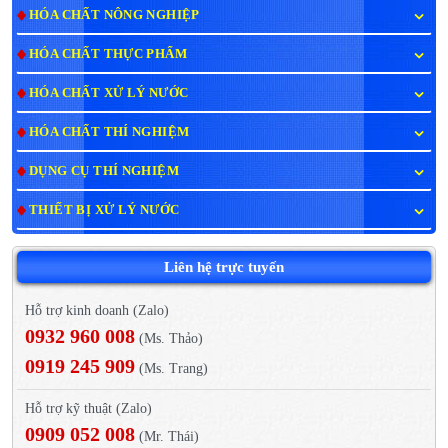
HÓA CHẤT NÔNG NGHIỆP
HÓA CHẤT THỰC PHẨM
HÓA CHẤT XỬ LÝ NƯỚC
HÓA CHẤT THÍ NGHIỆM
DỤNG CỤ THÍ NGHIỆM
THIẾT BỊ XỬ LÝ NƯỚC
Liên hệ trực tuyến
Hỗ trợ kinh doanh (Zalo)
0932 960 008
(Ms. Thảo)
0919 245 909
(Ms. Trang)
Hỗ trợ kỹ thuật (Zalo)
0909 052 008
(Mr. Thái)