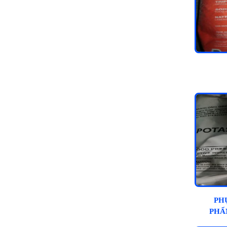
PH
PHẨ