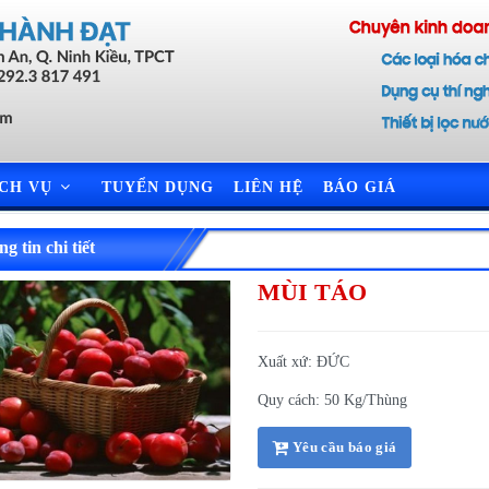
ỊCH VỤ
TUYỂN DỤNG
LIÊN HỆ
BÁO GIÁ
g tin chi tiết
MÙI TÁO
Xuất xứ: ĐỨC
Quy cách: 50 Kg/Thùng
Yêu cầu báo giá