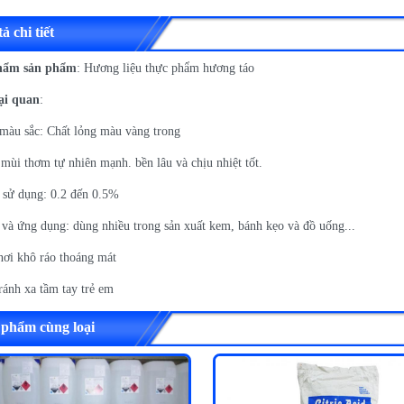
ả chi tiết
hẩm sản phẩm
: Hương liệu thực phẩm hương táo
ại quan
:
 màu sắc: Chất lỏng màu vàng trong
mùi thơm tự nhiên mạnh. bền lâu và chịu nhiệt tốt.
 sử dụng: 0.2 đến 0.5%
và ứng dụng: dùng nhiều trong sản xuất kem, bánh kẹo và đồ uống...
nơi khô ráo thoáng mát
ránh xa tầm tay trẻ em
 phẩm cùng loại