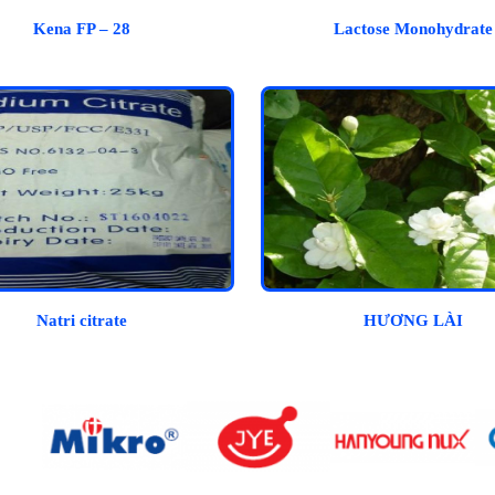
Kena FP – 28
Lactose Monohydrate
Natri citrate
HƯƠNG LÀI