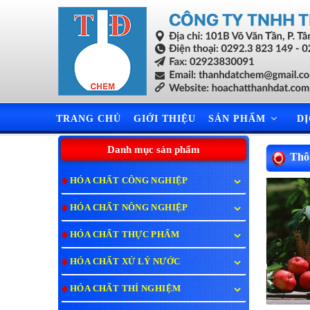
TRANG CHỦ
GIỚI THIỆU
SẢN PHẨM
D
Danh mục sản phẩm
Thôn
HÓA CHẤT CÔNG NGHIỆP
HÓA CHẤT NÔNG NGHIỆP
HÓA CHẤT THỰC PHẨM
HÓA CHẤT XỬ LÝ NƯỚC
HÓA CHẤT THÍ NGHIỆM