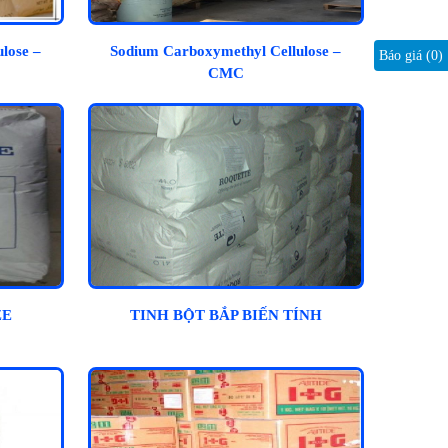
lose –
Sodium Carboxymethyl Cellulose –
Báo giá (
0
)
CMC
ZE
TINH BỘT BẮP BIẾN TÍNH