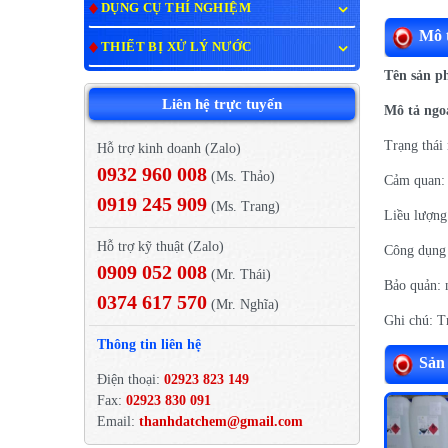
DỤNG CỤ THÍ NGHIỆM
Mô t
THIẾT BỊ XỬ LÝ NƯỚC
Tên sản p
Liên hệ trực tuyến
Mô tả ngo
Trạng thái
Hỗ trợ kinh doanh (Zalo)
0932 960 008
(Ms. Thảo)
Cảm quan: 
0919 245 909
(Ms. Trang)
Liều lượng
Hỗ trợ kỹ thuật (Zalo)
Công dụng 
0909 052 008
(Mr. Thái)
Bảo quản: 
0374 617 570
(Mr. Nghĩa)
Ghi chú: T
Thông tin liên hệ
Sản
Điện thoại:
02923 823 149
Fax:
02923 830 091
Email:
thanhdatchem@gmail.com