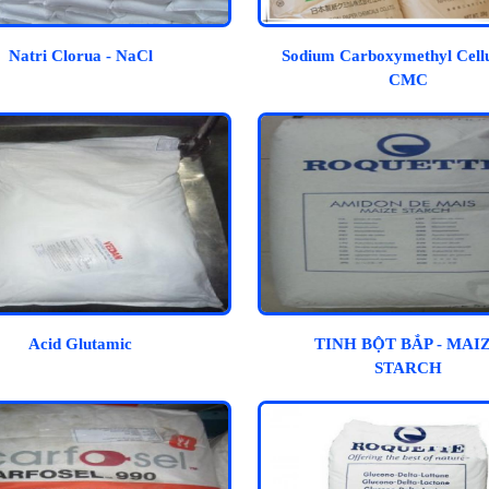
Natri Clorua - NaCl
Sodium Carboxymethyl Cellu
CMC
Acid Glutamic
TINH BỘT BẮP - MAI
STARCH