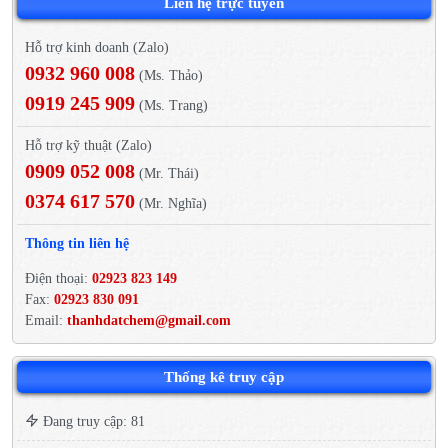
Liên hệ trực tuyến
Hỗ trợ kinh doanh (Zalo)
0932 960 008
(Ms. Thảo)
0919 245 909
(Ms. Trang)
Hỗ trợ kỹ thuật (Zalo)
0909 052 008
(Mr. Thái)
0374 617 570
(Mr. Nghĩa)
Thông tin liên hệ
Điện thoại:
02923 823 149
Fax:
02923 830 091
Email:
thanhdatchem@gmail.com
Thống kê truy cập
Đang truy cập: 81