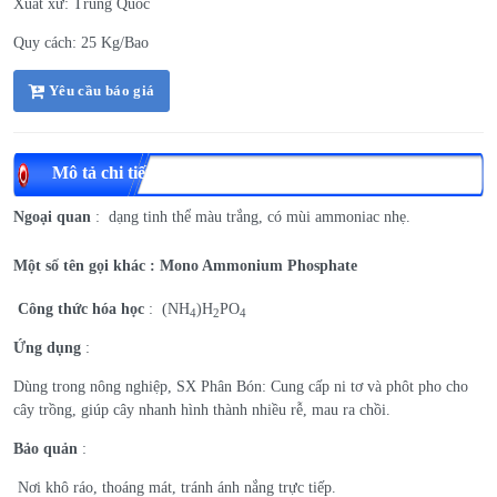
Xuất xứ: Trung Quốc
Quy cách: 25 Kg/Bao
Yêu cầu báo giá
Mô tả chi tiết
Ngoại quan
: dạng tinh thể màu trắng, có mùi ammoniac nhẹ.
Một số tên gọi khác : Mono Ammonium Phosphate
Công thức hóa học
: (NH
)H
PO
4
2
4
Ứng dụng
:
Dùng trong nông nghiệp, SX Phân Bón: Cung cấp ni tơ và phôt pho cho
cây trồng, giúp cây nhanh hình thành nhiều rễ, mau ra chồi.
Bảo quản
:
Nơi khô ráo, thoáng mát, tránh ánh nắng trực tiếp.