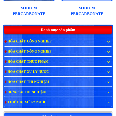
SODIUM
SODIUM
PERCARBONATE
PERCARBONATE
(OXYTAGEN, OXY
(Oxy viên)
BỘT)
Danh mục sản phẩm
HÓA CHẤT CÔNG NGHIỆP
HÓA CHẤT NÔNG NGHIỆP
HÓA CHẤT THỰC PHẨM
HÓA CHẤT XỬ LÝ NƯỚC
HÓA CHẤT THÍ NGHIỆM
DỤNG CỤ THÍ NGHIỆM
THIẾT BỊ XỬ LÝ NƯỚC