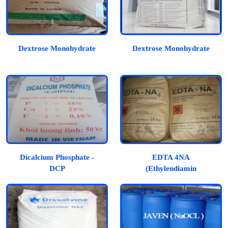
Dextrose Monohydrate
Dextrose Monohydrate
Dicalcium Phosphate -
EDTA 4NA
DCP
(Ethylendiamin
Tetraacetic Acid)