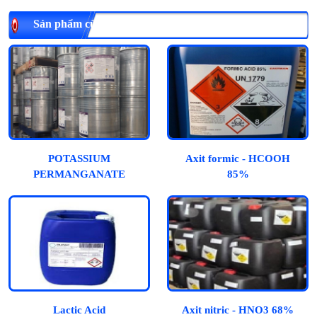
Sản phẩm cùng loại
POTASSIUM
Axit formic - HCOOH
PERMANGANATE
85%
(KMnO4)- Thuốc Tím –
Thạch Tím
Lactic Acid
Axit nitric - HNO3 68%