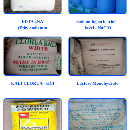
EDTA 2NA
Sodium hypochloride -
(Ethylendiamin
Javel - NaClO
Tetraacetic Acid)
KALI CLORUA - KCl
Lactose Monohydrate