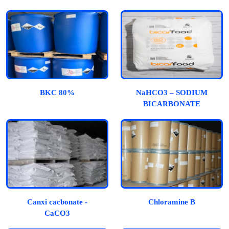
BKC 80%
NaHCO3 – SODIUM
BICARBONATE
Canxi cacbonate -
Chloramine B
CaCO3