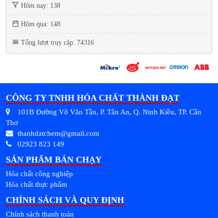
Hôm nay: 138
Hôm qua: 148
Tổng lượt truy cập: 74316
CÔNG TY TNHH HÓA CHẤT THÀNH ĐẠT
101B Đường Võ Văn Tần, P. Tân An, Q. Ninh Kiều, TP. Cần
Thơ
thanhdatchem@gmail.com
02923 823 149
SẢN PHẨM BÁN CHẠY
Hóa chất công nghiệp
Hóa chất thực phẩm
CHÍNH SÁCH VÀ QUY ĐỊNH
Chính sách thanh toán