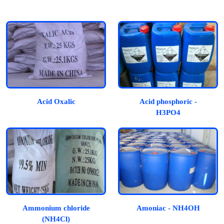
Acid Oxalic
Acid phosphoric -
H3PO4
Ammonium chloride
Amoniac - NH4OH
(NH4Cl)