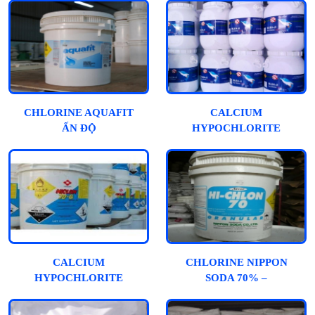
CHLORINE AQUAFIT
CALCIUM
ẤN ĐỘ
HYPOCHLORITE
70%
CALCIUM
CHLORINE NIPPON
HYPOCHLORITE
SODA 70% –
70% - NHẬT
CALCIUM
HYPOCHLORIDE