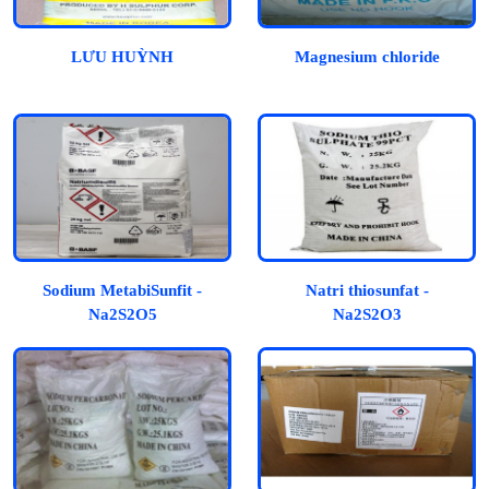
LƯU HUỲNH
Magnesium chloride
Sodium MetabiSunfit -
Natri thiosunfat -
Na2S2O5
Na2S2O3