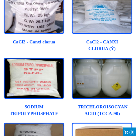
CaCl2 - Canxi clorua
CaCl2 - CANXI
CLORUA (Ý)
SODIUM
TRICHLOROISOCYANUR
TRIPOLYPHOSPHATE
ACID (TCCA-90)
(
0
)