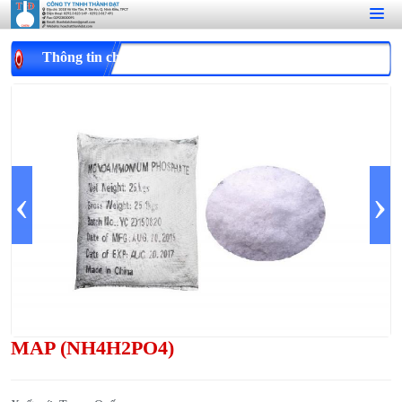
Thông tin chi tiết
‹
›
MAP (NH4H2PO4)