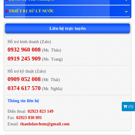
THIẾT BỊ XỬ LÝ NƯỚC
Liên hệ trực tuyến
Hỗ trợ kinh doanh (Zalo)
0932 960 008
(Ms. Thảo)
0919 245 909
(Ms. Trang)
Hỗ trợ kỹ thuật (Zalo)
0909 052 008
(Mr. Thái)
0374 617 570
(Mr. Nghĩa)
Thông tin liên hệ
(
0
)
Điện thoại:
02923 823 149
Fax:
02923 830 091
Email:
thanhdatchem@gmail.com