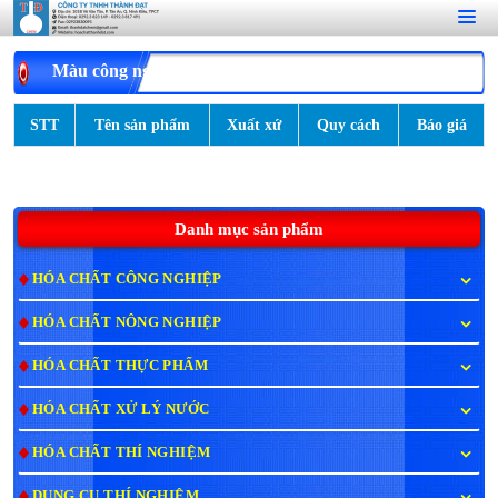
Màu công nghiệp
STT
Tên sản phẩm
Xuất xứ
Quy cách
Báo giá
Danh mục sản phẩm
HÓA CHẤT CÔNG NGHIỆP
HÓA CHẤT NÔNG NGHIỆP
HÓA CHẤT THỰC PHẨM
HÓA CHẤT XỬ LÝ NƯỚC
HÓA CHẤT THÍ NGHIỆM
DỤNG CỤ THÍ NGHIỆM