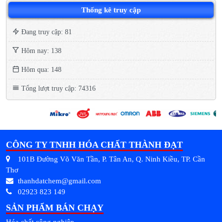
Thống kê truy cập
Đang truy cập: 81
Hôm nay: 138
Hôm qua: 148
Tổng lượt truy cập: 74316
CÔNG TY TNHH HÓA CHẤT THÀNH ĐẠT
101B Đường Võ Văn Tần, P. Tân An, Q. Ninh Kiều, TP. Cần
Thơ
thanhdatchem@gmail.com
02923 823 149
SẢN PHẨM BÁN CHẠY