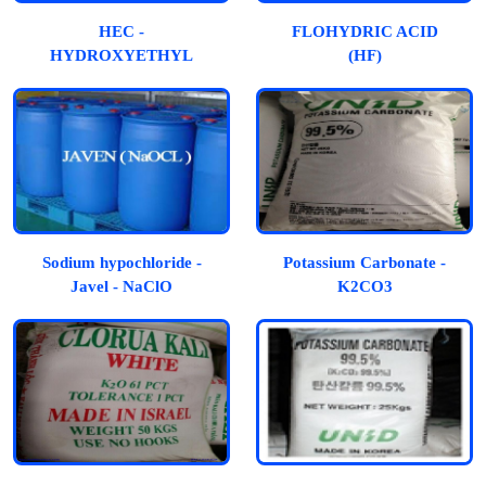
HEC -
FLOHYDRIC ACID
HYDROXYETHYL
(HF)
CELLULOSE
Sodium hypochloride -
Potassium Carbonate -
Javel - NaClO
K2CO3