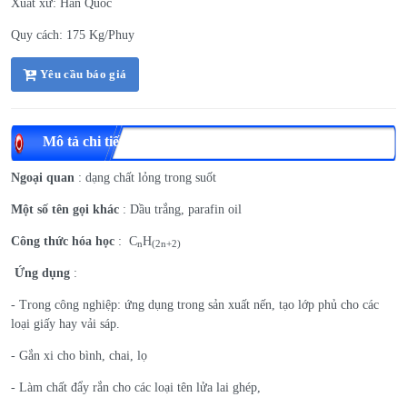
Xuất xứ: Hàn Quốc
Quy cách: 175 Kg/Phuy
Yêu cầu báo giá
Mô tả chi tiết
Ngoại quan
: dạng chất lỏng trong suốt
Một số tên gọi khác
: Dầu trắng, parafin oil
Công thức hóa học
: C
H
n
(2n+2)
Ứng dụng
:
- Trong công nghiệp: ứng dụng trong sản xuất nến, tạo lớp phủ cho các
loại giấy hay vải sáp.
- Gắn xi cho bình, chai, lọ
- Làm chất đẩy rắn cho các loại tên lửa lai ghép,