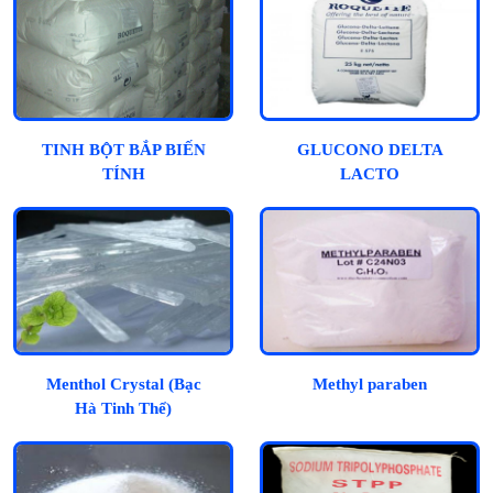
TINH BỘT BẮP BIẾN
GLUCONO DELTA
TÍNH
LACTO
Menthol Crystal (Bạc
Methyl paraben
Hà Tinh Thể)