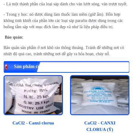
- Là một thành phần của loại sáp dành cho ván lướt sóng, ván trượt tuyết.
- Trong y học: nó được dùng làm thuốc làm mềm (giữ ẩm). Hỗn hợp
không tinh khiết của phần lớn các loại sáp parafin được dùng trong các
buồng tắm sáp với mục đích làm đẹp và như là liệu pháp điều trị.
Bảo quản:
Bảo quản sản phẩm ở nơi khô ráo thông thoáng. Tránh để những nơi có
nhiệt độ quá cao, tránh những nơi dễ gây ra hỏa hoạn, cháy nổ.
Sản phẩm cùng loại
CaCl2 - Canxi clorua
CaCl2 - CANXI
CLORUA (Ý)