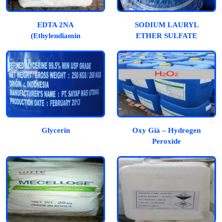
EDTA 2NA
SODIUM LAURYL
(Ethylendiamin
ETHER SULFATE
Tetraacetic Acid)
(SLES)
Glycerin
Oxy Già – Hydrogen
Peroxide