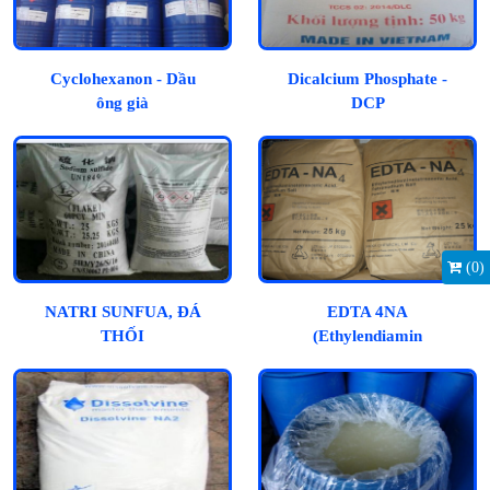
Cyclohexanon - Dầu
Dicalcium Phosphate -
ông già
DCP
(
0
)
NATRI SUNFUA, ĐÁ
EDTA 4NA
THỐI
(Ethylendiamin
Tetraacetic Acid)