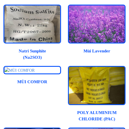
Natri Sunphite
Mùi Lavender
(Na2SO3)
MÙI COMFOR
POLY ALUMINIUM
CHLORIDE (PAC)