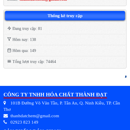
Thống kê truy cập
Đang truy cập: 81
Hôm nay: 138
Hôm qua: 149
Tổng lượt truy cập: 74464
CÔNG TY TNHH HÓA CHẤT THÀNH ĐẠT
101B Đường Võ Văn Tần, P. Tân An, Q. Ninh Kiều, TP. Cần
Thơ
thanhdatchem@gmail.com
02923 823 149