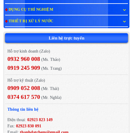
DỤNG CỤ THÍ NGHIỆM
THIẾT BỊ XỬ LÝ NƯỚC
Liên hệ trực tuyến
Hỗ trợ kinh doanh (Zalo)
0932 960 008
(Ms. Thảo)
0919 245 909
(Ms. Trang)
Hỗ trợ kỹ thuật (Zalo)
0909 052 008
(Mr. Thái)
0374 617 570
(Mr. Nghĩa)
Thông tin liên hệ
Điện thoại:
02923 823 149
Fax:
02923 830 091
Email:
thanhdatchem@gmail.com