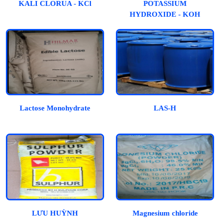
KALI CLORUA - KCl
POTASSIUM
HYDROXIDE - KOH
Lactose Monohydrate
LAS-H
LƯU HUỲNH
Magnesium chloride