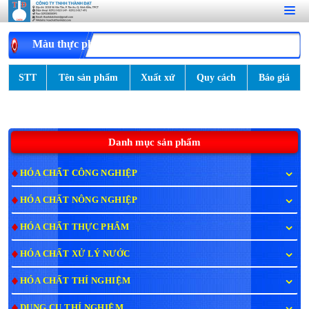
Màu thực phẩm
STT
Tên sản phẩm
Xuất xứ
Quy cách
Báo giá
Danh mục sản phẩm
HÓA CHẤT CÔNG NGHIỆP
HÓA CHẤT NÔNG NGHIỆP
HÓA CHẤT THỰC PHẨM
HÓA CHẤT XỬ LÝ NƯỚC
HÓA CHẤT THÍ NGHIỆM
DỤNG CỤ THÍ NGHIỆM