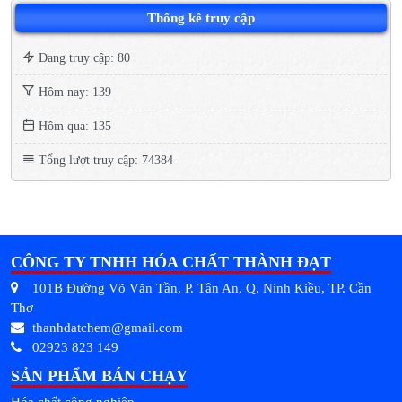
Thống kê truy cập
Đang truy cập: 80
Hôm nay: 139
Hôm qua: 135
Tổng lượt truy cập: 74384
CÔNG TY TNHH HÓA CHẤT THÀNH ĐẠT
101B Đường Võ Văn Tần, P. Tân An, Q. Ninh Kiều, TP. Cần
Thơ
thanhdatchem@gmail.com
02923 823 149
SẢN PHẨM BÁN CHẠY