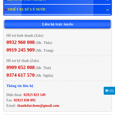
THIẾT BỊ XỬ LÝ NƯỚC
Liên hệ trực tuyến
Hỗ trợ kinh doanh (Zalo)
0932 960 008
(Ms. Thảo)
0919 245 909
(Ms. Trang)
Hỗ trợ kỹ thuật (Zalo)
0909 052 008
(Mr. Thái)
0374 617 570
(Mr. Nghĩa)
Thông tin liên hệ
(
0
)
Điện thoại:
02923 823 149
Fax:
02923 830 091
Email:
thanhdatchem@gmail.com