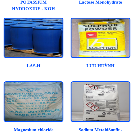
POTASSIUM
Lactose Monohydrate
HYDROXIDE - KOH
LAS-H
LƯU HUỲNH
Magnesium chloride
Sodium MetabiSunfit -