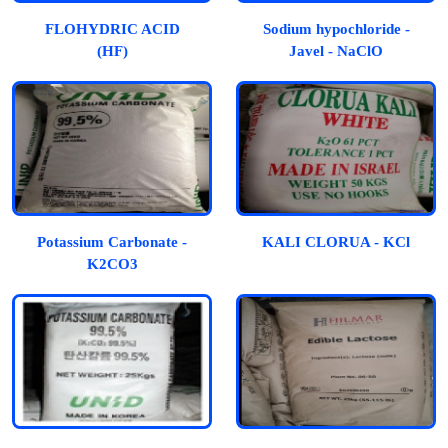
FLOHYDRIC ACID
Sodium hypochloride -
(HF)
Javel - NaClO
Potassium Carbonate -
KALI CLORUA - KCl
K2CO3