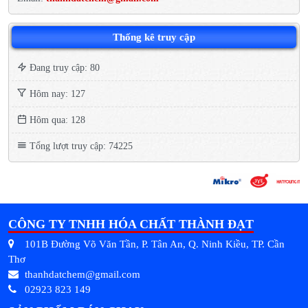
Thống kê truy cập
Đang truy cập: 80
Hôm nay: 127
Hôm qua: 128
Tổng lượt truy cập: 74225
CÔNG TY TNHH HÓA CHẤT THÀNH ĐẠT
101B Đường Võ Văn Tần, P. Tân An, Q. Ninh Kiều, TP. Cần
Thơ
thanhdatchem@gmail.com
02923 823 149