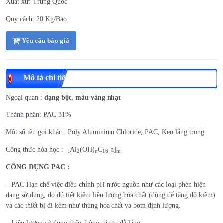
Xuất xứ: Trung Quốc
Quy cách: 20 Kg/Bao
Yêu cầu báo giá
Mô tả chi tiết
Ngoại quan :
dạng bột, màu vàng nhạt
Thành phần: PAC 31%
Một số tên gọi khác : Poly Aluminium Chloride, PAC, Keo lắng trong
Công thức hóa học : [Al
(OH)
C
-n]
2
n
16
m
CÔNG DỤNG PAC :
– PAC Hạn chế việc điều chỉnh pH nước nguồn như các loại phèn hiện
đang sử dụng, do đó tiết kiệm liều lượng hóa chất (dùng để tăng độ kiềm)
và các thiết bị đi kèm như thùng hóa chất và bơm định lượng.
– Liều lượng sử dụng thấp, bông cặn to dễ lắng.