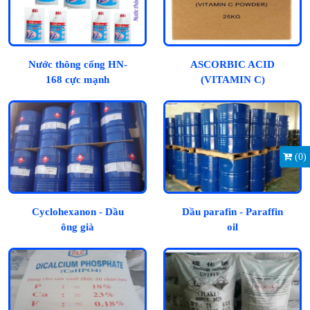
Nước thông cống HN-
ASCORBIC ACID
168 cực mạnh
(VITAMIN C)
(
0
)
Cyclohexanon - Dầu
Dầu parafin - Paraffin
ông già
oil