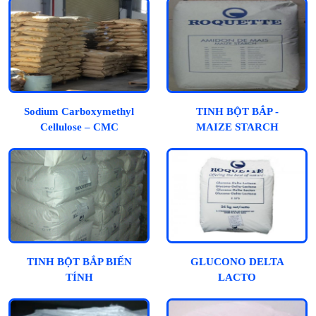
Sodium Carboxymethyl
TINH BỘT BẮP -
Cellulose – CMC
MAIZE STARCH
TINH BỘT BẮP BIẾN
GLUCONO DELTA
TÍNH
LACTO