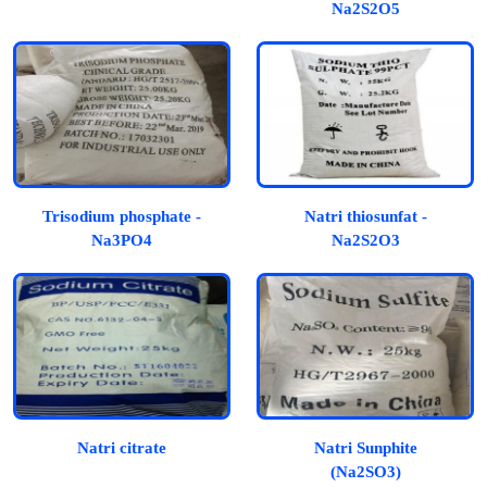
Na2S2O5
Trisodium phosphate -
Natri thiosunfat -
Na3PO4
Na2S2O3
Natri citrate
Natri Sunphite
(Na2SO3)