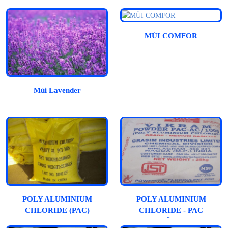
MÙI COMFOR
Mùi Lavender
POLY ALUMINIUM
POLY ALUMINIUM
CHLORIDE (PAC)
CHLORIDE - PAC
(ẤN)