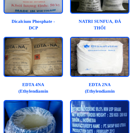
Dicalcium Phosphate -
NATRI SUNFUA, ĐÁ
DCP
THỐI
EDTA 4NA
EDTA 2NA
(Ethylendiamin
(Ethylendiamin
Tetraacetic Acid)
Tetraacetic Acid)