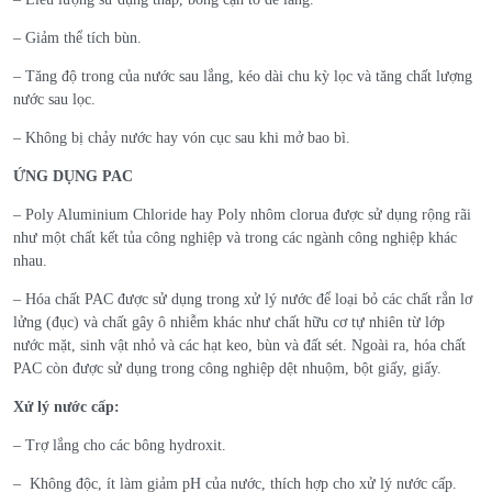
– Giảm thể tích bùn.
– Tăng độ trong của nước sau lắng, kéo dài chu kỳ lọc và tăng chất lượng
nước sau lọc.
– Không bị chảy nước hay vón cục sau khi mở bao bì.
ỨNG DỤNG PAC
– Poly Aluminium Chloride hay Poly nhôm clorua được sử dụng rộng rãi
như một chất kết tủa công nghiệp và trong các ngành công nghiệp khác
nhau.
– Hóa chất PAC được sử dụng trong xử lý nước để loại bỏ các chất rắn lơ
lửng (đục) và chất gây ô nhiễm khác như chất hữu cơ tự nhiên từ lớp
nước mặt, sinh vật nhỏ và các hạt keo, bùn và đất sét. Ngoài ra, hóa chất
PAC còn được sử dụng trong công nghiệp dệt nhuộm, bột giấy, giấy.
Xử lý nước cấp:
– Trợ lắng cho các bông hydroxit.
– Không độc, ít làm giảm pH của nước, thích hợp cho xử lý nước cấp.