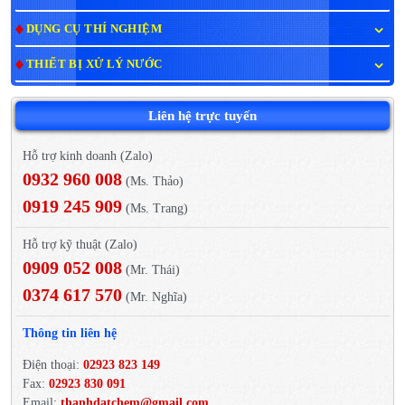
DỤNG CỤ THÍ NGHIỆM
THIẾT BỊ XỬ LÝ NƯỚC
Liên hệ trực tuyến
Hỗ trợ kinh doanh (Zalo)
0932 960 008
(Ms. Thảo)
0919 245 909
(Ms. Trang)
Hỗ trợ kỹ thuật (Zalo)
0909 052 008
(Mr. Thái)
0374 617 570
(Mr. Nghĩa)
Thông tin liên hệ
Điện thoại:
02923 823 149
Fax:
02923 830 091
Email:
thanhdatchem@gmail.com