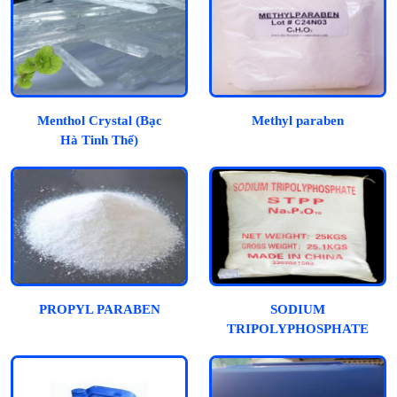
Menthol Crystal (Bạc
Methyl paraben
Hà Tinh Thể)
PROPYL PARABEN
SODIUM
TRIPOLYPHOSPHATE