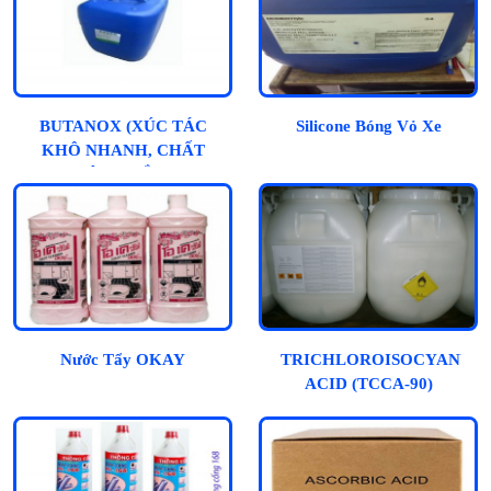
BUTANOX (XÚC TÁC
Silicone Bóng Vỏ Xe
KHÔ NHANH, CHẤT
ĐÔNG RẮN)
Nước Tẩy OKAY
TRICHLOROISOCYANUR
ACID (TCCA-90)