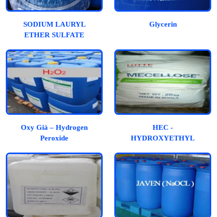
SODIUM LAURYL
Glycerin
ETHER SULFATE
(SLES)
Oxy Già – Hydrogen
HEC -
Peroxide
HYDROXYETHYL
CELLULOSE