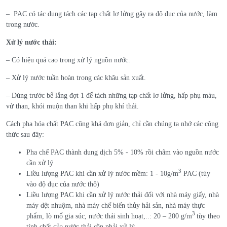
– PAC có tác dụng tách các tạp chất lơ lửng gây ra độ đục của nước, làm
trong nước.
Xử lý nước thải:
– Có hiệu quả cao trong xử lý nguồn nước.
– Xử lý nước tuần hoàn trong các khâu sản xuất.
– Dùng trước bể lắng đợt 1 để tách những tạp chất lơ lửng, hấp phụ màu,
vử than, khói muộn than khi hấp phụ khí thải.
Cách pha hóa chất PAC cũng khá đơn giản, chỉ cần chúng ta nhớ các công
thức sau đây:
Pha chế PAC thành dung dịch 5% - 10% rồi châm vào nguồn nước
cần xử lý
3
Liều lượng PAC khi cần xử lý nước mềm: 1 - 10g/m
PAC (tùy
vào độ đục của nước thô)
Liều lượng PAC khi cần xử lý nước thải đối với nhà máy giấy, nhà
máy dệt nhuộm, nhà máy chế biến thủy hải sản, nhà máy thực
3
phẩm, lò mổ gia súc, nước thải sinh hoạt,..: 20 – 200 g/m
tùy theo
tính chất của nước thải cần phải xử lý.