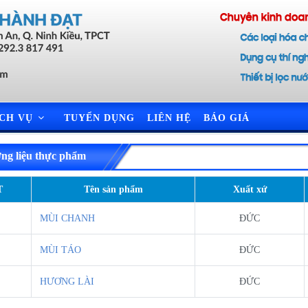
ỊCH VỤ
TUYỂN DỤNG
LIÊN HỆ
BÁO GIÁ
ng liệu thực phẩm
T
Tên sản phẩm
Xuất xứ
MÙI CHANH
ĐỨC
MÙI TÁO
ĐỨC
HƯƠNG LÀI
ĐỨC