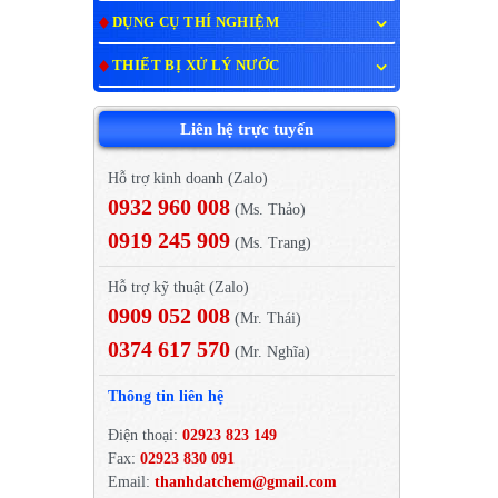
DỤNG CỤ THÍ NGHIỆM
THIẾT BỊ XỬ LÝ NƯỚC
Liên hệ trực tuyến
Hỗ trợ kinh doanh (Zalo)
0932 960 008
(Ms. Thảo)
0919 245 909
(Ms. Trang)
Hỗ trợ kỹ thuật (Zalo)
0909 052 008
(Mr. Thái)
0374 617 570
(Mr. Nghĩa)
Thông tin liên hệ
Điện thoại:
02923 823 149
Fax:
02923 830 091
Email:
thanhdatchem@gmail.com