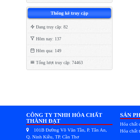
Thống kê truy cập
Đang truy cập: 82
Hôm nay: 137
Hôm qua: 149
Tổng lượt truy cập: 74463
CÔNG TY TNHH HÓA CHẤT
SẢN P
THÀNH ĐẠT
Hóa chất 
101B Đường Võ Văn Tần, P. Tân An,
Hóa chất 
Q. Ninh Kiều, TP. Cần Thơ