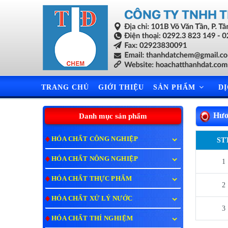
TRANG CHỦ
GIỚI THIỆU
SẢN PHẨM
D
Hươ
Danh mục sản phẩm
HÓA CHẤT CÔNG NGHIỆP
ST
HÓA CHẤT NÔNG NGHIỆP
1
HÓA CHẤT THỰC PHẨM
2
HÓA CHẤT XỬ LÝ NƯỚC
3
HÓA CHẤT THÍ NGHIỆM