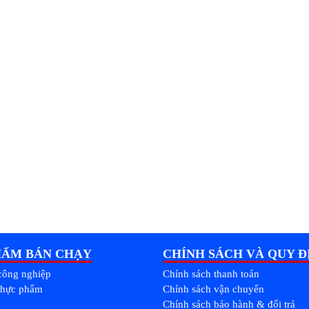
HẨM BÁN CHẠY
CHÍNH SÁCH VÀ QUY Đ
công nghiệp
Chính sách thanh toán
thực phẩm
Chính sách vận chuyển
Chính sách bảo hành & đổi trả