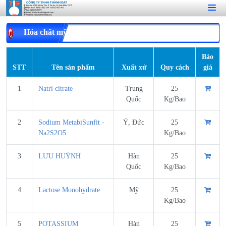
Hóa chất mỹ phẩm và dược phẩm
Báo
STT
Tên sản phẩm
Xuất xứ
Quy cách
giá
1
Natri citrate
Trung
25
Quốc
Kg/Bao
2
Sodium MetabiSunfit -
Ý, Đức
25
Na2S2O5
Kg/Bao
3
LƯU HUỲNH
Hàn
25
Quốc
Kg/Bao
4
Lactose Monohydrate
Mỹ
25
Kg/Bao
5
POTASSIUM
Hàn
25