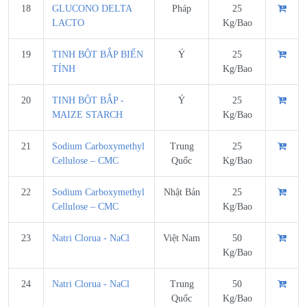
18
GLUCONO DELTA
Pháp
25
LACTO
Kg/Bao
19
TINH BỘT BẮP BIẾN
Ý
25
TÍNH
Kg/Bao
20
TINH BỘT BẮP -
Ý
25
MAIZE STARCH
Kg/Bao
21
Sodium Carboxymethyl
Trung
25
Cellulose – CMC
Quốc
Kg/Bao
22
Sodium Carboxymethyl
Nhật Bản
25
Cellulose – CMC
Kg/Bao
23
Natri Clorua - NaCl
Việt Nam
50
Kg/Bao
24
Natri Clorua - NaCl
Trung
50
Quốc
Kg/Bao