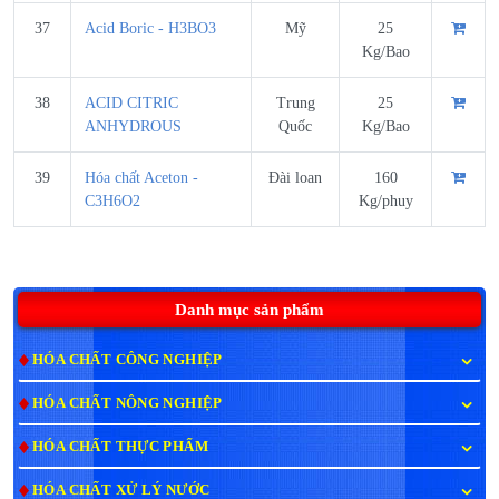
37
Acid Boric - H3BO3
Mỹ
25
Kg/Bao
38
ACID CITRIC
Trung
25
ANHYDROUS
Quốc
Kg/Bao
39
Hóa chất Aceton -
Đài loan
160
C3H6O2
Kg/phuy
Danh mục sản phẩm
HÓA CHẤT CÔNG NGHIỆP
HÓA CHẤT NÔNG NGHIỆP
HÓA CHẤT THỰC PHẨM
HÓA CHẤT XỬ LÝ NƯỚC