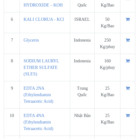
HYDROXIDE - KOH
Quốc
Kg/Bao
6
KALI CLORUA - KCl
ISRAEL
50
Kg/Bao
7
Glycerin
Indonesia
250
Kg/phuy
8
SODIUM LAURYL
Indonesia
160
ETHER SULFATE
Kg/phuy
(SLES)
9
EDTA 2NA
Trung
25
(Ethylendiamin
Quốc
Kg/Bao
Tetraacetic Acid)
10
EDTA 4NA
Nhật Bản
25
(Ethylendiamin
Kg/Bao
Tetraacetic Acid)