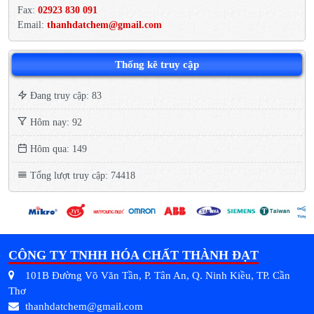
Fax:
02923 830 091
Email:
thanhdatchem@gmail.com
Thống kê truy cập
Đang truy cập: 83
Hôm nay: 92
Hôm qua: 149
Tổng lượt truy cập: 74418
CÔNG TY TNHH HÓA CHẤT THÀNH ĐẠT
101B Đường Võ Văn Tần, P. Tân An, Q. Ninh Kiều, TP. Cần
Thơ
thanhdatchem@gmail.com