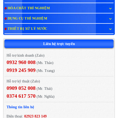
HÓA CHẤT THÍ NGHIỆM
DỤNG CỤ THÍ NGHIỆM
THIẾT BỊ XỬ LÝ NƯỚC
Liên hệ trực tuyến
Hỗ trợ kinh doanh (Zalo)
0932 960 008
(Ms. Thảo)
0919 245 909
(Ms. Trang)
Hỗ trợ kỹ thuật (Zalo)
0909 052 008
(Mr. Thái)
0374 617 570
(Mr. Nghĩa)
Thông tin liên hệ
Điện thoại:
02923 823 149