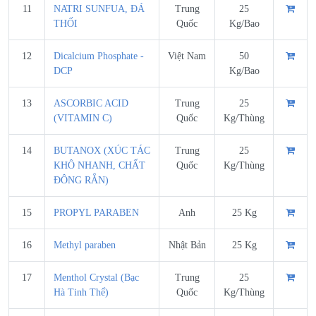
11
NATRI SUNFUA, ĐÁ
Trung
25
THỐI
Quốc
Kg/Bao
12
Dicalcium Phosphate -
Việt Nam
50
DCP
Kg/Bao
13
ASCORBIC ACID
Trung
25
(VITAMIN C)
Quốc
Kg/Thùng
14
BUTANOX (XÚC TÁC
Trung
25
KHÔ NHANH, CHẤT
Quốc
Kg/Thùng
ĐÔNG RẮN)
15
PROPYL PARABEN
Anh
25 Kg
16
Methyl paraben
Nhật Bản
25 Kg
17
Menthol Crystal (Bạc
Trung
25
Hà Tinh Thể)
Quốc
Kg/Thùng