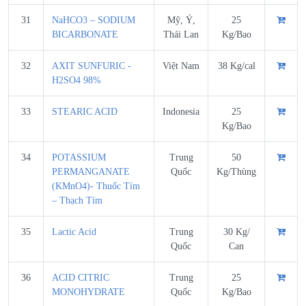
31
NaHCO3 – SODIUM
Mỹ, Ý,
25
BICARBONATE
Thái Lan
Kg/Bao
32
AXIT SUNFURIC -
Việt Nam
38 Kg/cal
H2SO4 98%
33
STEARIC ACID
Indonesia
25
Kg/Bao
34
POTASSIUM
Trung
50
PERMANGANATE
Quốc
Kg/Thùng
(KMnO4)- Thuốc Tím
– Thạch Tím
35
Lactic Acid
Trung
30 Kg/
Quốc
Can
36
ACID CITRIC
Trung
25
MONOHYDRATE
Quốc
Kg/Bao