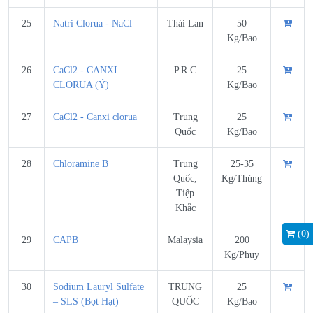
25
Natri Clorua - NaCl
Thái Lan
50
Kg/Bao
26
CaCl2 - CANXI
P.R.C
25
CLORUA (Ý)
Kg/Bao
27
CaCl2 - Canxi clorua
Trung
25
Quốc
Kg/Bao
28
Chloramine B
Trung
25-35
Quốc,
Kg/Thùng
Tiệp
Khắc
(
0
)
29
CAPB
Malaysia
200
Kg/Phuy
30
Sodium Lauryl Sulfate
TRUNG
25
– SLS (Bọt Hạt)
QUỐC
Kg/Bao