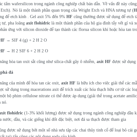
 các tấm wafersilicon trong ngành công nghiệp chất bán dẫn. Về vấn đề này cũ
Etch). Nó là một thành phần quan trọng của Wright Etch và HNA tương tự (
H
ng để etch kính . Gel axit 5% đến 9%
HF
cũng thường được sử dụng để etch tấ
g tự, pha loãng
axít flohiđric
là một thành phần của hộ gia đình tẩy vết gỉ và 
hản ứng với silicon dioxide để tạo thành các florua silicon khí hoặc hòa tan tr
HF
→ SIF 4 (g) + 2 H 2 O
HF
→ H 2 SIF 6 + 2 H 2 O
năng hòa tan oxit sắt cũng như silica-chất gây ô nhiễm,
axit HF
được sử dụng 
 phá đá
 năng của mình để hòa tan các oxit,
axit HF
là hữu ích cho việc giải thể các mẫ
ợc sử dụng trong macerations axit để trích xuất các hóa thạch hữu cơ từ các loại
một bộ phim cellulose nitrate có thể được áp dụng (giải thể trong acetate amili
h nó.
axít flohiđric
(1-3% khối lượng) được sử dụng trong ngành công nghiệp dầu khí
a nước, dầu, và các giếng khí đốt đặc biệt, nơi đá sa thạch được tham gia
ng được sử dụng bởi một số nhà sưu tập các chai thủy tinh cổ để loại bỏ cái gọi
ất tại) tấn công các nội dung soda của kính.