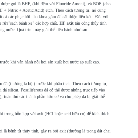
ng được gọi là BHF, (khi đệm với Fluoride Amoni), và BOE (cho
F
+ Nitric + Acetic Acid) etch. Theo cách tương tự, nó cũng
t cả các phục hồi nha khoa gốm để cải thiện liên kết. Đối với
xe rửa"sạch bánh xe" các hợp chất.
HF axit
tấn công thủy tinh
ong nước. Quá trình này giải thể tiến hành như sau:
trước khi vận hành nồi hơi sản xuất hơi nước áp suất cao.
u đá (thường là bột) trước khi phân tích. Theo cách tương tự,
 đá silicat. Fossiliferous đá có thể được nhúng trực tiếp vào
c), tuân thủ các thành phần hữu cơ và cho phép đá bị giải thể
 trong hỗn hợp với axit (HCl hoặc acid hữu cơ) để kích thích
 là bệnh từ thủy tinh, gây ra bởi axit (thường là trong đất chai