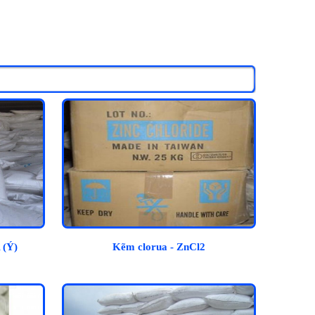
 (Ý)
Kẽm clorua - ZnCl2