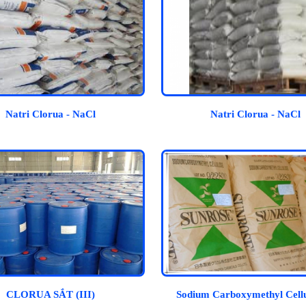
Natri Clorua - NaCl
Natri Clorua - NaCl
CLORUA SẮT (III)
Sodium Carboxymethyl Cellu