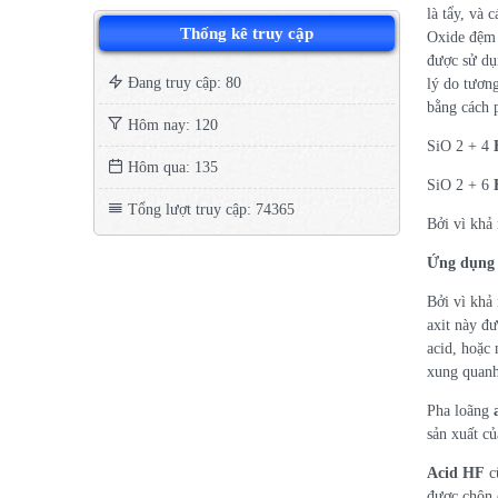
là tẩy, và
Thống kê truy cập
Oxide đệm 
được sử dụ
Đang truy cập: 80
lý do tươn
bằng cách p
Hôm nay: 120
SiO 2 + 4
Hôm qua: 135
SiO 2 + 6
Tổng lượt truy cập: 74365
Bởi vì khả 
Ứng dụng
Bởi vì khả
axit này đư
acid, hoặc 
xung quan
Pha loãng
sản xuất củ
Acid HF
cũ
được chôn c