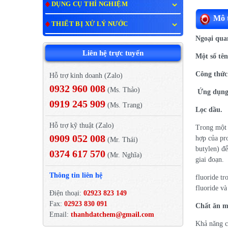
DỤNG CỤ THÍ NGHIỆM
Mô t
THIẾT BỊ XỬ LÝ NƯỚC
Ngoại qua
Liên hệ trực tuyến
Một số tên
Công thức
Hỗ trợ kinh doanh (Zalo)
0932 960 008
(Ms. Thảo)
Ứng dụn
0919 245 909
(Ms. Trang)
Lọc dầu.
Hỗ trợ kỹ thuật (Zalo)
Trong một 
0909 052 008
hợp của pr
(Mr. Thái)
butylen) đ
0374 617 570
(Mr. Nghĩa)
giai đoạn.
Thông tin liên hệ
fluoride t
fluoride v
Điện thoại:
02923 823 149
Fax:
02923 830 091
Chất ăn m
Email:
thanhdatchem@gmail.com
Khả năng 