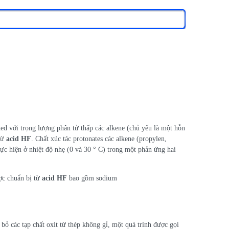
ted với trọng lượng phân tử thấp các alkene (chủ yếu là một hỗn
 từ
acid HF
. Chất xúc tác protonates các alkene (propylen,
hực hiện ở nhiệt độ nhẹ (0 và 30 ° C) trong một phản ứng hai
ợc chuẩn bị từ
acid HF
bao gồm sodium
 bỏ các tạp chất oxit từ thép không gỉ, một quá trình được gọi