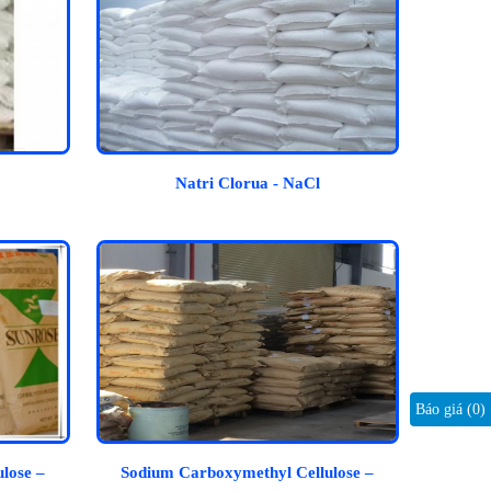
Natri Clorua - NaCl
Báo giá (
0
)
lose –
Sodium Carboxymethyl Cellulose –