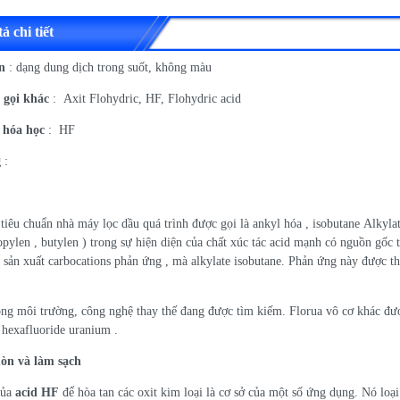
ả chi tiết
n
: dạng dung dịch trong suốt, không màu
 gọi khác
: Axit Flohydric, HF, Flohydric acid
 hóa học
: HF
g
:
tiêu chuẩn nhà máy lọc dầu quá trình được gọi là ankyl hóa , isobutane Alkyla
opylen , butylen ) trong sự hiện diện của chất xúc tác acid mạnh có nguồn gốc
ể sản xuất carbocations phản ứng , mà alkylate isobutane. Phản ứng này được t
rong môi trường, công nghệ thay thế đang được tìm kiếm. Florua vô cơ khác đư
à hexafluoride uranium .
òn và làm sạch
của
acid HF
để hòa tan các oxit kim loại là cơ sở của một số ứng dụng. Nó loại