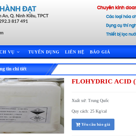
ỊCH VỤ
TUYỂN DỤNG
LIÊN HỆ
BÁO GIÁ
g tin chi tiết
FLOHYDRIC ACID (
Xuất xứ: Trung Quốc
Quy cách: 25 Kg/cal
Yêu cầu báo giá