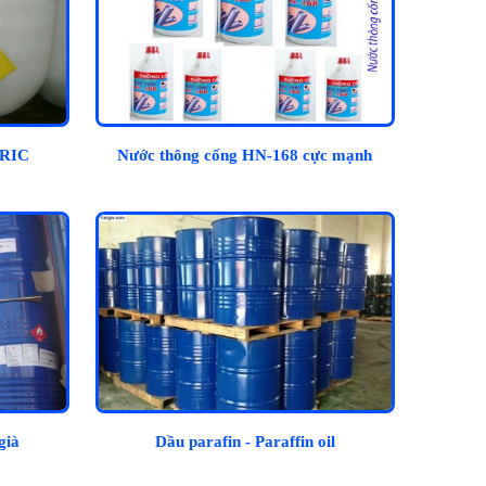
RIC
Nước thông cống HN-168 cực mạnh
già
Dầu parafin - Paraffin oil