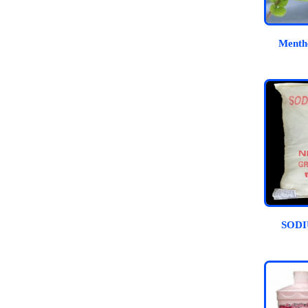
Mentho
SOD