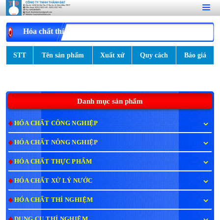
Hóa chất thí nghiệm cơ bản
STT
Tên sản phẩm
Xuất xứ
Quy cách
Báo giá
Danh mục sản phẩm
HÓA CHẤT CÔNG NGHIỆP
HÓA CHẤT NÔNG NGHIỆP
HÓA CHẤT THỰC PHẨM
HÓA CHẤT XỬ LÝ NƯỚC
HÓA CHẤT THÍ NGHIỆM
DỤNG CỤ THÍ NGHIỆM