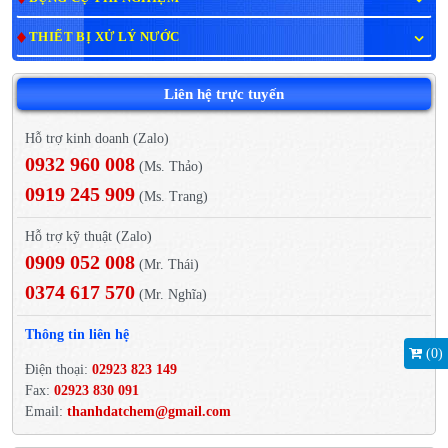
THIẾT BỊ XỬ LÝ NƯỚC
Liên hệ trực tuyến
Hỗ trợ kinh doanh (Zalo)
0932 960 008
(Ms. Thảo)
0919 245 909
(Ms. Trang)
Hỗ trợ kỹ thuật (Zalo)
0909 052 008
(Mr. Thái)
0374 617 570
(Mr. Nghĩa)
Thông tin liên hệ
(
0
)
Điện thoại:
02923 823 149
Fax:
02923 830 091
Email:
thanhdatchem@gmail.com