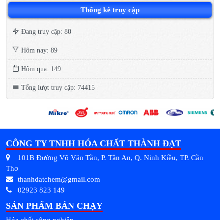
Thống kê truy cập
Đang truy cập: 80
Hôm nay: 89
Hôm qua: 149
Tổng lượt truy cập: 74415
CÔNG TY TNHH HÓA CHẤT THÀNH ĐẠT
101B Đường Võ Văn Tần, P. Tân An, Q. Ninh Kiều, TP. Cần
Thơ
thanhdatchem@gmail.com
02923 823 149
SẢN PHẨM BÁN CHẠY