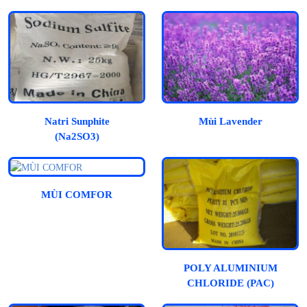
Natri Sunphite
Mùi Lavender
(Na2SO3)
MÙI COMFOR
POLY ALUMINIUM
CHLORIDE (PAC)