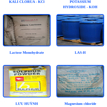
KALI CLORUA - KCl
POTASSIUM
HYDROXIDE - KOH
Lactose Monohydrate
LAS-H
LƯU HUỲNH
Magnesium chloride