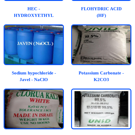
HEC -
FLOHYDRIC ACID
HYDROXYETHYL
(HF)
CELLULOSE
Sodium hypochloride -
Potassium Carbonate -
Javel - NaClO
K2CO3