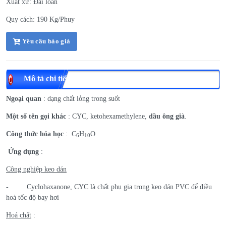
Xuất xứ: Đài loan
Quy cách: 190 Kg/Phuy
Yêu cầu báo giá
Mô tả chi tiết
Ngoại quan
: dạng chất lỏng trong suốt
Một số tên gọi khác
: CYC, ketohexamethylene,
dầu ông già
.
Công thức hóa học
: C
H
O
6
10
Ứng dụng
:
Công nghiệp keo dán
- Cyclohaxanone, CYC là chất phụ gia trong keo dán PVC để điều
hoà tốc độ bay hơi
Hoá chất
: