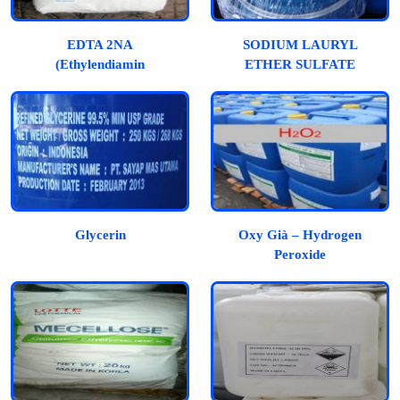
EDTA 2NA
SODIUM LAURYL
(Ethylendiamin
ETHER SULFATE
Tetraacetic Acid)
(SLES)
Glycerin
Oxy Già – Hydrogen
Peroxide