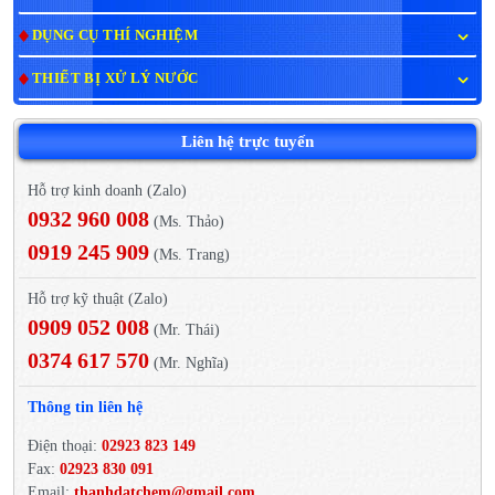
DỤNG CỤ THÍ NGHIỆM
THIẾT BỊ XỬ LÝ NƯỚC
Liên hệ trực tuyến
Hỗ trợ kinh doanh (Zalo)
0932 960 008
(Ms. Thảo)
0919 245 909
(Ms. Trang)
Hỗ trợ kỹ thuật (Zalo)
0909 052 008
(Mr. Thái)
0374 617 570
(Mr. Nghĩa)
Thông tin liên hệ
Điện thoại:
02923 823 149
Fax:
02923 830 091
Email:
thanhdatchem@gmail.com