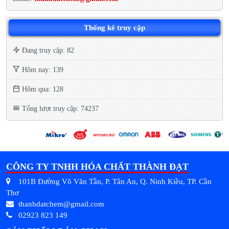
Thống kê truy cập
Đang truy cập: 82
Hôm nay: 139
Hôm qua: 128
Tổng lượt truy cập: 74237
CÔNG TY TNHH HÓA CHẤT THÀNH ĐẠT
101B Đường Võ Văn Tần, P. Tân An, Q. Ninh Kiều, TP. Cần
Thơ
thanhdatchem@gmail.com
02923 823 149