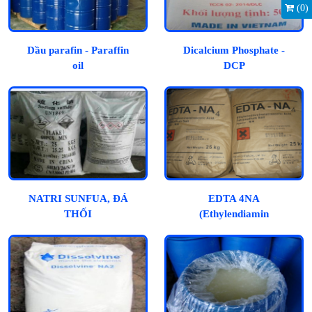
(
0
)
Dầu parafin - Paraffin
Dicalcium Phosphate -
oil
DCP
NATRI SUNFUA, ĐÁ
EDTA 4NA
THỐI
(Ethylendiamin
Tetraacetic Acid)