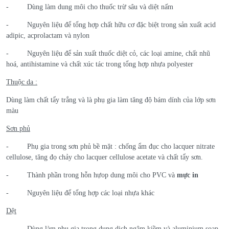
- Dùng làm dung môi cho thuốc trừ sâu và diệt nấm
- Nguyên liệu để tổng hợp chất hữu cơ đặc biệt trong sản xuất acid
adipic, acprolactam và nylon
- Nguyên liệu để sản xuất thuốc diệt cỏ, các loại amine, chất nhũ
hoá, antihistamine và chất xúc tác trong tổng hợp nhựa polyester
Thuộc da :
Dùng làm chất tẩy trắng và là phụ gia làm tăng độ bám dính của lớp sơn
màu
Sơn phủ
- Phụ gia trong sơn phủ bề mặt : chống ẩm đục cho lacquer nitrate
cellulose, tăng đọ chảy cho lacquer cellulose acetate và chất tẩy sơn.
- Thành phần trong hỗn hựop dung môi cho PVC và
mực in
- Nguyên liệu để tổng hợp các loại nhựa khác
Dệt
- Dùng làm phụ gia trong dung dịch ngâm kiềm và aluminium soap