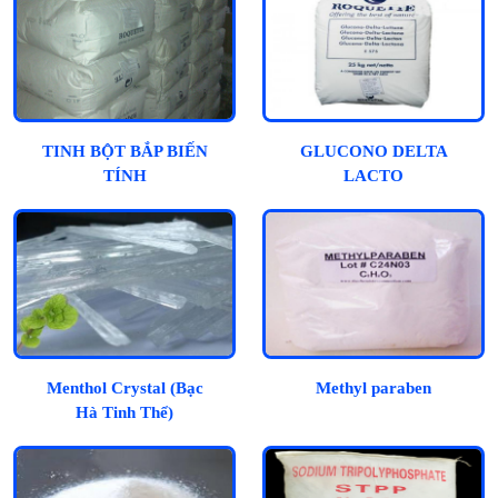
TINH BỘT BẮP BIẾN
GLUCONO DELTA
TÍNH
LACTO
Menthol Crystal (Bạc
Methyl paraben
Hà Tinh Thể)