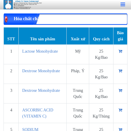
Hóa chất chăn nuôi thú y
Báo
STT
Tên sản phẩm
Xuất xứ
Quy cách
giá
1
Lactose Monohydrate
Mỹ
25
Kg/Bao
2
Dextrose Monohydrate
Pháp, Ý
25
Kg/Bao
3
Dextrose Monohydrate
Trung
25
Quốc
Kg/Bao
4
ASCORBIC ACID
Trung
25
(VITAMIN C)
Quốc
Kg/Thùng
5
SODIUM
Trung
25