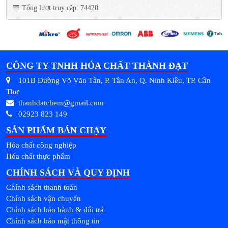
Tổng lượt truy cập: 74420
CÔNG TY TNHH HÓA CHẤT THÀNH ĐẠT
101B Đường Võ Văn Tần, P. Tân An, Q. Ninh Kiều, TP. Cần
Thơ
thanhdatchem@gmail.com
02923 823 149
SẢN PHẨM BÁN CHẠY
Hóa chất công nghiệp
Hóa chất thực phẩm
CHÍNH SÁCH VÀ QUY ĐỊNH
Chính sách thanh toán
Chính sách vận chuyển
Chính sách bảo hành & đổi trả
Chính sách bảo mật thông tin