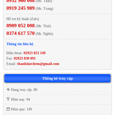
0932 960 008
(Ms. Thảo)
0919 245 909
(Ms. Trang)
Hỗ trợ kỹ thuật (Zalo)
0909 052 008
(Mr. Thái)
0374 617 570
(Mr. Nghĩa)
Thông tin liên hệ
Điện thoại:
02923 823 149
Fax:
02923 830 091
Email:
thanhdatchem@gmail.com
Thống kê truy cập
Đang truy cập: 80
Hôm nay: 94
Hôm qua: 149