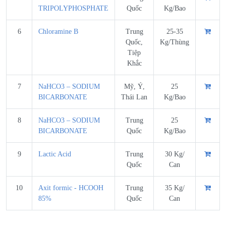
TRIPOLYPHOSPHATE
Quốc
Kg/Bao
6
Chloramine B
Trung
25-35
Quốc,
Kg/Thùng
Tiệp
Khắc
7
NaHCO3 – SODIUM
Mỹ, Ý,
25
BICARBONATE
Thái Lan
Kg/Bao
8
NaHCO3 – SODIUM
Trung
25
BICARBONATE
Quốc
Kg/Bao
9
Lactic Acid
Trung
30 Kg/
Quốc
Can
10
Axit formic - HCOOH
Trung
35 Kg/
85%
Quốc
Can