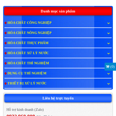
Danh mục sản phẩm
HÓA CHẤT CÔNG NGHIỆP
HÓA CHẤT NÔNG NGHIỆP
HÓA CHẤT THỰC PHẨM
HÓA CHẤT XỬ LÝ NƯỚC
HÓA CHẤT THÍ NGHIỆM
(
0
)
DỤNG CỤ THÍ NGHIỆM
THIẾT BỊ XỬ LÝ NƯỚC
Liên hệ trực tuyến
Hỗ trợ kinh doanh (Zalo)