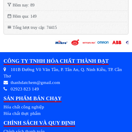
Hôm nay: 89
Hôm qua: 149
Tổng lượt truy cập: 74415
CÔNG TY TNHH HÓA CHẤT THÀNH ĐẠT
101B Đường Võ Văn Tần, P. Tân An, Q. Ninh Kiều, TP. Cần
Thơ
thanhdatchem@gmail.com
02923 823 149
SẢN PHẨM BÁN CHẠY
Hóa chất công nghiệp
Hóa chất thực phẩm
CHÍNH SÁCH VÀ QUY ĐỊNH
Chính sách thanh toán