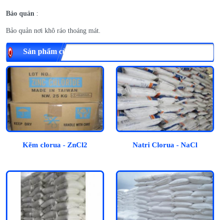
Bảo quản
:
Bảo quản nơi khô ráo thoáng mát.
Sản phẩm cùng loại
Kẽm clorua - ZnCl2
Natri Clorua - NaCl