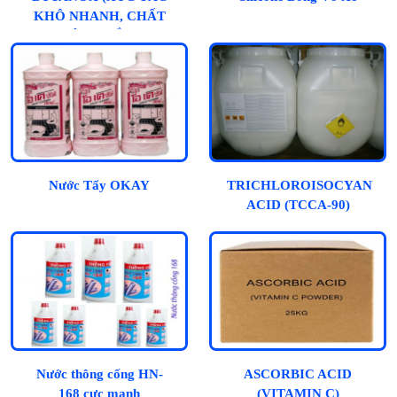
KHÔ NHANH, CHẤT
ĐÔNG RẮN)
Nước Tẩy OKAY
TRICHLOROISOCYANUR
ACID (TCCA-90)
Nước thông cống HN-
ASCORBIC ACID
168 cực mạnh
(VITAMIN C)