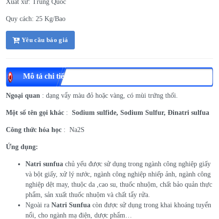
Xuất xứ: Trung Quốc
Quy cách: 25 Kg/Bao
Yêu cầu báo giá
Mô tả chi tiết
Ngoại quan
: dạng vẩy màu đỏ hoặc vàng, có mùi trứng thối.
Một số tên gọi khác
:
Sodium sulfide, Sodium Sulfur, Đinatri sulfua
Công thức hóa học
: Na2S
Ứng dụng:
Natri sunfua
chủ yếu được sử dụng trong ngành công nghiệp giấy
và bột giấy, xử lý nước, ngành công nghiệp nhiếp ảnh, ngành công
nghiệp dệt may, thuộc da ,cao su, thuốc nhuộm, chất bảo quản thực
phẩm, sản xuất thuốc nhuộm và chất tẩy rửa.
Ngoài ra
Natri Sunfua
còn được sử dụng trong khai khoáng tuyển
nổi, cho ngành mạ điện, dược phẩm…