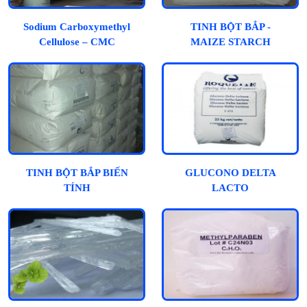
Sodium Carboxymethyl
TINH BỘT BẮP -
Cellulose – CMC
MAIZE STARCH
TINH BỘT BẮP BIẾN
GLUCONO DELTA
TÍNH
LACTO