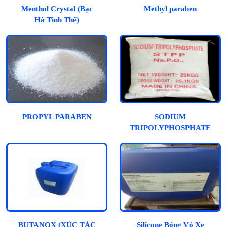
Menthol Crystal (Bạc
Methyl paraben
Hà Tinh Thể)
PROPYL PARABEN
SODIUM
TRIPOLYPHOSPHATE
BUTANOX (XÚC TÁC
Silicone Bóng Vỏ Xe