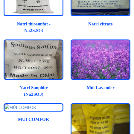
Natri thiosunfat -
Natri citrate
Na2S2O3
Natri Sunphite
Mùi Lavender
(Na2SO3)
MÙI COMFOR