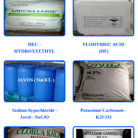
HEC -
FLOHYDRIC ACID
HYDROXYETHYL
(HF)
CELLULOSE
Sodium hypochloride -
Potassium Carbonate -
Javel - NaClO
K2CO3