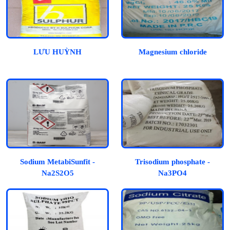
LƯU HUỲNH
Magnesium chloride
Sodium MetabiSunfit -
Trisodium phosphate -
Na2S2O5
Na3PO4