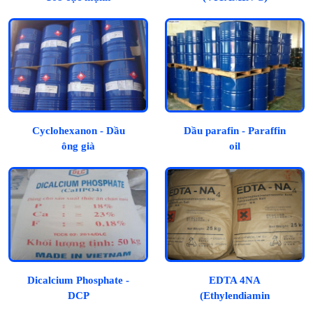
Cyclohexanon - Dầu
Dầu parafin - Paraffin
ông già
oil
Dicalcium Phosphate -
EDTA 4NA
DCP
(Ethylendiamin
Tetraacetic Acid)