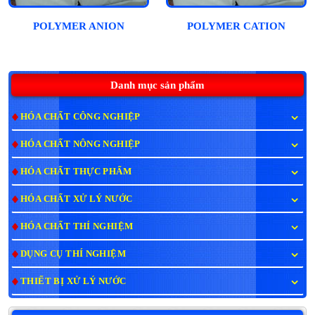
POLYMER ANION
POLYMER CATION
Danh mục sản phẩm
HÓA CHẤT CÔNG NGHIỆP
HÓA CHẤT NÔNG NGHIỆP
HÓA CHẤT THỰC PHẨM
HÓA CHẤT XỬ LÝ NƯỚC
HÓA CHẤT THÍ NGHIỆM
DỤNG CỤ THÍ NGHIỆM
THIẾT BỊ XỬ LÝ NƯỚC