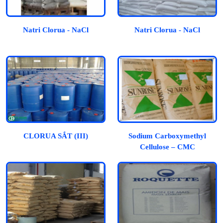
Natri Clorua - NaCl
Natri Clorua - NaCl
CLORUA SẮT (III)
Sodium Carboxymethyl
Cellulose – CMC