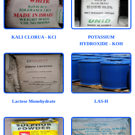
KALI CLORUA - KCl
POTASSIUM
HYDROXIDE - KOH
Lactose Monohydrate
LAS-H