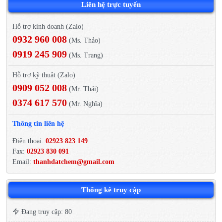
Liên hệ trực tuyến
Hỗ trợ kinh doanh (Zalo)
0932 960 008
(Ms. Thảo)
0919 245 909
(Ms. Trang)
Hỗ trợ kỹ thuật (Zalo)
0909 052 008
(Mr. Thái)
0374 617 570
(Mr. Nghĩa)
Thông tin liên hệ
Điện thoại:
02923 823 149
Fax:
02923 830 091
Email:
thanhdatchem@gmail.com
Thống kê truy cập
Đang truy cập: 80