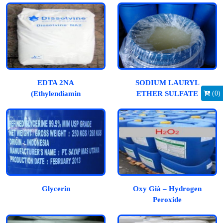
EDTA 2NA
SODIUM LAURYL
(
0
)
(Ethylendiamin
ETHER SULFATE
Tetraacetic Acid)
(SLES)
Glycerin
Oxy Già – Hydrogen
Peroxide