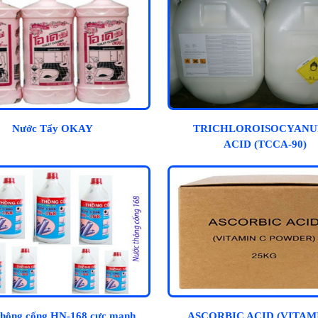
Nước Tẩy OKAY
TRICHLOROISOCYANU
ACID (TCCA-90)
thông cống HN-168 cực mạnh
ASCORBIC ACID (VITAM