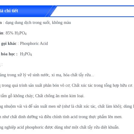
ả chi tiết
an
: dạng dung dịch trong suốt, không màu
ần
: 85% H
PO
3
4
 gọi khác
: Phosphoric Acid
hóa học :
H
PO
3
4
g
:
ng trong xử lý vệ sinh nước, xi mạ, hóa chất tẩy rửa...
 trong quá trình sản xuất phân bón vô cơ; Chất xúc tác trong tổng hợp hữu cơ.
 tẩm gỗ không cháy; Chất chống ăn mòn kim loại.
ng nhuộm vải và để sản xuất men sứ (như là chất xúc tác, chất làm khô); dùng 
 như chất dinh dưỡng và điều chỉnh tính acid trong thực phẩm lên men.
ng nghiệp acid phosphoric được dùng như một chất tẩy rửa diệt khuẩn.