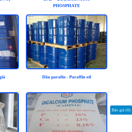
PHOSPHATE
già
Dầu parafin - Paraffin oil
Báo giá (
0
)