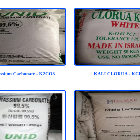
assium Carbonate - K2CO3
KALI CLORUA - KCl