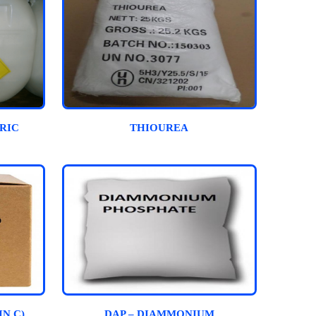
RIC
THIOUREA
IN C)
DAP – DIAMMONIUM