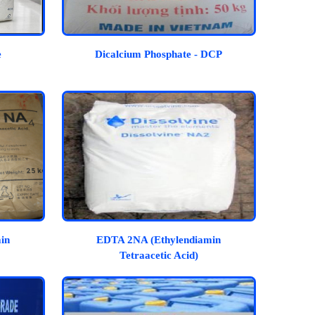
e
Dicalcium Phosphate - DCP
in
EDTA 2NA (Ethylendiamin
Tetraacetic Acid)