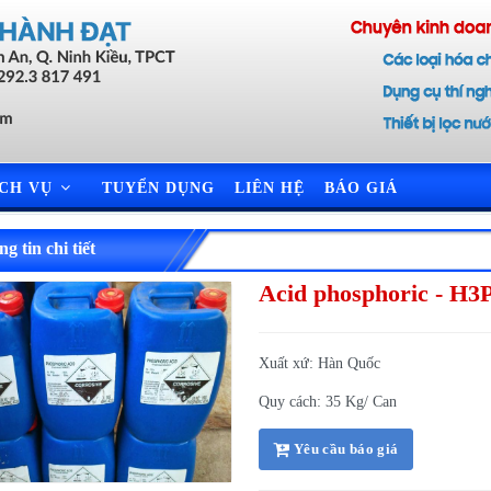
ỊCH VỤ
TUYỂN DỤNG
LIÊN HỆ
BÁO GIÁ
g tin chi tiết
Acid phosphoric - H3
Xuất xứ: Hàn Quốc
Quy cách: 35 Kg/ Can
Yêu cầu báo giá