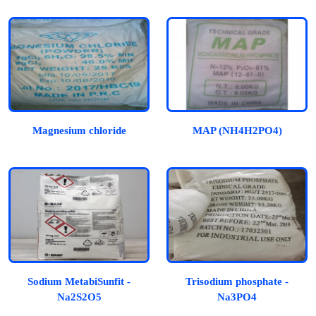
Magnesium chloride
MAP (NH4H2PO4)
Sodium MetabiSunfit -
Trisodium phosphate -
Na2S2O5
Na3PO4