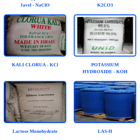
Javel - NaClO
K2CO3
KALI CLORUA - KCl
POTASSIUM
HYDROXIDE - KOH
Lactose Monohydrate
LAS-H