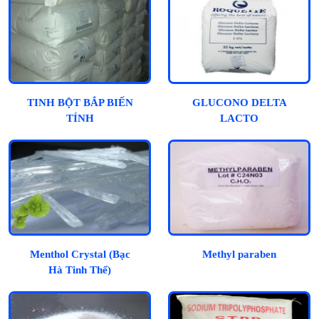
TINH BỘT BẮP BIẾN
GLUCONO DELTA
TÍNH
LACTO
Menthol Crystal (Bạc
Methyl paraben
Hà Tinh Thể)