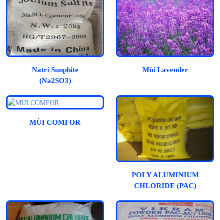
Natri Sunphite
Mùi Lavender
(Na2SO3)
MÙI COMFOR
POLY ALUMINIUM
CHLORIDE (PAC)