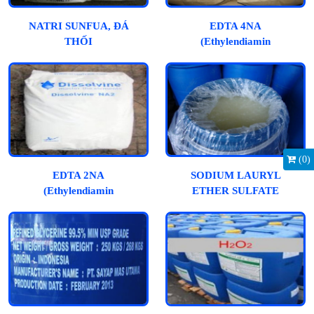
NATRI SUNFUA, ĐÁ
EDTA 4NA
THỐI
(Ethylendiamin
Tetraacetic Acid)
(
0
)
EDTA 2NA
SODIUM LAURYL
(Ethylendiamin
ETHER SULFATE
Tetraacetic Acid)
(SLES)