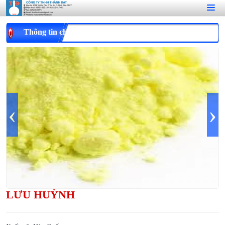
Thông tin chi tiết
‹
›
LƯU HUỲNH