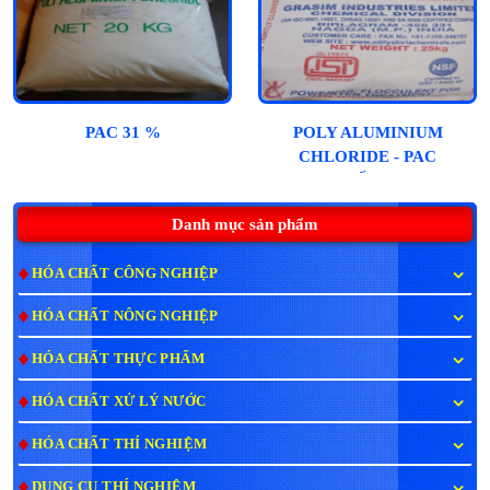
PAC 31 %
POLY ALUMINIUM
CHLORIDE - PAC
(ẤN)
Danh mục sản phẩm
HÓA CHẤT CÔNG NGHIỆP
HÓA CHẤT NÔNG NGHIỆP
HÓA CHẤT THỰC PHẨM
HÓA CHẤT XỬ LÝ NƯỚC
HÓA CHẤT THÍ NGHIỆM
DỤNG CỤ THÍ NGHIỆM