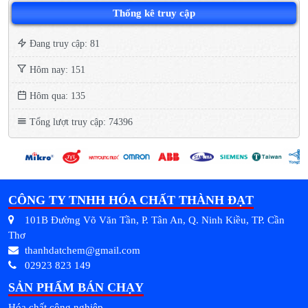
Thống kê truy cập
Đang truy cập: 81
Hôm nay: 151
Hôm qua: 135
Tổng lượt truy cập: 74396
CÔNG TY TNHH HÓA CHẤT THÀNH ĐẠT
101B Đường Võ Văn Tần, P. Tân An, Q. Ninh Kiều, TP. Cần
Thơ
thanhdatchem@gmail.com
02923 823 149
SẢN PHẨM BÁN CHẠY
Hóa chất công nghiệp