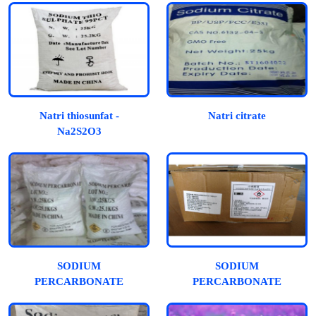
Natri thiosunfat -
Natri citrate
Na2S2O3
SODIUM
SODIUM
PERCARBONATE
PERCARBONATE
(OXYTAGEN, OXY
(Oxy viên)
BỘT)