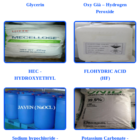
Glycerin
Oxy Già – Hydrogen
Peroxide
HEC -
FLOHYDRIC ACID
HYDROXYETHYL
(HF)
CELLULOSE
Sodium hypochloride -
Potassium Carbonate -