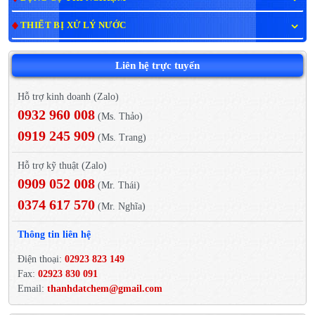
THIẾT BỊ XỬ LÝ NƯỚC
Liên hệ trực tuyến
Hỗ trợ kinh doanh (Zalo)
0932 960 008
(Ms. Thảo)
0919 245 909
(Ms. Trang)
Hỗ trợ kỹ thuật (Zalo)
0909 052 008
(Mr. Thái)
0374 617 570
(Mr. Nghĩa)
Thông tin liên hệ
Điện thoại:
02923 823 149
Fax:
02923 830 091
Email:
thanhdatchem@gmail.com