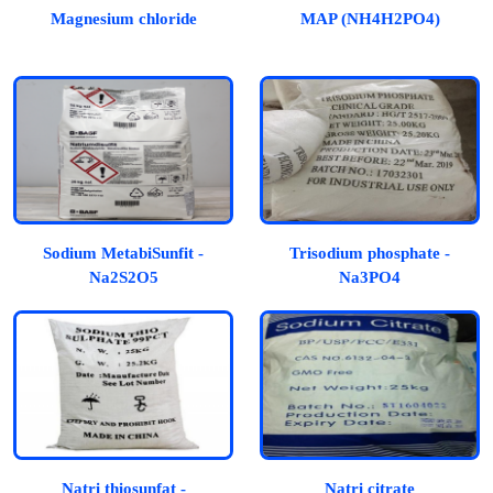
Magnesium chloride
MAP (NH4H2PO4)
Sodium MetabiSunfit -
Trisodium phosphate -
Na2S2O5
Na3PO4
Natri thiosunfat -
Natri citrate