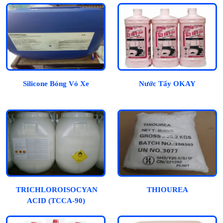
Silicone Bóng Vỏ Xe
Nước Tẩy OKAY
TRICHLOROISOCYANURIC
THIOUREA
ACID (TCCA-90)