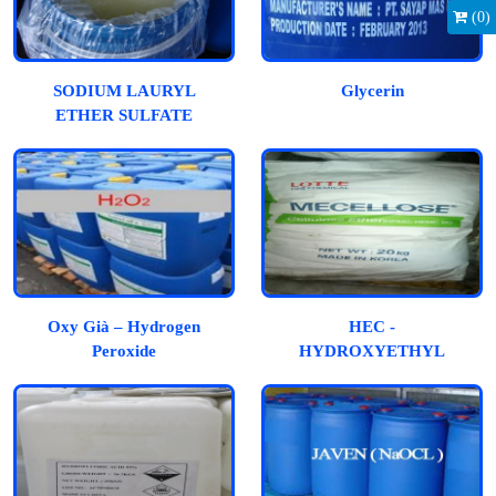
(
0
)
SODIUM LAURYL
Glycerin
ETHER SULFATE
(SLES)
Oxy Già – Hydrogen
HEC -
Peroxide
HYDROXYETHYL
CELLULOSE