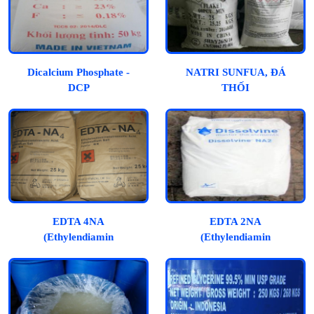
Dicalcium Phosphate -
NATRI SUNFUA, ĐÁ
DCP
THỐI
EDTA 4NA
EDTA 2NA
(Ethylendiamin
(Ethylendiamin
Tetraacetic Acid)
Tetraacetic Acid)