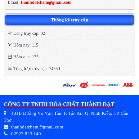
Email:
thanhdatchem@gmail.com
Thống kê truy cập
Đang truy cập: 82
Hôm nay: 115
Hôm qua: 135
Tổng lượt truy cập: 74360
CÔNG TY TNHH HÓA CHẤT THÀNH ĐẠT
101B Đường Võ Văn Tần, P. Tân An, Q. Ninh Kiều, TP. Cần
Thơ
thanhdatchem@gmail.com
02923 823 149