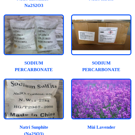
Na2S2O3
SODIUM
SODIUM
PERCARBONATE
PERCARBONATE
(OXYTAGEN, OXY
(Oxy viên)
BỘT)
Natri Sunphite
Mùi Lavender
(Na2SO3)