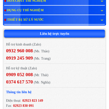
HÓA CHẤT THÍ NGHIỆM
DỤNG CỤ THÍ NGHIỆM
THIẾT BỊ XỬ LÝ NƯỚC
Liên hệ trực tuyến
Hỗ trợ kinh doanh (Zalo)
0932 960 008
(Ms. Thảo)
0919 245 909
(Ms. Trang)
Hỗ trợ kỹ thuật (Zalo)
0909 052 008
(Mr. Thái)
0374 617 570
(Mr. Nghĩa)
Thông tin liên hệ
Điện thoại:
02923 823 149
Fax:
02923 830 091