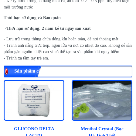
- Xử lý nước trong ao đang nuôi cá, ao tôm: 0.2 – 0.3 ppm tùy điều kiện
môi trường nước
Thời hạn sử dụng và
Bảo quản
:
-
Thời hạn
sử dụng: 2 năm kể từ ngày sản xuất
- Lưu trữ trong thùng chứa đóng kín hoàn toàn, để nơi thoáng mát.
- Tránh ánh nắng trực tiếp, ngọn lửa và nơi có nhiệt độ cao. Không để sản
phẩm gần nguồn nhiệt cao vì có thể tạo ra sản phẩm khí nguy hiểm.
- Tránh xa tầm tay trẻ em.
Sản phẩm cùng loại
GLUCONO DELTA
Menthol Crystal (Bạc
LACTO
Hà Tinh Thể)