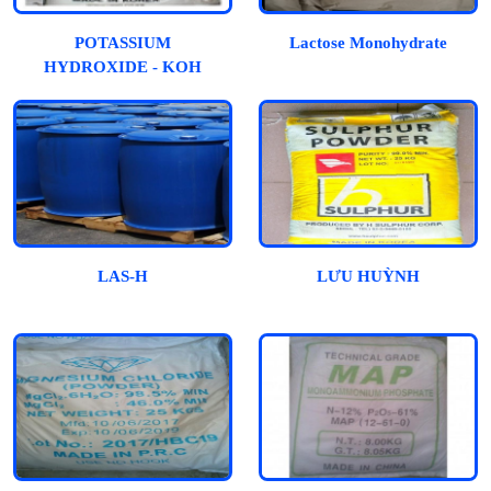
POTASSIUM
Lactose Monohydrate
HYDROXIDE - KOH
LAS-H
LƯU HUỲNH