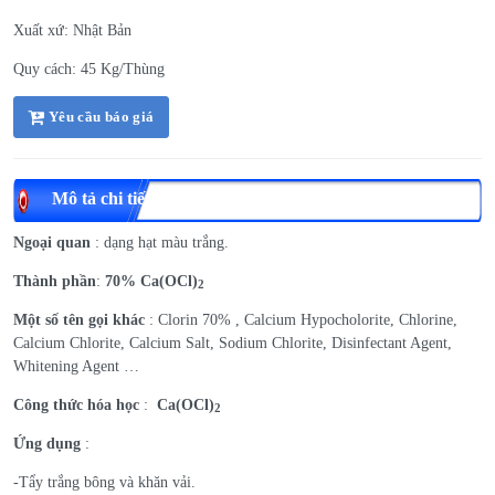
Xuất xứ: Nhật Bản
Quy cách: 45 Kg/Thùng
Yêu cầu báo giá
Mô tả chi tiết
Ngoại quan
: dạng hạt màu trắng.
Thành phần
:
70
%
Ca(OCl)
2
Một số tên gọi khác
: Clorin 70% , Calcium Hypocholorite, Chlorine,
Calcium Chlorite, Calcium Salt, Sodium Chlorite, Disinfectant Agent,
Whitening Agent …
Công thức hóa học
:
Ca(OCl)
2
Ứng dụng
:
-Tẩy trắng bông và khăn vải.