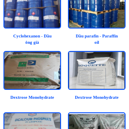
Cyclohexanon - Dầu
Dầu parafin - Paraffin
ông già
oil
Dextrose Monohydrate
Dextrose Monohydrate