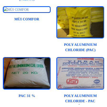
MÙI COMFOR
POLY ALUMINIUM
CHLORIDE (PAC)
PAC 31 %
POLY ALUMINIUM
CHLORIDE - PAC
(ẤN)