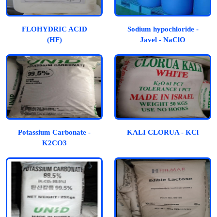
FLOHYDRIC ACID
Sodium hypochloride -
(HF)
Javel - NaClO
Potassium Carbonate -
KALI CLORUA - KCl
K2CO3