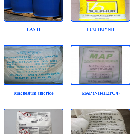
LAS-H
LƯU HUỲNH
Magnesium chloride
MAP (NH4H2PO4)