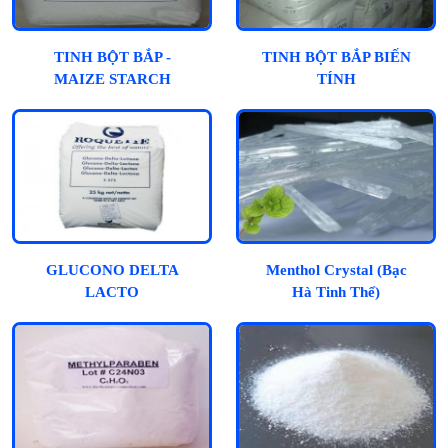
TINH BỘT BẮP -
TINH BỘT BẮP BIẾN
MAIZE STARCH
TÍNH
GLUCONO DELTA
Menthol Crystal (Bạc
LACTO
Hà Tinh Thể)