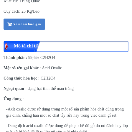
Xuất xứ: Trung Quốc
Quy cách: 25 Kg/Bao
Yêu cầu báo giá
Mô tả chi tiết
Thành phần:
99,6% C2H2O4
Một số tên gọi khác
: Acid Oxalic.
Công thức hóa học
: C2H2O4
Ngoại quan
: dạng hạt tinh thể màu trắng
Ứng dụng
:
-Axít oxalic được sử dụng trong một số sản phẩm hóa chất dùng trong
gia đình, chẳng hạn một số chất tẩy rửa hay trong việc đánh gỉ sét.
-Dung dịch acid oxalic được dùng để phục chế đồ gỗ do nó đánh bay lớp
mặt gỗ bị khô để lộ ra lớp gỗ còn mới phía dưới.