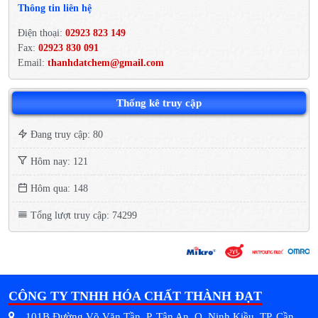
Thông tin liên hệ
Điện thoại:
02923 823 149
Fax:
02923 830 091
Email:
thanhdatchem@gmail.com
Thống kê truy cập
Đang truy cập: 80
Hôm nay: 121
Hôm qua: 148
Tổng lượt truy cập: 74299
CÔNG TY TNHH HÓA CHẤT THÀNH ĐẠT
101B Đường Võ Văn Tần, P. Tân An, Q. Ninh Kiều, TP. Cần