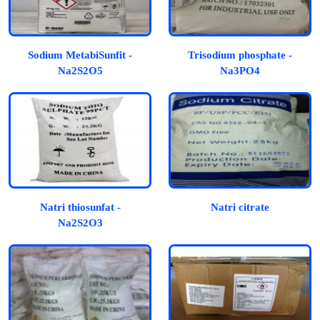
Sodium MetabiSunfit -
Trisodium phosphate -
Na2S2O5
Na3PO4
Natri thiosunfat -
Natri citrate
Na2S2O3