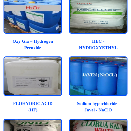
Oxy Già – Hydrogen
HEC -
Peroxide
HYDROXYETHYL
CELLULOSE
FLOHYDRIC ACID
Sodium hypochloride -
(HF)
Javel - NaClO