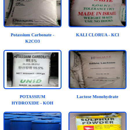
Potassium Carbonate -
KALI CLORUA - KCl
K2CO3
POTASSIUM
Lactose Monohydrate
HYDROXIDE - KOH