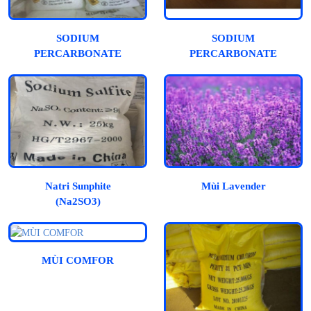
SODIUM
SODIUM
PERCARBONATE
PERCARBONATE
(OXYTAGEN, OXY
(Oxy viên)
BỘT)
Natri Sunphite
Mùi Lavender
(Na2SO3)
MÙI COMFOR