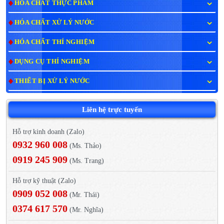
HÓA CHẤT THỰC PHẨM
HÓA CHẤT XỬ LÝ NƯỚC
HÓA CHẤT THÍ NGHIỆM
DỤNG CỤ THÍ NGHIỆM
THIẾT BỊ XỬ LÝ NƯỚC
Liên hệ trực tuyến
Hỗ trợ kinh doanh (Zalo)
0932 960 008
(Ms. Thảo)
0919 245 909
(Ms. Trang)
Hỗ trợ kỹ thuật (Zalo)
0909 052 008
(Mr. Thái)
0374 617 570
(Mr. Nghĩa)