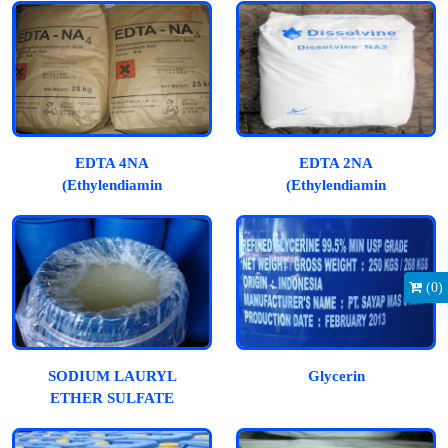
EDTA 4NA
EDTA 2NA
(Ethylendiamin
(Ethylendiamin
Tetraacetic Acid)
Tetraacetic Acid)
(
0
)
SODIUM LAURYL
Glycerin
ETHER SULFATE
(SLES)