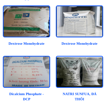
Dextrose Monohydrate
Dextrose Monohydrate
Dicalcium Phosphate -
NATRI SUNFUA, ĐÁ
DCP
THỐI