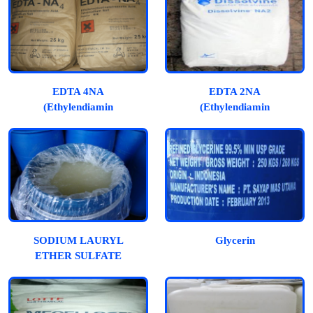
EDTA 4NA
EDTA 2NA
(Ethylendiamin
(Ethylendiamin
Tetraacetic Acid)
Tetraacetic Acid)
SODIUM LAURYL
Glycerin
ETHER SULFATE
(SLES)