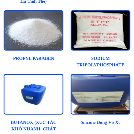
Hà Tinh Thể)
PROPYL PARABEN
SODIUM
TRIPOLYPHOSPHATE
BUTANOX (XÚC TÁC
Silicone Bóng Vỏ Xe
KHÔ NHANH, CHẤT