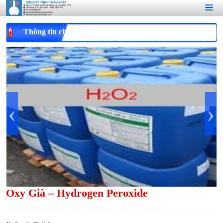
Thông tin chi tiết
‹
›
Oxy Già – Hydrogen Peroxide