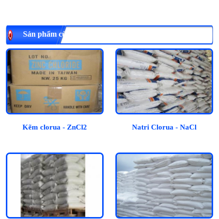
Sản phẩm cùng loại
Kẽm clorua - ZnCl2
Natri Clorua - NaCl