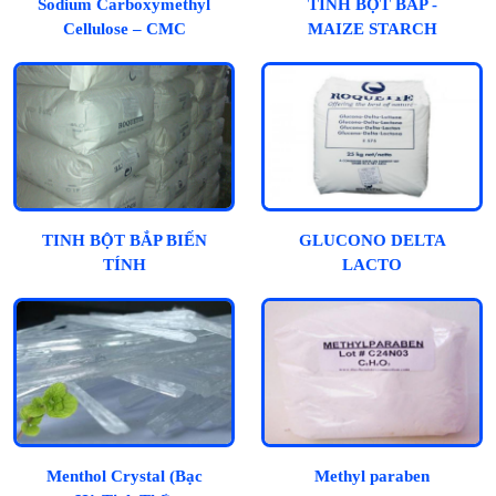
Sodium Carboxymethyl
TINH BỘT BẮP -
Cellulose – CMC
MAIZE STARCH
TINH BỘT BẮP BIẾN
GLUCONO DELTA
TÍNH
LACTO
Menthol Crystal (Bạc
Methyl paraben