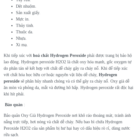
Dệt nhuộm.
Sản xuất giấy.
Mực in.
Thủy tinh.
Thuộc da.
Nhựa.
Xi mạ.
Khi tiếp xúc với
hoá chất Hydrogen Peroxide
phải được trang bị bảo hộ
lao động. Hydrogen peroxide H2O2 là chất oxy hóa mạnh, gốc oxygen tự
do phân tán sẽ kết hợp với chất dễ cháy gây ra cháy nổ. Khi để tiếp xúc
với chất hóa học hữu cơ hoặc nguyên vật liệu dễ cháy,
Hydrogen
peroxide
sẽ phân hủy nhanh chóng và có thể gây ra cháy nổ. Oxy già dễ
ăn mòn và phỏng da, mắt và đường hô hấp. Hydrogen peroxide rất độc hại
khi hít phải.
Bảo quản
:
Bảo quản Oxy Già Hydrogen Peroxide nơi khô ráo thoáng mát; tránh ánh
nắng trực tiếp, hơi nóng và chất dễ cháy. Nếu bao bì chứa Hydrogen
Peroxide H2O2 của sản phẩm bị hư hại hay có dấu hiệu rò rỉ, dùng nước
rửa sạch.