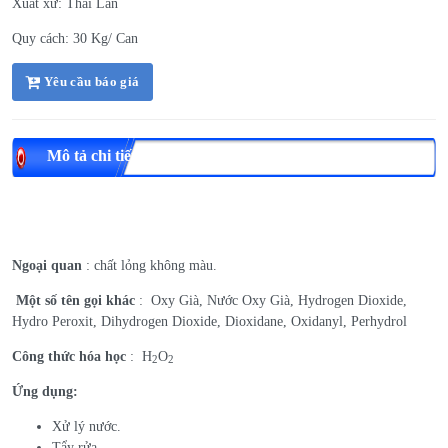
Xuất xứ: Thái Lan
Quy cách: 30 Kg/ Can
Yêu cầu báo giá
Mô tả chi tiết
Ngoại quan
: chất lỏng không màu.
Một số tên gọi khác
: Oxy Già, Nước Oxy Già, Hydrogen Dioxide,
Hydro Peroxit, Dihydrogen Dioxide, Dioxidane, Oxidanyl, Perhydrol
Công thức hóa học
: H
O
2
2
Ứng dụng:
Xử lý nước.
Tẩy rửa.