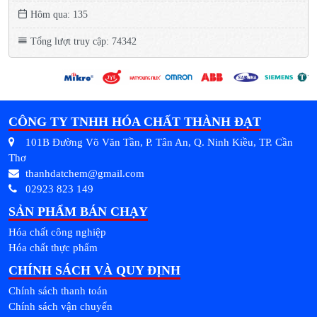
Hôm qua: 135
Tổng lượt truy cập: 74342
CÔNG TY TNHH HÓA CHẤT THÀNH ĐẠT
101B Đường Võ Văn Tần, P. Tân An, Q. Ninh Kiều, TP. Cần
Thơ
thanhdatchem@gmail.com
02923 823 149
SẢN PHẨM BÁN CHẠY
Hóa chất công nghiệp
Hóa chất thực phẩm
CHÍNH SÁCH VÀ QUY ĐỊNH
Chính sách thanh toán
Chính sách vận chuyển