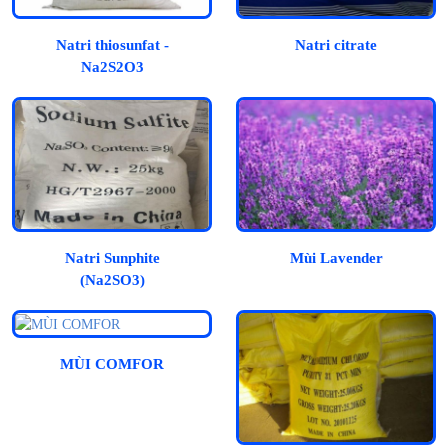
Natri thiosunfat -
Natri citrate
Na2S2O3
Natri Sunphite
Mùi Lavender
(Na2SO3)
MÙI COMFOR