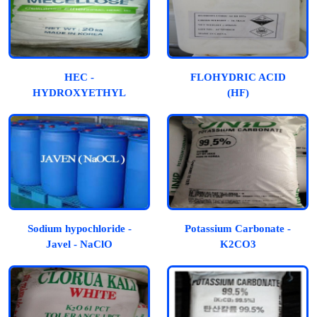
HEC -
FLOHYDRIC ACID
HYDROXYETHYL
(HF)
CELLULOSE
Sodium hypochloride -
Potassium Carbonate -
Javel - NaClO
K2CO3