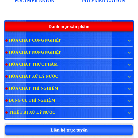
POLYMER ANION
POLYMER CATION
Danh mục sản phẩm
HÓA CHẤT CÔNG NGHIỆP
HÓA CHẤT NÔNG NGHIỆP
HÓA CHẤT THỰC PHẨM
HÓA CHẤT XỬ LÝ NƯỚC
HÓA CHẤT THÍ NGHIỆM
DỤNG CỤ THÍ NGHIỆM
THIẾT BỊ XỬ LÝ NƯỚC
Liên hệ trực tuyến