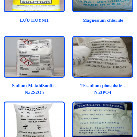
LƯU HUỲNH
Magnesium chloride
Sodium MetabiSunfit -
Trisodium phosphate -
Na2S2O5
Na3PO4