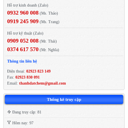
Hỗ trợ kinh doanh (Zalo)
0932 960 008
(Ms. Thảo)
0919 245 909
(Ms. Trang)
Hỗ trợ kỹ thuật (Zalo)
0909 052 008
(Mr. Thái)
0374 617 570
(Mr. Nghĩa)
Thông tin liên hệ
Điện thoại:
02923 823 149
Fax:
02923 830 091
Email:
thanhdatchem@gmail.com
Thống kê truy cập
Đang truy cập: 81
Hôm nay: 97