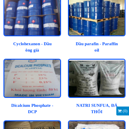
Cyclohexanon - Dầu
Dầu parafin - Paraffin
ông già
oil
Dicalcium Phosphate -
NATRI SUNFUA, ĐÁ
(
0
)
DCP
THỐI