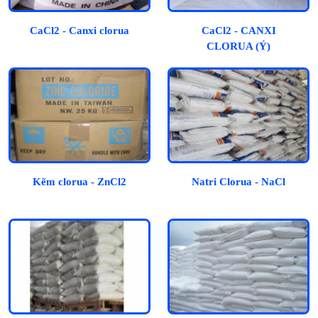
CaCl2 - Canxi clorua
CaCl2 - CANXI
CLORUA (Ý)
Kẽm clorua - ZnCl2
Natri Clorua - NaCl