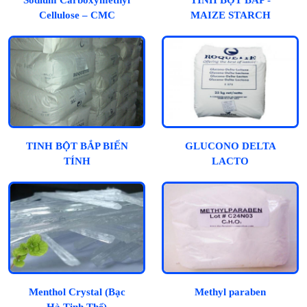
Cellulose – CMC
MAIZE STARCH
TINH BỘT BẮP BIẾN
GLUCONO DELTA
TÍNH
LACTO
Menthol Crystal (Bạc
Methyl paraben