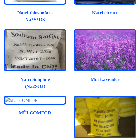
Natri thiosunfat -
Natri citrate
Na2S2O3
Natri Sunphite
Mùi Lavender
(Na2SO3)
MÙI COMFOR