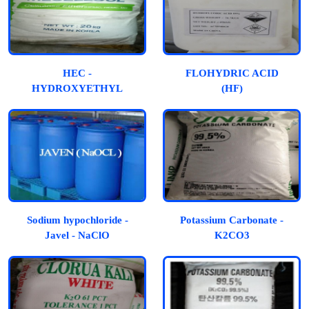
HEC -
FLOHYDRIC ACID
HYDROXYETHYL
(HF)
CELLULOSE
Sodium hypochloride -
Potassium Carbonate -
Javel - NaClO
K2CO3