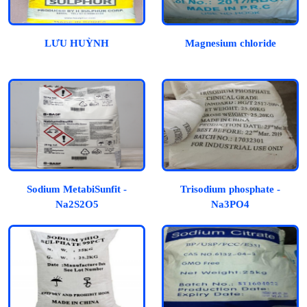
LƯU HUỲNH
Magnesium chloride
Sodium MetabiSunfit -
Trisodium phosphate -
Na2S2O5
Na3PO4