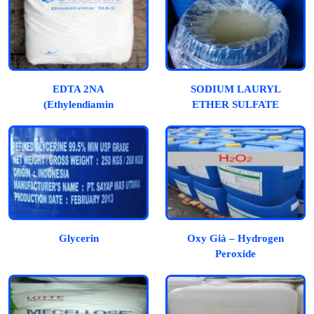
EDTA 2NA
SODIUM LAURYL
(Ethylendiamin
ETHER SULFATE
Tetraacetic Acid)
(SLES)
Glycerin
Oxy Già – Hydrogen
Peroxide