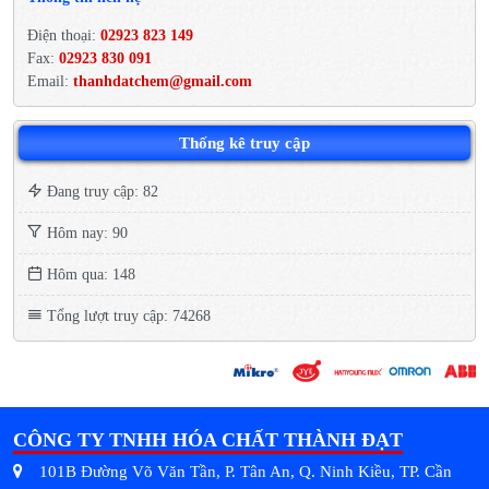
Điện thoại:
02923 823 149
Fax:
02923 830 091
Email:
thanhdatchem@gmail.com
Thống kê truy cập
Đang truy cập: 82
Hôm nay: 90
Hôm qua: 148
Tổng lượt truy cập: 74268
CÔNG TY TNHH HÓA CHẤT THÀNH ĐẠT
101B Đường Võ Văn Tần, P. Tân An, Q. Ninh Kiều, TP. Cần