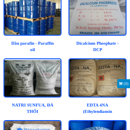
Dầu parafin - Paraffin
Dicalcium Phosphate -
oil
DCP
(
0
)
NATRI SUNFUA, ĐÁ
EDTA 4NA
THỐI
(Ethylendiamin
Tetraacetic Acid)