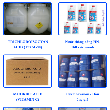
ĐÔNG RẮN)
TRICHLOROISOCYANURIC
Nước thông cống HN-
ACID (TCCA-90)
168 cực mạnh
ASCORBIC ACID
Cyclohexanon - Dầu
(VITAMIN C)
ông già