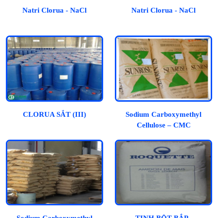
Natri Clorua - NaCl
Natri Clorua - NaCl
CLORUA SẮT (III)
Sodium Carboxymethyl
Cellulose – CMC
Sodium Carboxymethyl
TINH BỘT BẮP -