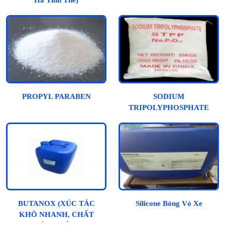
Hà Tinh Thể)
PROPYL PARABEN
SODIUM
TRIPOLYPHOSPHATE
BUTANOX (XÚC TÁC
Silicone Bóng Vỏ Xe
KHÔ NHANH, CHẤT