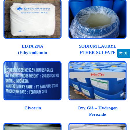
EDTA 2NA
SODIUM LAURYL
(Ethylendiamin
ETHER SULFATE
(
0
)
Tetraacetic Acid)
(SLES)
Glycerin
Oxy Già – Hydrogen
Peroxide