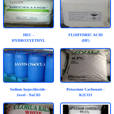
HEC -
FLOHYDRIC ACID
HYDROXYETHYL
(HF)
CELLULOSE
Sodium hypochloride -
Potassium Carbonate -
Javel - NaClO
K2CO3