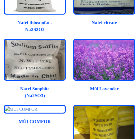
Natri thiosunfat -
Natri citrate
Na2S2O3
Natri Sunphite
Mùi Lavender
(Na2SO3)
MÙI COMFOR