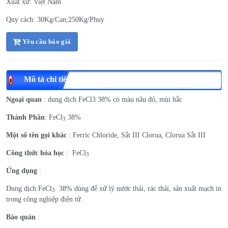
Xuất xứ: Việt Nam
Quy cách: 30Kg/Can;250Kg/Phuy
Yêu cầu báo giá
Mô tả chi tiết
Ngoại quan
: dung dịch FeCl3 38% có màu nâu đỏ, mùi hắc
Thành Phần
: FeCl
38%
3
Một số tên gọi khác
: Ferric Chloride, Sắt III Clorua, Clorua Sắt III
Công thức hóa học
: FeCl
3
Ứng dụng
:
Dung dịch FeCl
38% dùng để xử lý nước thải, rác thải, sản xuất mạch in
3
trong công nghiệp điện tử.
Bảo quản
: