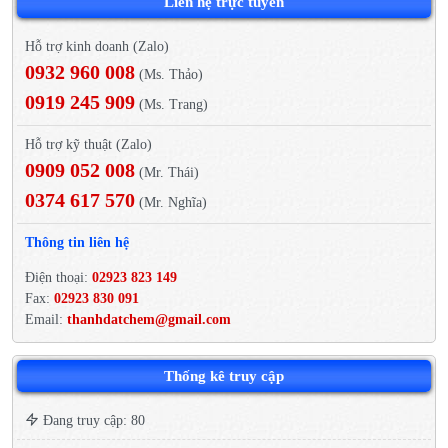
Liên hệ trực tuyến
Hỗ trợ kinh doanh (Zalo)
0932 960 008
(Ms. Thảo)
0919 245 909
(Ms. Trang)
Hỗ trợ kỹ thuật (Zalo)
0909 052 008
(Mr. Thái)
0374 617 570
(Mr. Nghĩa)
Thông tin liên hệ
Điện thoại:
02923 823 149
Fax:
02923 830 091
Email:
thanhdatchem@gmail.com
Thống kê truy cập
Đang truy cập: 80