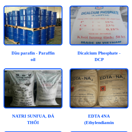
Dầu parafin - Paraffin
Dicalcium Phosphate -
oil
DCP
NATRI SUNFUA, ĐÁ
EDTA 4NA
THỐI
(Ethylendiamin
Tetraacetic Acid)