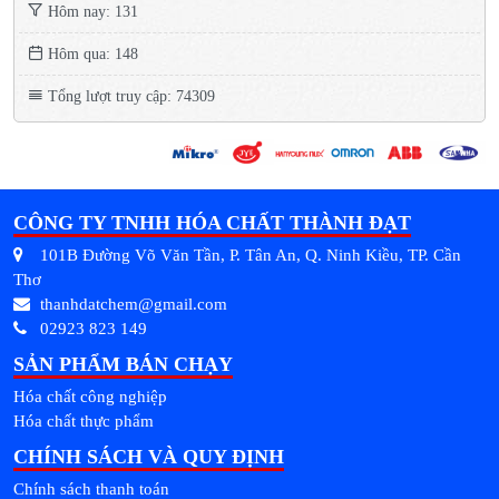
Hôm nay: 131
Hôm qua: 148
Tổng lượt truy cập: 74309
CÔNG TY TNHH HÓA CHẤT THÀNH ĐẠT
101B Đường Võ Văn Tần, P. Tân An, Q. Ninh Kiều, TP. Cần
Thơ
thanhdatchem@gmail.com
02923 823 149
SẢN PHẨM BÁN CHẠY
Hóa chất công nghiệp
Hóa chất thực phẩm
CHÍNH SÁCH VÀ QUY ĐỊNH
Chính sách thanh toán