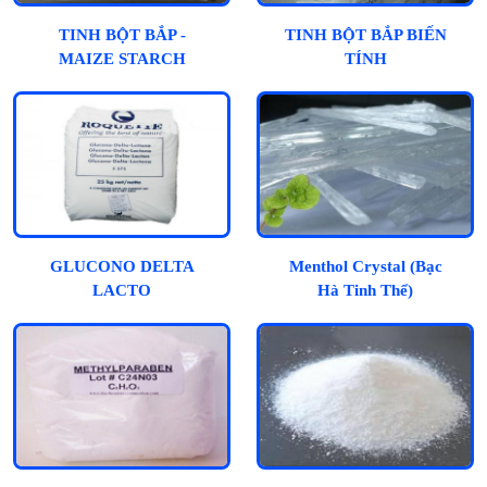
TINH BỘT BẮP -
TINH BỘT BẮP BIẾN
MAIZE STARCH
TÍNH
GLUCONO DELTA
Menthol Crystal (Bạc
LACTO
Hà Tinh Thể)