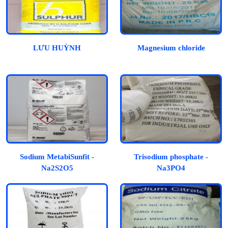
LƯU HUỲNH
Magnesium chloride
Sodium MetabiSunfit -
Trisodium phosphate -
Na2S2O5
Na3PO4