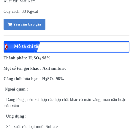
Xuất xứ: Việt Nam
Quy cách: 38 Kg/cal
Yêu cầu báo giá
Mô tả chi tiết
Thành phần:
H
SO
98%
2
4
Một số tên gọi khác
:
Axit sunfuric
Công thức hóa học
:
H
SO
98%
2
4
Ngoại quan
:
- Dạng lỏng , nếu kết hợp các hợp chất khác có màu vàng, màu nâu hoặc
màu xám.
Ứng dụng
:
- Sản xuất các loại muối Sulfate