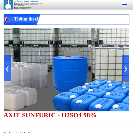
Thông tin chi tiết
‹
›
AXIT SUNFURIC - H2SO4 98%