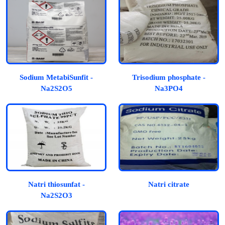
Sodium MetabiSunfit -
Trisodium phosphate -
Na2S2O5
Na3PO4
Natri thiosunfat -
Natri citrate
Na2S2O3