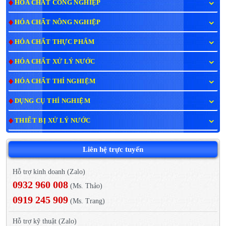
HÓA CHẤT CÔNG NGHIỆP
HÓA CHẤT NÔNG NGHIỆP
HÓA CHẤT THỰC PHẨM
HÓA CHẤT XỬ LÝ NƯỚC
HÓA CHẤT THÍ NGHIỆM
DỤNG CỤ THÍ NGHIỆM
THIẾT BỊ XỬ LÝ NƯỚC
Liên hệ trực tuyến
Hỗ trợ kinh doanh (Zalo)
0932 960 008
(Ms. Thảo)
0919 245 909
(Ms. Trang)
Hỗ trợ kỹ thuật (Zalo)