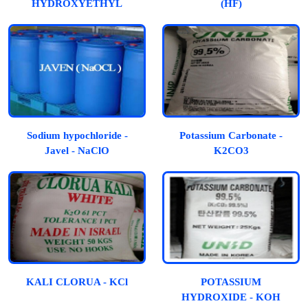
HYDROXYETHYL
(HF)
CELLULOSE
Sodium hypochloride -
Potassium Carbonate -
Javel - NaClO
K2CO3
KALI CLORUA - KCl
POTASSIUM
HYDROXIDE - KOH