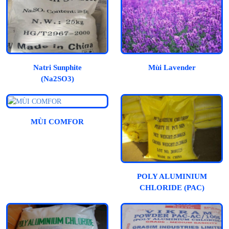
Natri Sunphite
Mùi Lavender
(Na2SO3)
MÙI COMFOR
POLY ALUMINIUM
CHLORIDE (PAC)