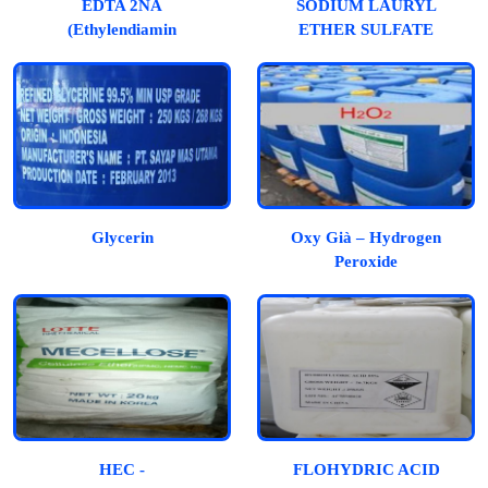
EDTA 2NA
SODIUM LAURYL
(Ethylendiamin
ETHER SULFATE
Tetraacetic Acid)
(SLES)
Glycerin
Oxy Già – Hydrogen
Peroxide
HEC -
FLOHYDRIC ACID