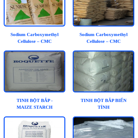
Sodium Carboxymethyl
Sodium Carboxymethyl
Cellulose – CMC
Cellulose – CMC
TINH BỘT BẮP -
TINH BỘT BẮP BIẾN
MAIZE STARCH
TÍNH