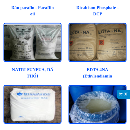
Dầu parafin - Paraffin
Dicalcium Phosphate -
oil
DCP
NATRI SUNFUA, ĐÁ
EDTA 4NA
THỐI
(Ethylendiamin
Tetraacetic Acid)
(
0
)