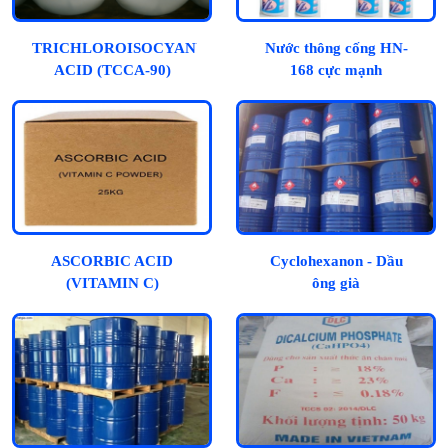
TRICHLOROISOCYANURIC
Nước thông cống HN-
ACID (TCCA-90)
168 cực mạnh
ASCORBIC ACID
Cyclohexanon - Dầu
(VITAMIN C)
ông già