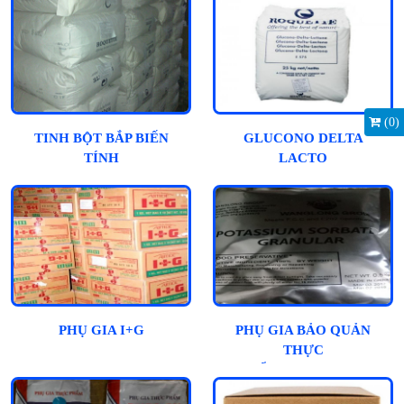
(
0
)
TINH BỘT BẮP BIẾN
GLUCONO DELTA
TÍNH
LACTO
PHỤ GIA I+G
PHỤ GIA BẢO QUẢN
THỰC
PHẨM_POTASSIUM
SORBATE