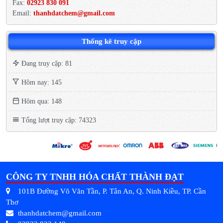
Fax:
02923 830 091
Email:
thanhdatchem@gmail.com
Thống kê truy cập
Đang truy cập: 81
Hôm nay: 145
Hôm qua: 148
Tổng lượt truy cập: 74323
CÔNG TY TNHH HÓA CHẤT THÀNH ĐẠT
101B Đường Võ Văn Tần, P. Tân An, Q. Ninh Kiều, TP. Cần
Thơ
thanhdatchem@gmail.com