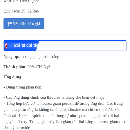
Xuất xứ: Trung Quốc
Quy cách: 25 Kg/Bao
Yêu cầu báo giá
Mô tả chi tiết
Ngoại quan
:
dạng hạt màu trắng
Thành phần
: 90% CH
N
S
4
2
Ứng dụng
:
-
Dùng trong phân bón.
- Các ứng dụng chính của thiourea là trong chế biến dệt may.
- Tổng hợp hữu cơ: Thiourea giảm peroxit để tương ứng diol. Các trung
gian của phản ứng là không ổn định epidioxide mà chỉ có thể được xác
định tại -100°C. Epidioxide là tương tự như epoxide ngoại trừ với hai
nguyên tử oxy. Trung gian này làm giảm tới diol bằng thiourea, giảm theo
chu kỳ peroxide