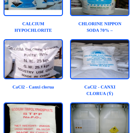
CALCIUM
CHLORINE NIPPON
HYPOCHLORITE
SODA 70% –
70% - NHẬT
CALCIUM
HYPOCHLORIDE
CaCl2 - Canxi clorua
CaCl2 - CANXI
CLORUA (Ý)