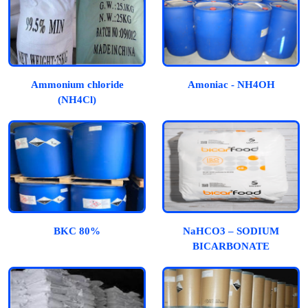
Ammonium chloride
Amoniac - NH4OH
(NH4Cl)
BKC 80%
NaHCO3 – SODIUM
BICARBONATE