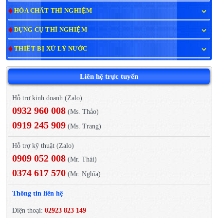
HÓA CHẤT THÍ NGHIỆM
DỤNG CỤ THÍ NGHIỆM
THIẾT BỊ XỬ LÝ NƯỚC
Liên hệ trực tuyến
Hỗ trợ kinh doanh (Zalo)
0932 960 008
(Ms. Thảo)
0919 245 909
(Ms. Trang)
Hỗ trợ kỹ thuật (Zalo)
0909 052 008
(Mr. Thái)
0374 617 570
(Mr. Nghĩa)
Thông tin liên hệ
Điện thoại:
02923 823 149