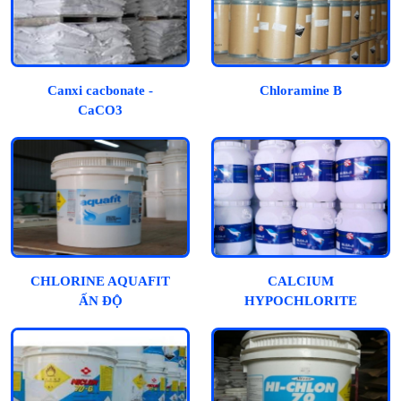
Canxi cacbonate -
Chloramine B
CaCO3
CHLORINE AQUAFIT
CALCIUM
ẤN ĐỘ
HYPOCHLORITE
70%