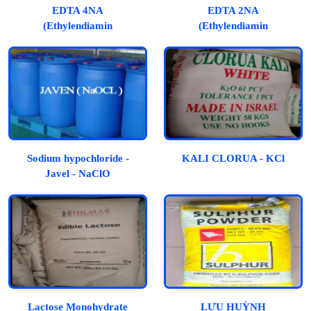
EDTA 4NA
EDTA 2NA
(Ethylendiamin
(Ethylendiamin
Tetraacetic Acid)
Tetraacetic Acid)
Sodium hypochloride -
KALI CLORUA - KCl
Javel - NaClO
Lactose Monohydrate
LƯU HUỲNH