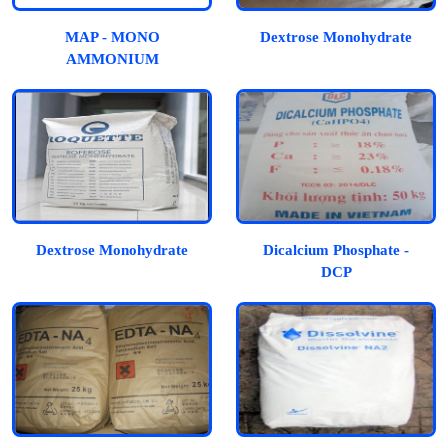
MAP - MONO
Dextrose Monohydrate
AMMONIUM
PHOSPHATE
Dextrose Monohydrate
Dicalcium Phosphate -
DCP