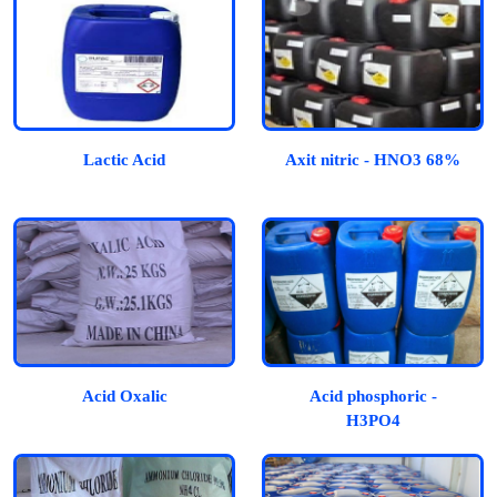
Lactic Acid
Axit nitric - HNO3 68%
Acid Oxalic
Acid phosphoric -
H3PO4