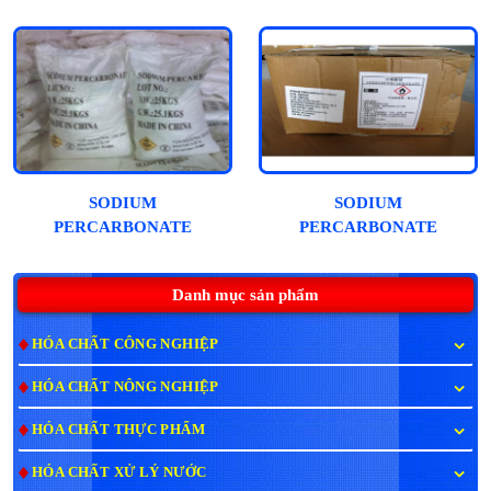
SODIUM
SODIUM
PERCARBONATE
PERCARBONATE
(OXYTAGEN, OXY
(Oxy viên)
BỘT)
Danh mục sản phẩm
HÓA CHẤT CÔNG NGHIỆP
HÓA CHẤT NÔNG NGHIỆP
HÓA CHẤT THỰC PHẨM
HÓA CHẤT XỬ LÝ NƯỚC