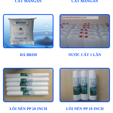
CÁT MANGAN
CÁT MANGAN
ĐÁ BRIM
NƯỚC CẤT 1 LẦN
LÕI NÉN PP 20 INCH
LÕI NÉN PP 10 INCH