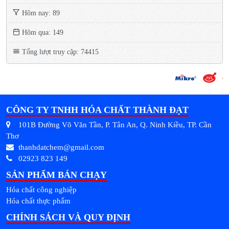
Hôm nay: 89
Hôm qua: 149
Tổng lượt truy cập: 74415
CÔNG TY TNHH HÓA CHẤT THÀNH ĐẠT
101B Đường Võ Văn Tần, P. Tân An, Q. Ninh Kiều, TP. Cần
Thơ
thanhdatchem@gmail.com
02923 823 149
SẢN PHẨM BÁN CHẠY
Hóa chất công nghiệp
Hóa chất thực phẩm
CHÍNH SÁCH VÀ QUY ĐỊNH