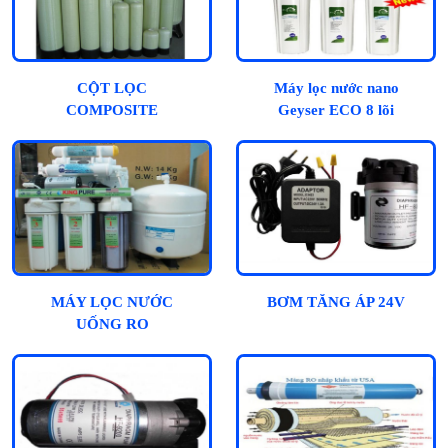
CỘT LỌC
Máy lọc nước nano
COMPOSITE
Geyser ECO 8 lõi
MÁY LỌC NƯỚC
BƠM TĂNG ÁP 24V
UỐNG RO