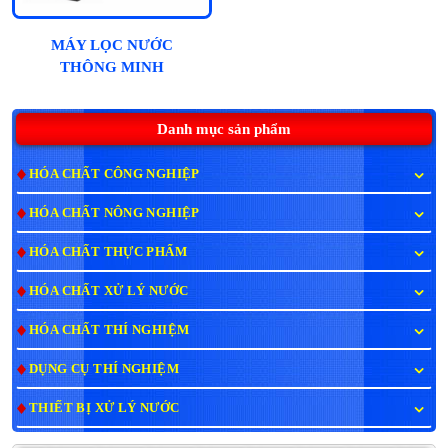
MÁY LỌC NƯỚC
THÔNG MINH
HYDROGEN NATAWA
10 CẤP - CAO CẤP
Danh mục sản phẩm
HÓA CHẤT CÔNG NGHIỆP
HÓA CHẤT NÔNG NGHIỆP
HÓA CHẤT THỰC PHẨM
HÓA CHẤT XỬ LÝ NƯỚC
HÓA CHẤT THÍ NGHIỆM
DỤNG CỤ THÍ NGHIỆM
THIẾT BỊ XỬ LÝ NƯỚC