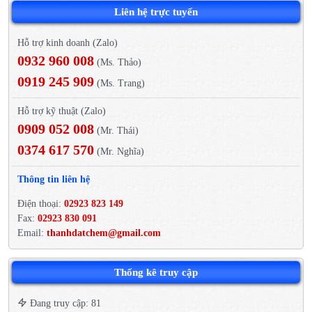
Liên hệ trực tuyến
Hỗ trợ kinh doanh (Zalo)
0932 960 008
(Ms. Thảo)
0919 245 909
(Ms. Trang)
Hỗ trợ kỹ thuật (Zalo)
0909 052 008
(Mr. Thái)
0374 617 570
(Mr. Nghĩa)
Thông tin liên hệ
Điện thoại:
02923 823 149
Fax:
02923 830 091
Email:
thanhdatchem@gmail.com
Thống kê truy cập
Đang truy cập: 81