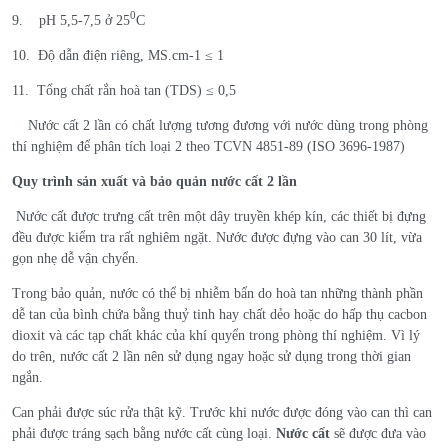
0
9. pH 5,5-7,5 ở 25
C
10. Độ dẫn điện riêng, MS.cm-1 ≤ 1
11. Tổng chất rắn hoà tan (TDS) ≤ 0,5
Nước cất 2 lần có chất lượng tương đương với nước dùng trong phòng
thí nghiệm để phân tích loại 2 theo TCVN 4851-89 (ISO 3696-1987)
Quy trình sản xuất và bảo quản nước cất
2
lần
Nước cất được trưng cất trên một dây truyền khép kín, các thiết bị đựng
đều được kiểm tra rất nghiêm ngặt. Nước được đựng vào can 30 lít, vừa
gọn nhẹ dễ vận chyển.
Trong bảo quản, nước có thể bị nhiễm bẩn do hoà tan những thành phần
dễ tan của bình chứa bằng thuỷ tinh hay chất dẻo hoặc do hấp thụ cacbon
dioxit và các tạp chất khác của khí quyển trong phòng thí nghiệm. Vì lý
do trên, nước cất 2 lần nên sử dụng ngay hoặc sử dụng trong thời gian
ngắn.
Can phải được súc rửa thật kỹ. Trước khi nước được đóng vào can thì can
phải được tráng sạch bằng nước cất cùng loại.
Nước cất
sẽ được đưa vào