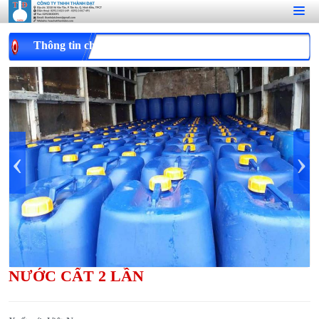
Thông tin chi tiết
‹
›
NƯỚC CẤT 2 LẦN