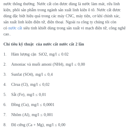
nước thông thường. Nước cất còn được dùng là nước làm mát, rửa linh
kiện, phôi sản phẩm trong ngành sản xuất linh kiện ô tô. Nước cất được
dùng đặc biệt hiệu quả trong các máy CNC, máy tiện, cơ khí chính xác,
sản xuất linh kiện điện tử, điện thoại. Ngoài ra công ty chúng tôi còn
có
nước cất
siêu tinh khiết dùng trong sản xuất vi mạch điện tử, công nghệ
cao..
Chỉ tiêu kỹ thuật của nước cất nước cất
2
lần
1. Hàm lượng cặn SiO2, mg/l ≤ 0.02
2. Amoniac và muối amoni (NH4), mg/l ≤ 0,00
3. Sunfat (SO4), mg/l ≤ 0,4
4. Clrua (Cl), mg/l ≤ 0,02
5. Sắt (Fe), mg/l ≤ 0,01
6. Đồng (Cu), mg/l ≤ 0,0001
7. Nhôm (Al), mg/l ≤ 0,001
8. Độ cứng (Ca + Mg), mg/l ≤ 0,00