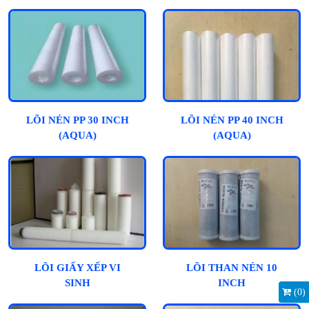
LÕI NÉN PP 30 INCH
LÕI NÉN PP 40 INCH
(AQUA)
(AQUA)
LÕI GIẤY XẾP VI
LÕI THAN NÉN 10
SINH
INCH
(
0
)