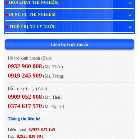
HÓA CHẤT THÍ NGHIỆM
DỤNG CỤ THÍ NGHIỆM
THIẾT BỊ XỬ LÝ NƯỚC
Liên hệ trực tuyến
Hỗ trợ kinh doanh (Zalo)
0932 960 008
(Ms. Thảo)
0919 245 909
(Ms. Trang)
Hỗ trợ kỹ thuật (Zalo)
0909 052 008
(Mr. Thái)
0374 617 570
(Mr. Nghĩa)
Thông tin liên hệ
Điện thoại:
02923 823 149
Fax:
02923 830 091