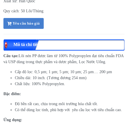
Xuất xứ: Hàn Quốc
Quy cách: 50 Lõi/Thùng
Yêu cầu báo giá
Mô tả chi tiết
Cấu tạo
:
Lõi nén PP được làm từ 100% Polypropylen đạt tiêu chuẩn FDA
và USP dùng trong thực phẩm và dược phẩm, Lọc Nước Uống.
Cấp độ lọc: 0,5 µm; 1 µm; 5 µm; 10 µm; 25 µm.... 200 µm
Chiều dài: 10 inch. (Tương đương 254 mm)
Chất liệu: 100% Polypropylen.
Đặc điểm:
Độ bền rất cao, chịu trong môi trường hóa chất tốt.
Có thể dùng lọc tinh, phù hợp với yêu cầu lọc với tiêu chuẩn cao.
Ứng dụng: