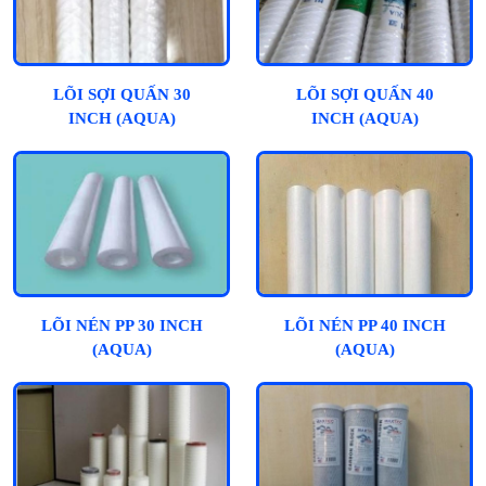
LÕI SỢI QUẤN 30
LÕI SỢI QUẤN 40
INCH (AQUA)
INCH (AQUA)
LÕI NÉN PP 30 INCH
LÕI NÉN PP 40 INCH
(AQUA)
(AQUA)