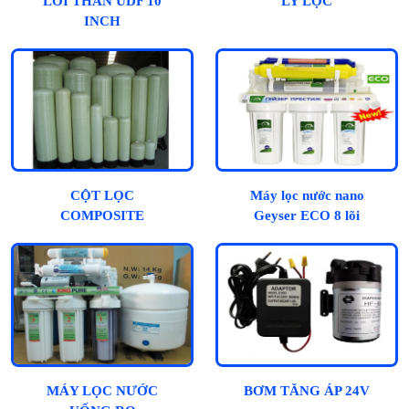
LÕI THAN UDF 10
LY LỌC
INCH
CỘT LỌC
Máy lọc nước nano
COMPOSITE
Geyser ECO 8 lõi
MÁY LỌC NƯỚC
BƠM TĂNG ÁP 24V