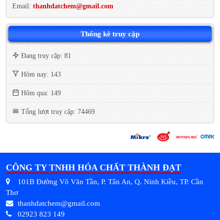
Email:
thanhdatchem@gmail.com
Thống kê truy cập
Đang truy cập: 81
Hôm nay: 143
Hôm qua: 149
Tổng lượt truy cập: 74469
CÔNG TY TNHH HÓA CHẤT THÀNH ĐẠT
101B Đường Võ Văn Tần, P. Tân An, Q. Ninh Kiều, TP. Cần
Thơ
thanhdatchem@gmail.com
02923 823 149