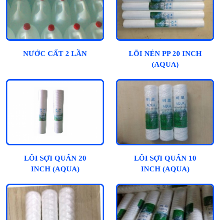
NƯỚC CẤT 2 LẦN
LÕI NÉN PP 20 INCH
(AQUA)
LÕI SỢI QUẤN 20
LÕI SỢI QUẤN 10
INCH (AQUA)
INCH (AQUA)