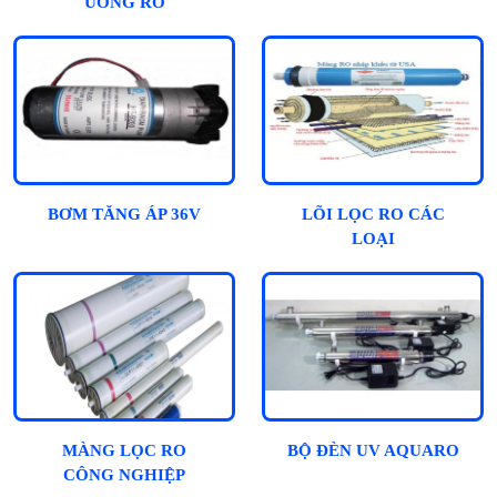
UỐNG RO
BƠM TĂNG ÁP 36V
LÕI LỌC RO CÁC
LOẠI
MÀNG LỌC RO
BỘ ĐÈN UV AQUARO
CÔNG NGHIỆP