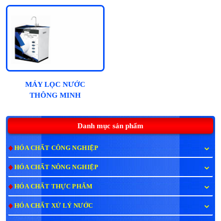
MÁY LỌC NƯỚC
THÔNG MINH
HYDROGEN NATAWA
10 CẤP - CAO CẤP
Danh mục sản phẩm
HÓA CHẤT CÔNG NGHIỆP
HÓA CHẤT NÔNG NGHIỆP
HÓA CHẤT THỰC PHẨM
HÓA CHẤT XỬ LÝ NƯỚC