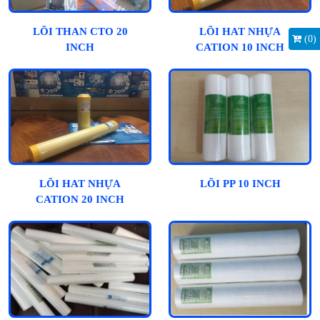
LÕI THAN CTO 20
LÕI HAT NHỰA
(
0
)
INCH
CATION 10 INCH
LÕI HAT NHỰA
LÕI PP 10 INCH
CATION 20 INCH