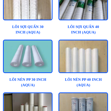
LÕI SỢI QUẤN 30
LÕI SỢI QUẤN 40
INCH (AQUA)
INCH (AQUA)
LÕI NÉN PP 30 INCH
LÕI NÉN PP 40 INCH
(AQUA)
(AQUA)