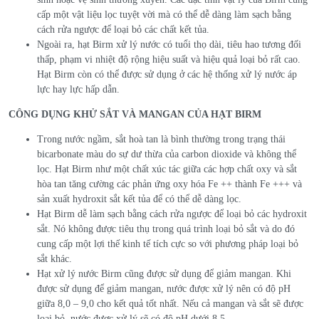
cấp một vật liệu lọc tuyệt vời mà có thể dễ dàng làm sạch bằng
cách rửa ngược để loại bỏ các chất kết tủa.
Ngoài ra, hạt Birm xử lý nước có tuổi thọ dài, tiêu hao tương đối
thấp, phạm vi nhiệt độ rộng hiệu suất và hiệu quả loại bỏ rất cao.
Hạt Birm còn có thể được sử dụng ở các hệ thống xử lý nước áp
lực hay lực hấp dẫn.
CÔNG DỤNG KHỬ SẮT VÀ MANGAN CỦA HẠT BIRM
Trong nước ngầm, sắt hoà tan là bình thường trong trạng thái
bicarbonate màu do sự dư thừa của carbon dioxide và không thể
lọc. Hạt Birm như một chất xúc tác giữa các hợp chất oxy và sắt
hòa tan tăng cường các phản ứng oxy hóa Fe ++ thành Fe +++ và
sản xuất hydroxit sắt kết tủa để có thể dễ dàng lọc.
Hạt Birm dễ làm sạch bằng cách rửa ngược để loại bỏ các hydroxit
sắt. Nó không được tiêu thụ trong quá trình loại bỏ sắt và do đó
cung cấp một lợi thế kinh tế tích cực so với phương pháp loại bỏ
sắt khác.
Hạt xử lý nước Birm cũng được sử dụng để giảm mangan. Khi
được sử dụng để giảm mangan, nước được xử lý nên có độ pH
giữa 8,0 – 9,0 cho kết quả tốt nhất. Nếu cả mangan và sắt sẽ được
loại bỏ, nước được xử lý sẽ có độ pH dưới 8,5.