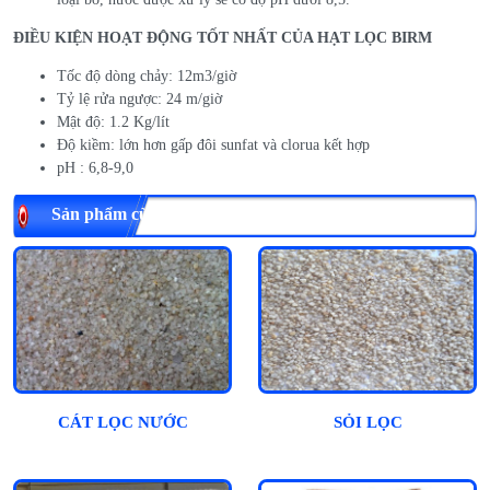
ĐIỀU KIỆN HOẠT ĐỘNG TỐT NHẤT CỦA HẠT LỌC BIRM
Tốc độ dòng chảy: 12m3/giờ
Tỷ lệ rửa ngược: 24 m/giờ
Mật độ: 1.2 Kg/lít
Độ kiềm: lớn hơn gấp đôi sunfat và clorua kết hợp
pH : 6,8-9,0
Sản phẩm cùng loại
CÁT LỌC NƯỚC
SỎI LỌC