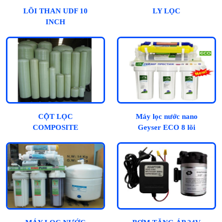
LÕI THAN UDF 10
LY LỌC
INCH
CỘT LỌC
Máy lọc nước nano
COMPOSITE
Geyser ECO 8 lõi