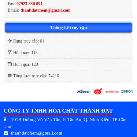
Fax:
02923 830 091
Email:
thanhdatchem@gmail.com
Thống kê truy cập
Đang truy cập: 81
Hôm nay: 118
Hôm qua: 128
Tổng lượt truy cập: 74216
CÔNG TY TNHH HÓA CHẤT THÀNH ĐẠT
101B Đường Võ Văn Tần, P. Tân An, Q. Ninh Kiều, TP. Cần
Thơ
thanhdatchem@gmail.com