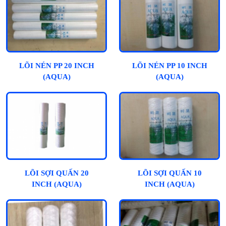
LÕI NÉN PP 20 INCH
LÕI NÉN PP 10 INCH
(AQUA)
(AQUA)
LÕI SỢI QUẤN 20
LÕI SỢI QUẤN 10
INCH (AQUA)
INCH (AQUA)