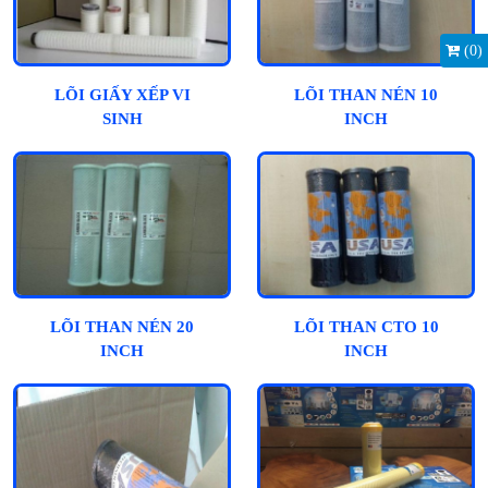
(
0
)
LÕI GIẤY XẾP VI
LÕI THAN NÉN 10
SINH
INCH
LÕI THAN NÉN 20
LÕI THAN CTO 10
INCH
INCH