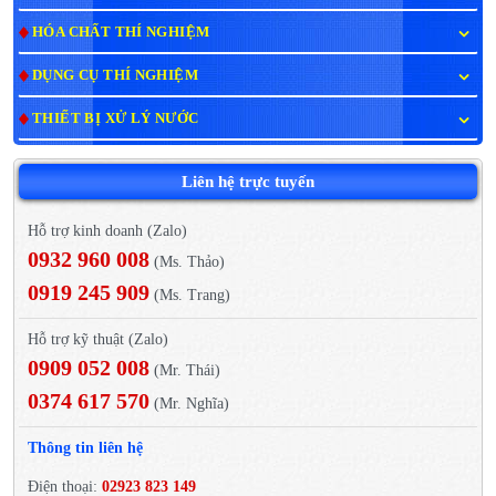
HÓA CHẤT THÍ NGHIỆM
DỤNG CỤ THÍ NGHIỆM
THIẾT BỊ XỬ LÝ NƯỚC
Liên hệ trực tuyến
Hỗ trợ kinh doanh (Zalo)
0932 960 008
(Ms. Thảo)
0919 245 909
(Ms. Trang)
Hỗ trợ kỹ thuật (Zalo)
0909 052 008
(Mr. Thái)
0374 617 570
(Mr. Nghĩa)
Thông tin liên hệ
Điện thoại:
02923 823 149