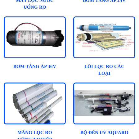
MÁY LỌC NƯỚC
BƠM TĂNG ÁP 24V
UỐNG RO
BƠM TĂNG ÁP 36V
LÕI LỌC RO CÁC
LOẠI
MÀNG LỌC RO
BỘ ĐÈN UV AQUARO