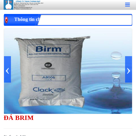
Thông tin chi tiết
‹
›
ĐÁ BRIM