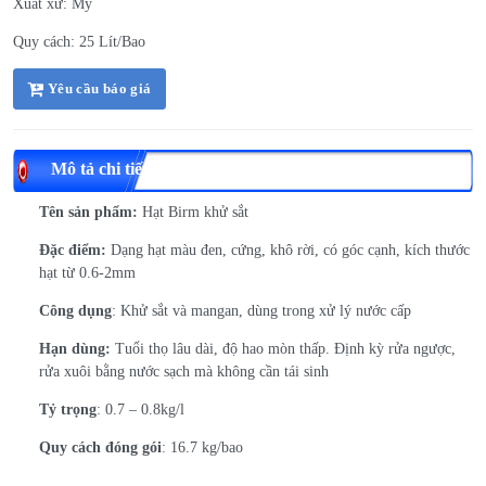
Xuất xứ: Mỹ
Quy cách: 25 Lít/Bao
Yêu cầu báo giá
Mô tả chi tiết
Tên sản phẩm:
Hạt Birm khử sắt
Đặc điểm:
Dạng hạt màu đen, cứng, khô rời, có góc cạnh, kích thước
hạt từ 0.6-2mm
Công dụng
: Khử sắt và mangan, dùng trong xử lý nước cấp
Hạn dùng:
Tuổi thọ lâu dài, độ hao mòn thấp. Định kỳ rửa ngược,
rửa xuôi bằng nước sạch mà không cần tái sinh
Tỷ trọng
: 0.7 – 0.8kg/l
Quy cách đóng gói
: 16.7 kg/bao