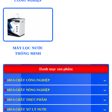
CÔNG NGHIỆP
MÁY LỌC NƯỚC
THÔNG MINH
HYDROGEN NATAWA
10 CẤP - CAO CẤP
Danh mục sản phẩm
HÓA CHẤT CÔNG NGHIỆP
HÓA CHẤT NÔNG NGHIỆP
HÓA CHẤT THỰC PHẨM
HÓA CHẤT XỬ LÝ NƯỚC