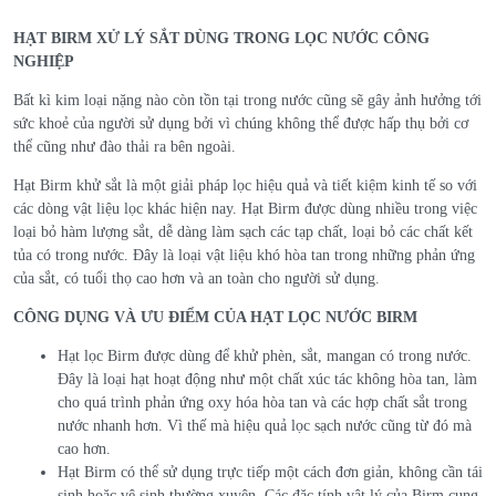
HẠT BIRM XỬ LÝ SẮT DÙNG TRONG LỌC NƯỚC CÔNG
NGHIỆP
Bất kì kim loại nặng nào còn tồn tại trong nước cũng sẽ gây ảnh hưởng tới
sức khoẻ của người sử dụng bởi vì chúng không thể được hấp thụ bởi cơ
thể cũng như đào thải ra bên ngoài.
Hạt Birm khử sắt là một giải pháp lọc hiệu quả và tiết kiệm kinh tế so với
các dòng vật liệu lọc khác hiện nay. Hạt Birm được dùng nhiều trong việc
loại bỏ hàm lượng sắt, dễ dàng làm sạch các tạp chất, loại bỏ các chất kết
tủa có trong nước. Đây là loại vật liệu khó hòa tan trong những phản ứng
của sắt, có tuổi thọ cao hơn và an toàn cho người sử dụng.
CÔNG DỤNG VÀ ƯU ĐIỂM CỦA HẠT LỌC NƯỚC BIRM
Hạt lọc Birm được dùng để khử phèn, sắt, mangan có trong nước.
Đây là loại hạt hoạt động như một chất xúc tác không hòa tan, làm
cho quá trình phản ứng oxy hóa hòa tan và các hợp chất sắt trong
nước nhanh hơn. Vì thế mà hiệu quả lọc sạch nước cũng từ đó mà
cao hơn.
Hạt Birm có thể sử dụng trực tiếp một cách đơn giản, không cần tái
sinh hoặc vệ sinh thường xuyên. Các đặc tính vật lý của Birm cung