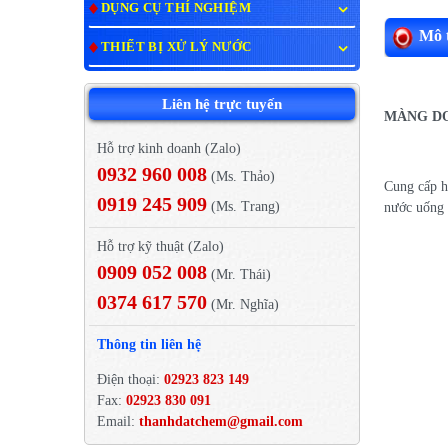
DỤNG CỤ THÍ NGHIỆM
Mô t
THIẾT BỊ XỬ LÝ NƯỚC
Liên hệ trực tuyến
MÀNG D
Hỗ trợ kinh doanh (Zalo)
0932 960 008
(Ms. Thảo)
Cung cấp h
0919 245 909
(Ms. Trang)
nước uống t
Hỗ trợ kỹ thuật (Zalo)
0909 052 008
(Mr. Thái)
0374 617 570
(Mr. Nghĩa)
Thông tin liên hệ
Điện thoại:
02923 823 149
Fax:
02923 830 091
Email:
thanhdatchem@gmail.com