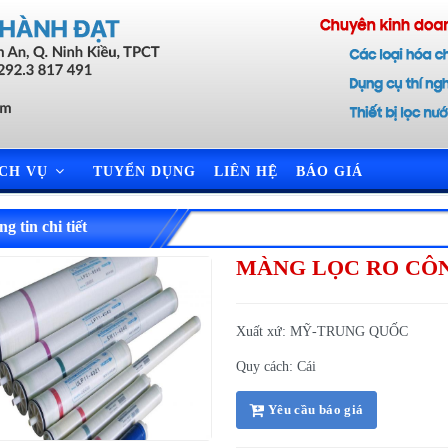
ỊCH VỤ
TUYỂN DỤNG
LIÊN HỆ
BÁO GIÁ
g tin chi tiết
MÀNG LỌC RO CÔ
Xuất xứ: MỸ-TRUNG QUỐC
Quy cách: Cái
Yêu cầu báo giá