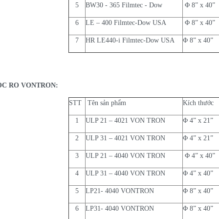
5
BW30 - 365 Filmtec - Dow
Φ 8” x 40”
6
LE – 400 Filmtec-Dow USA
Φ 8” x 40”
7
HR LE440-i Filmtec-Dow USA
Φ 8” x 40”
ỌC RO VONTRON:
STT
Tên sản phẩm
Kích thước
1
ULP 21 – 4021 VON TRON
Φ 4” x 21”
2
ULP 31 – 4021 VON TRON
Φ 4” x 21”
3
ULP 21 – 4040 VON TRON
Φ 4” x 40”
4
ULP 31 – 4040 VON TRON
Φ 4” x 40”
5
LP21- 4040 VONTRON
Φ 8” x 40”
6
LP31- 4040 VONTRON
Φ 8” x 40”