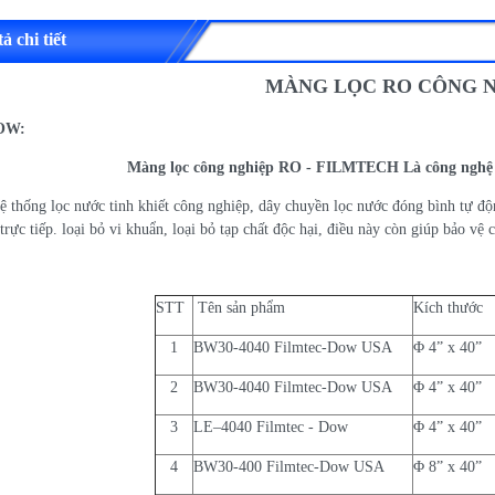
ả chi tiết
MÀNG LỌC RO CÔNG 
OW:
Màng lọc công nghiệp RO - FILMTECH Là công nghệ
ệ thống lọc nước tinh khiết công nghiệp, dây chuyền lọc nước đóng bình tự đ
rực tiếp. loại bỏ vi khuẩn, loại bỏ tạp chất độc hại, điều này còn giúp bảo vệ c
STT
Tên sản phẩm
Kích thước
1
BW30-4040 Filmtec-Dow USA
Φ 4” x 40”
2
BW30-4040 Filmtec-Dow USA
Φ 4” x 40”
3
LE–4040 Filmtec - Dow
Φ 4” x 40”
4
BW30-400 Filmtec-Dow USA
Φ 8” x 40”