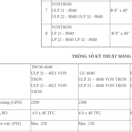
VONTRON
7
ULP 21 - 8040
Φ 8” x 40”
ULP 22 - 8040 ULP 32 - 8040
VONTRON
8
LP 21 - 8040
Φ 8” x 40”
LP 22 - 8040 LP 32 - 8040
THÔNG SỐ KỸ THUẬT MÀNG
BW30-4040
ULP 31 – 4021 VON
LE-4040
TRON
ULP 31 – 4040 VON TRON
ULP 21 – 4021 VON
ULP 21 – 4040 VON TRON
TRON
 màng (GPD)
2200
2500
g RO
4.0 x 40 TFC
4.0 x 40 TFC
m việc (PSI)
Max. 250
Max. 150