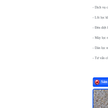
- Dịch vụ 
- Lõi lọc 
- Đèn diệ
- Máy lọc 
- Dàn lọc 
- Tư vấn c
Sản