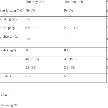
Sợi thuỷ tinh
Sợi thuỷ tinh
S
khử khoáng (%)
99.5%
99.0%
tác dụng (m2)
7.6
7.6
 cho phép
2.0 – 11.0
2.0 – 11.0
 phép tối đa
1.0
1.0
ối đa (mg/l)
0.1
0.1
40 (1016)
40 (1016)
g
3.9 (99)
3.9 (99)
 tịnh (kg)
5.5
5.5
 khác:
t rửa màng RO