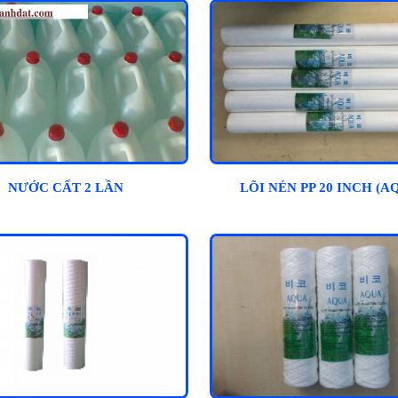
NƯỚC CẤT 2 LẦN
LÕI NÉN PP 20 INCH (A