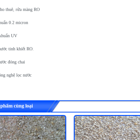
cho thuê, rửa màng RO
khuẩn 0.2 micron
t khuẩn UV
nước tinh khiết RO.
nước đóng chai
ông nghệ lọc nước
 phẩm cùng loại