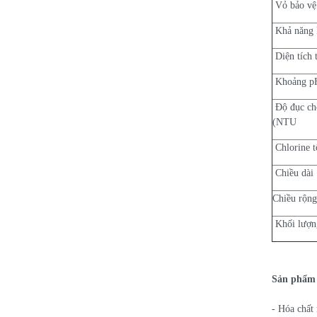
Vỏ bảo vệ
Khả năng 
Diện tích 
Khoảng pH
Độ đục cho
(NTU
Chlorine t
Chiều dài
Chiều rộn
Khối lượng
Sản phẩm
- Hóa chấ