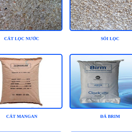
CÁT LỌC NƯỚC
SỎI LỌC
CÁT MANGAN
ĐÁ BRIM