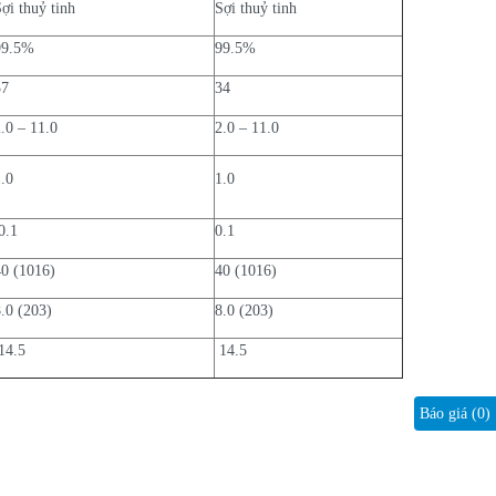
ợi thuỷ tinh
Sợi thuỷ tinh
99.5%
99.5%
37
34
2.0 – 11.0
2.0 – 11.0
1.0
1.0
0.1
0.1
40 (1016)
40 (1016)
8.0 (203)
8.0 (203)
14.5
14.5
Báo giá (
0
)