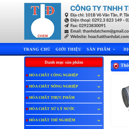
TRANG CHỦ
GIỚI THIỆU
SẢN PHẨM
D
Danh mục sản phẩm
Thôn
HÓA CHẤT CÔNG NGHIỆP
HÓA CHẤT NÔNG NGHIỆP
HÓA CHẤT THỰC PHẨM
HÓA CHẤT XỬ LÝ NƯỚC
HÓA CHẤT THÍ NGHIỆM