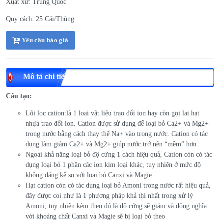
Xuất xứ: Trung Quốc
Quy cách: 25 Cái/Thùng
Yêu cầu báo giá
Mô tả chi tiết
Cấu tạo
:
Lõi lọc cation:là 1 loại vật liệu trao đổi ion hay còn gọi lai hạt
nhựa trao đổi ion. Cation được sử dụng để loại bỏ Ca2+ và Mg2+
trong nước bằng cách thay thế Na+ vào trong nước. Cation có tác
dụng làm giảm Ca2+ và Mg2+ giúp nước trở nên “mềm” hơn.
Ngoài khả năng loại bỏ độ cứng 1 cách hiệu quả, Cation còn có tác
dụng loại bỏ 1 phần các ion kim loại khác, tuy nhiên ở mức độ
không đáng kể so với loại bỏ Canxi và Magie
Hạt cation còn có tác dụng loại bỏ Amoni trong nước rất hiệu quả,
đây được coi như là 1 phương pháp khả thi nhất trong xử lý
Amoni, tuy nhiên kèm theo đó là độ cứng sẽ giảm và đồng nghĩa
với khoáng chất Canxi và Magie sẽ bị loại bỏ theo