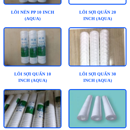
LÕI NÉN PP 10 INCH
LÕI SỢI QUẤN 20
(AQUA)
INCH (AQUA)
LÕI SỢI QUẤN 10
LÕI SỢI QUẤN 30
INCH (AQUA)
INCH (AQUA)