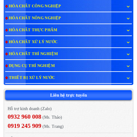
HÓA CHẤT CÔNG NGHIỆP
HÓA CHẤT NÔNG NGHIỆP
HÓA CHẤT THỰC PHẨM
HÓA CHẤT XỬ LÝ NƯỚC
HÓA CHẤT THÍ NGHIỆM
DỤNG CỤ THÍ NGHIỆM
THIẾT BỊ XỬ LÝ NƯỚC
Liên hệ trực tuyến
Hỗ trợ kinh doanh (Zalo)
0932 960 008
(Ms. Thảo)
0919 245 909
(Ms. Trang)