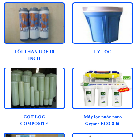
LÕI THAN UDF 10
LY LỌC
INCH
CỘT LỌC
Máy lọc nước nano
COMPOSITE
Geyser ECO 8 lõi