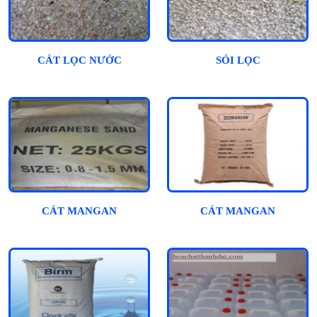
CÁT LỌC NƯỚC
SỎI LỌC
CÁT MANGAN
CÁT MANGAN