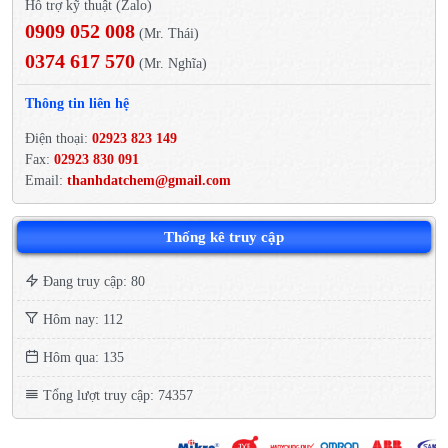
Hỗ trợ kỹ thuật (Zalo)
0909 052 008
(Mr. Thái)
0374 617 570
(Mr. Nghĩa)
Thông tin liên hệ
Điện thoại:
02923 823 149
Fax:
02923 830 091
Email:
thanhdatchem@gmail.com
Thống kê truy cập
Đang truy cập: 80
Hôm nay: 112
Hôm qua: 135
Tổng lượt truy cập: 74357