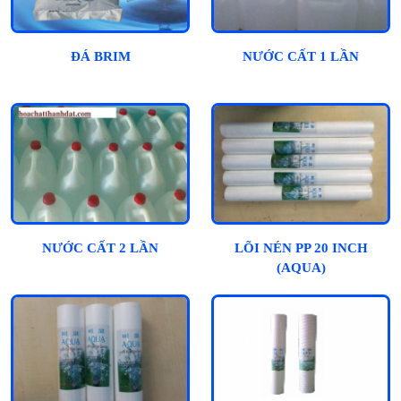
ĐÁ BRIM
NƯỚC CẤT 1 LẦN
NƯỚC CẤT 2 LẦN
LÕI NÉN PP 20 INCH
(AQUA)