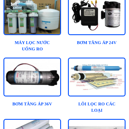
MÁY LỌC NƯỚC
BƠM TĂNG ÁP 24V
UỐNG RO
BƠM TĂNG ÁP 36V
LÕI LỌC RO CÁC
LOẠI