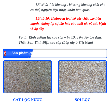
-
Lõi số 9: Lõi khoáng , bổ sung khoáng chất cho
cơ thể, nguyên liệu nhập khẩu hàn quốc.
-
Lõi số 10: Hydrogen
loại bỏ các chất oxy hóa
mạnh, chống lại sự lão
hóa của tuổi tác và các bệnh
về dạ dày.
Vỏ tủ: Kính cường lực cao cấp – in 4D, Tôn dầy 0.6 dem,
Thân Sơn Tĩnh Điện cao cấp (Lắp ráp ở Việt Nam)
Sản phẩm cùng loại
CÁT LỌC NƯỚC
SỎI LỌC