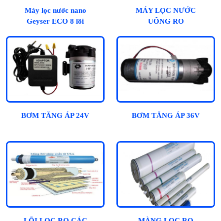
Máy lọc nước nano
MÁY LỌC NƯỚC
Geyser ECO 8 lõi
UỐNG RO
BƠM TĂNG ÁP 24V
BƠM TĂNG ÁP 36V
LÕI LỌC RO CÁC
MÀNG LỌC RO