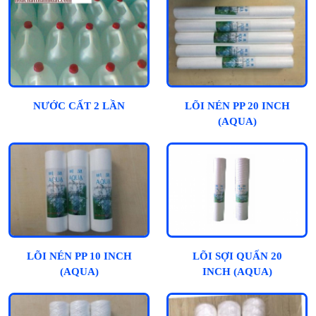
NƯỚC CẤT 2 LẦN
LÕI NÉN PP 20 INCH
(AQUA)
LÕI NÉN PP 10 INCH
LÕI SỢI QUẤN 20
(AQUA)
INCH (AQUA)