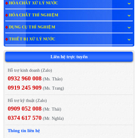
HÓA CHẤT XỬ LÝ NƯỚC
HÓA CHẤT THÍ NGHIỆM
DỤNG CỤ THÍ NGHIỆM
THIẾT BỊ XỬ LÝ NƯỚC
Liên hệ trực tuyến
Hỗ trợ kinh doanh (Zalo)
0932 960 008
(Ms. Thảo)
0919 245 909
(Ms. Trang)
Hỗ trợ kỹ thuật (Zalo)
0909 052 008
(Mr. Thái)
0374 617 570
(Mr. Nghĩa)
Thông tin liên hệ