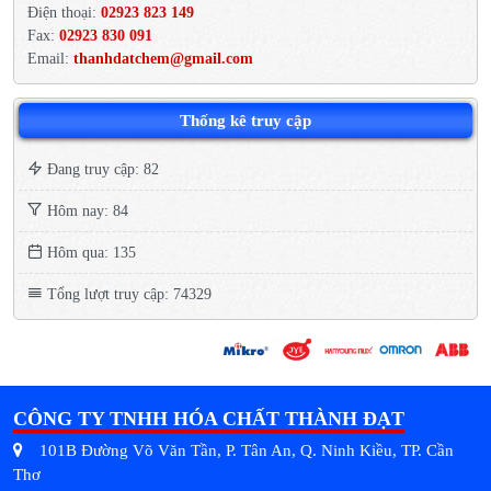
Điện thoại:
02923 823 149
Fax:
02923 830 091
Email:
thanhdatchem@gmail.com
Thống kê truy cập
Đang truy cập: 82
Hôm nay: 84
Hôm qua: 135
Tổng lượt truy cập: 74329
CÔNG TY TNHH HÓA CHẤT THÀNH ĐẠT
101B Đường Võ Văn Tần, P. Tân An, Q. Ninh Kiều, TP. Cần
Thơ