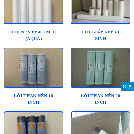
LÕI NÉN PP 40 INCH
LÕI GIẤY XẾP VI
(AQUA)
SINH
(
0
)
LÕI THAN NÉN 10
LÕI THAN NÉN 20
INCH
INCH