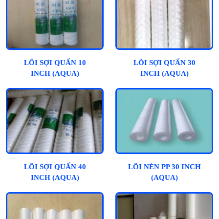
LÕI SỢI QUẤN 10
LÕI SỢI QUẤN 30
INCH (AQUA)
INCH (AQUA)
LÕI SỢI QUẤN 40
LÕI NÉN PP 30 INCH
INCH (AQUA)
(AQUA)