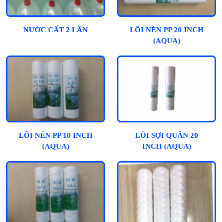
NƯỚC CẤT 2 LẦN
LÕI NÉN PP 20 INCH
(AQUA)
LÕI NÉN PP 10 INCH
LÕI SỢI QUẤN 20
(AQUA)
INCH (AQUA)