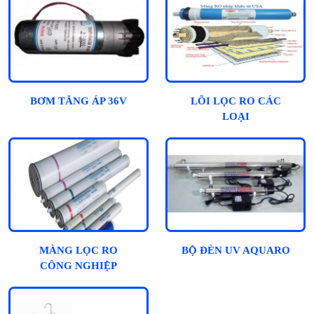
BƠM TĂNG ÁP 36V
LÕI LỌC RO CÁC
LOẠI
MÀNG LỌC RO
BỘ ĐÈN UV AQUARO
CÔNG NGHIỆP