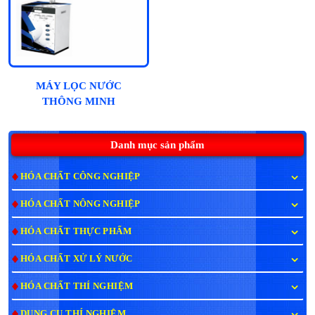
MÁY LỌC NƯỚC
THÔNG MINH
HYDROGEN NATAWA
10 CẤP - CAO CẤP
Danh mục sản phẩm
HÓA CHẤT CÔNG NGHIỆP
HÓA CHẤT NÔNG NGHIỆP
HÓA CHẤT THỰC PHẨM
HÓA CHẤT XỬ LÝ NƯỚC
HÓA CHẤT THÍ NGHIỆM
DỤNG CỤ THÍ NGHIỆM