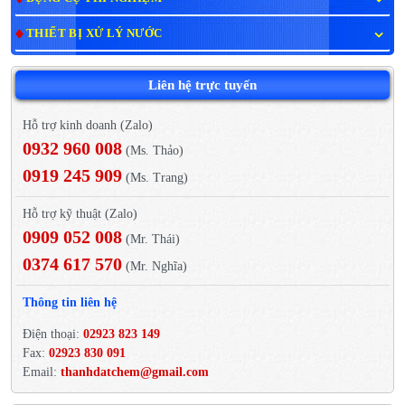
THIẾT BỊ XỬ LÝ NƯỚC
Liên hệ trực tuyến
Hỗ trợ kinh doanh (Zalo)
0932 960 008
(Ms. Thảo)
0919 245 909
(Ms. Trang)
Hỗ trợ kỹ thuật (Zalo)
0909 052 008
(Mr. Thái)
0374 617 570
(Mr. Nghĩa)
Thông tin liên hệ
Điện thoại:
02923 823 149
Fax:
02923 830 091
Email:
thanhdatchem@gmail.com