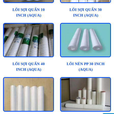
LÕI SỢI QUẤN 10
LÕI SỢI QUẤN 30
INCH (AQUA)
INCH (AQUA)
LÕI SỢI QUẤN 40
LÕI NÉN PP 30 INCH
INCH (AQUA)
(AQUA)