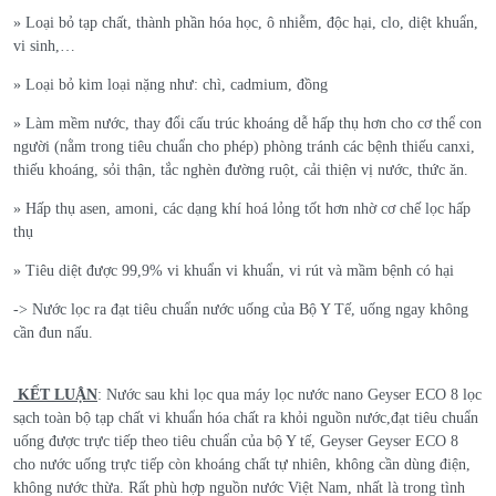
» Loại bỏ tạp chất, thành phần hóa học, ô nhiễm, độc hại, clo, diệt khuẩn,
vi sinh,…
» Loại bỏ kim loại nặng như: chì, cadmium, đồng
» Làm mềm nước, thay đổi cấu trúc khoáng dễ hấp thụ hơn cho cơ thể con
người (nằm trong tiêu chuẩn cho phép) phòng tránh các bệnh thiếu canxi,
thiếu khoáng, sỏi thận, tắc nghèn đường ruột, cải thiện vị nước, thức ăn.
» Hấp thụ asen, amoni, các dạng khí hoá lỏng tốt hơn nhờ cơ chế lọc hấp
thụ
» Tiêu diệt được 99,9% vi khuẩn vi khuẩn, vi rút và mầm bệnh có hại
-> Nước lọc ra đạt tiêu chuẩn nước uống của Bộ Y Tế, uống ngay không
cần đun nấu.
KẾT LUẬN
: Nước sau khi lọc qua máy lọc nước nano Geyser ECO 8 lọc
sạch toàn bộ tạp chất vi khuẩn hóa chất ra khỏi nguồn nước,đạt tiêu chuẩn
uống được trực tiếp theo tiêu chuẩn của bộ Y tế, Geyser Geyser ECO 8
cho nước uống trực tiếp còn khoáng chất tự nhiên, không cần dùng điện,
không nước thừa. Rất phù hợp nguồn nước Việt Nam, nhất là trong tình