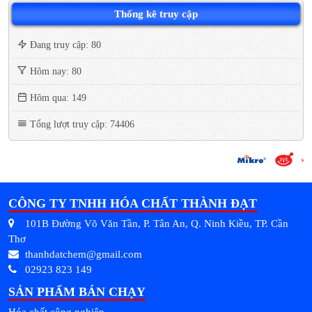
Thống kê truy cập
Đang truy cập: 80
Hôm nay: 80
Hôm qua: 149
Tổng lượt truy cập: 74406
CÔNG TY TNHH HÓA CHẤT THÀNH ĐẠT
101B Đường Võ Văn Tần, P. Tân An, Q. Ninh Kiều, TP. Cần
Thơ
thanhdatchem@gmail.com
02923 823 149
SẢN PHẨM BÁN CHẠY