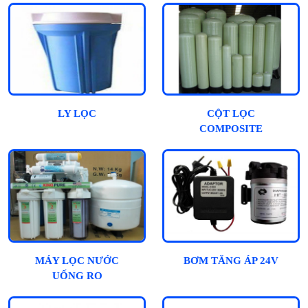
LY LỌC
CỘT LỌC
COMPOSITE
MÁY LỌC NƯỚC
BƠM TĂNG ÁP 24V
UỐNG RO