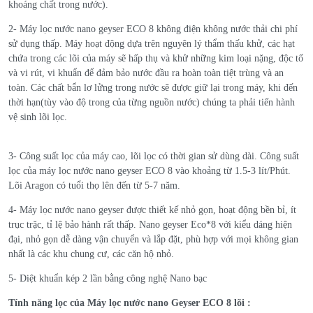
khoáng chất trong nước).
2- Máy lọc nước nano geyser ECO 8 không điện không nước thải chi phí
sử dụng thấp. Máy hoạt động dựa trên nguyên lý thẩm thấu khử, các hạt
chứa trong các lõi của máy sẽ hấp thụ và khử những kim loại nặng, độc tố
và vi rút, vi khuẩn để đảm bảo nước đầu ra hoàn toàn tiệt trùng và an
toàn. Các chất bẩn lơ lửng trong nước sẽ được giữ lại trong máy, khi đến
thời hạn(tùy vào độ trong của từng nguồn nước) chúng ta phải tiến hành
vệ sinh lõi lọc.
3- Công suất lọc của máy cao, lõi lọc có thời gian sử dùng dài. Công suất
lọc của máy lọc nước nano geyser ECO 8 vào khoảng từ 1.5-3 lít/Phút.
Lõi Aragon có tuổi thọ lên đến từ 5-7 năm.
4- Máy lọc nước nano geyser được thiết kế nhỏ gọn, hoạt động bền bỉ, ít
trục trặc, tỉ lệ bảo hành rất thấp. Nano geyser Eco*8 với kiểu dáng hiện
đại, nhỏ gọn dễ dàng vận chuyển và lắp đặt, phù hợp với mọi không gian
nhất là các khu chung cư, các căn hộ nhỏ.
5- Diệt khuẩn kép 2 lần bằng công nghệ Nano bạc
Tính năng lọc của Máy lọc nước nano Geyser ECO 8 lõi :