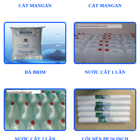
CÁT MANGAN
CÁT MANGAN
ĐÁ BRIM
NƯỚC CẤT 1 LẦN
NƯỚC CẤT 2 LẦN
LÕI NÉN PP 20 INCH