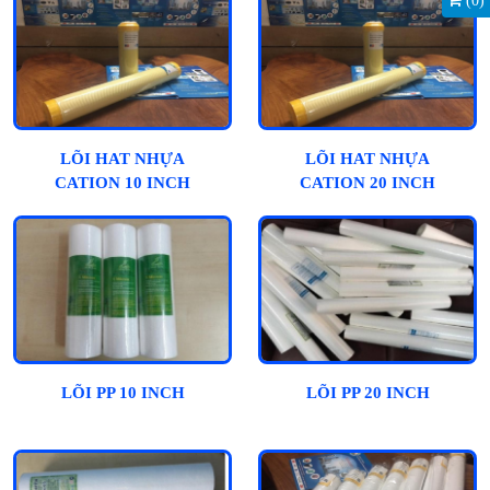
(
0
)
LÕI HAT NHỰA
LÕI HAT NHỰA
CATION 10 INCH
CATION 20 INCH
LÕI PP 10 INCH
LÕI PP 20 INCH