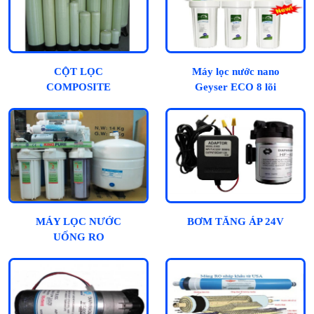
CỘT LỌC
Máy lọc nước nano
COMPOSITE
Geyser ECO 8 lõi
MÁY LỌC NƯỚC
BƠM TĂNG ÁP 24V
UỐNG RO