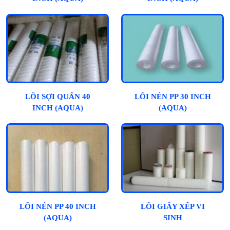
LÕI SỢI QUẤN 40
LÕI NÉN PP 30 INCH
INCH (AQUA)
(AQUA)
LÕI NÉN PP 40 INCH
LÕI GIẤY XẾP VI
(AQUA)
SINH