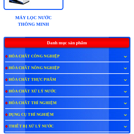
MÁY LỌC NƯỚC
THÔNG MINH
HYDROGEN NATAWA
10 CẤP - CAO CẤP
Danh mục sản phẩm
HÓA CHẤT CÔNG NGHIỆP
HÓA CHẤT NÔNG NGHIỆP
HÓA CHẤT THỰC PHẨM
HÓA CHẤT XỬ LÝ NƯỚC
HÓA CHẤT THÍ NGHIỆM
DỤNG CỤ THÍ NGHIỆM
THIẾT BỊ XỬ LÝ NƯỚC