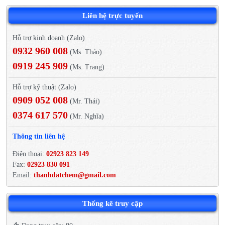
Liên hệ trực tuyến
Hỗ trợ kinh doanh (Zalo)
0932 960 008
(Ms. Thảo)
0919 245 909
(Ms. Trang)
Hỗ trợ kỹ thuật (Zalo)
0909 052 008
(Mr. Thái)
0374 617 570
(Mr. Nghĩa)
Thông tin liên hệ
Điện thoại:
02923 823 149
Fax:
02923 830 091
Email:
thanhdatchem@gmail.com
Thống kê truy cập