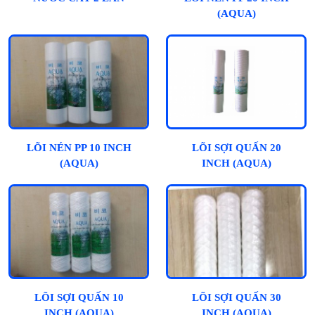
(AQUA)
LÕI NÉN PP 10 INCH
LÕI SỢI QUẤN 20
(AQUA)
INCH (AQUA)
LÕI SỢI QUẤN 10
LÕI SỢI QUẤN 30
INCH (AQUA)
INCH (AQUA)