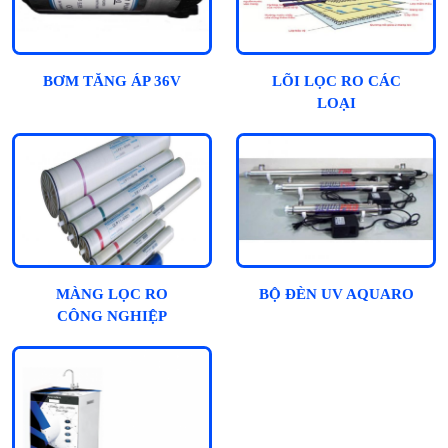
BƠM TĂNG ÁP 36V
LÕI LỌC RO CÁC
LOẠI
MÀNG LỌC RO
BỘ ĐÈN UV AQUARO
CÔNG NGHIỆP