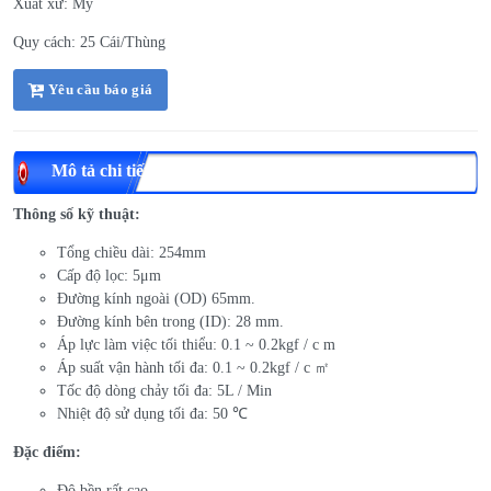
Xuất xứ: Mỹ
Quy cách: 25 Cái/Thùng
Yêu cầu báo giá
Mô tả chi tiết
Thông số kỹ thuật:
Tổng chiều dài: 254mm
Cấp độ lọc: 5μm
Đường kính ngoài (OD) 65mm.
Đường kính bên trong (ID): 28 mm.
Áp lực làm việc tối thiểu: 0.1 ~ 0.2kgf / c m
Áp suất vận hành tối đa: 0.1 ~ 0.2kgf / c ㎡
Tốc độ dòng chảy tối đa: 5L / Min
Nhiệt độ sử dụng tối đa: 50 ℃
Đặc điểm:
Độ bền rất cao.