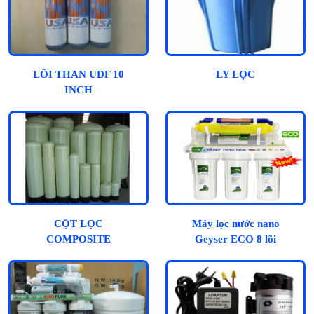
LÕI THAN UDF 10
LY LỌC
INCH
CỘT LỌC
Máy lọc nước nano
COMPOSITE
Geyser ECO 8 lõi