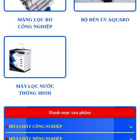
MÀNG LỌC RO
BỘ ĐÈN UV AQUARO
CÔNG NGHIỆP
MÁY LỌC NƯỚC
THÔNG MINH
HYDROGEN NATAWA
10 CẤP - CAO CẤP
Danh mục sản phẩm
HÓA CHẤT CÔNG NGHIỆP
HÓA CHẤT NÔNG NGHIỆP