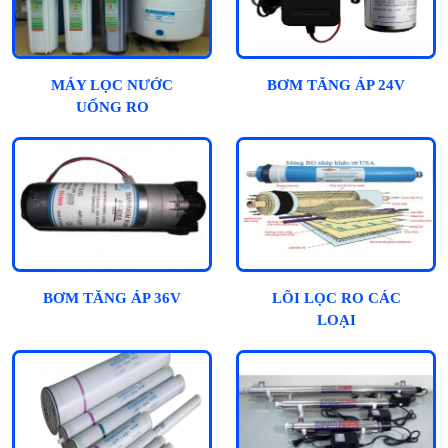
MÁY LỌC NƯỚC
BƠM TĂNG ÁP 24V
UỐNG RO
BƠM TĂNG ÁP 36V
LÕI LỌC RO CÁC
LOẠI