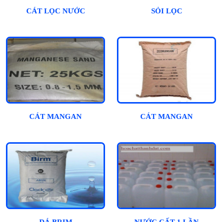
CÁT LỌC NƯỚC
SỎI LỌC
CÁT MANGAN
CÁT MANGAN