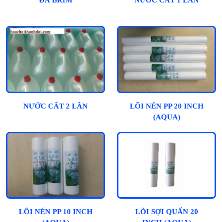
ĐÁ BRIM
NƯỚC CẤT 1 LẦN
NƯỚC CẤT 2 LẦN
LÕI NÉN PP 20 INCH
(AQUA)
LÕI NÉN PP 10 INCH
LÕI SỢI QUẤN 20