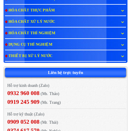
HÓA CHẤT THỰC PHẨM
HÓA CHẤT XỬ LÝ NƯỚC
HÓA CHẤT THÍ NGHIỆM
DỤNG CỤ THÍ NGHIỆM
THIẾT BỊ XỬ LÝ NƯỚC
Liên hệ trực tuyến
Hỗ trợ kinh doanh (Zalo)
0932 960 008
(Ms. Thảo)
0919 245 909
(Ms. Trang)
Hỗ trợ kỹ thuật (Zalo)
0909 052 008
(Mr. Thái)
0374 617 570