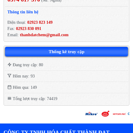
(Mr. Nghĩa)
Thông tin liên hệ
Điện thoại:
02923 823 149
Fax:
02923 830 091
Email:
thanhdatchem@gmail.com
Thống kê truy cập
Đang truy cập: 80
Hôm nay: 93
Hôm qua: 149
Tổng lượt truy cập: 74419
CÔNG TY TNHH HÓA CHẤT THÀNH ĐẠT