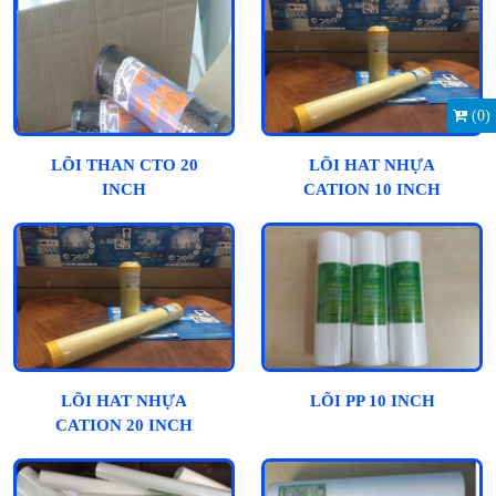
(
0
)
LÕI THAN CTO 20
LÕI HAT NHỰA
INCH
CATION 10 INCH
LÕI HAT NHỰA
LÕI PP 10 INCH
CATION 20 INCH