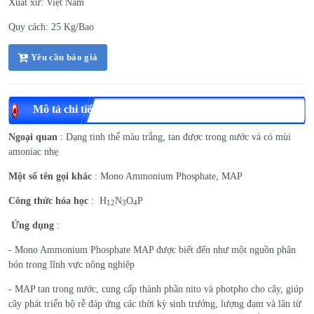
Xuất xứ: Việt Nam
Quy cách: 25 Kg/Bao
Yêu cầu báo giá
Mô tả chi tiết
Ngoại quan
: Dạng tinh thể màu trắng, tan được trong nước và có mùi
amoniac nhẹ
Một số tên gọi khác
: Mono Ammonium Phosphate, MAP
Công thức hóa học
: H
N
O
P
12
3
4
Ứng dụng
:
- Mono Ammonium Phosphate MAP được biết đến như một nguồn phân
bón trong lĩnh vực nông nghiệp
- MAP tan trong nước, cung cấp thành phần nito và photpho cho cây, giúp
cây phát triển bộ rễ đáp ứng các thời kỳ sinh trưởng, lượng đạm và lân từ