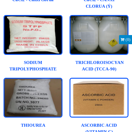
CLORUA (Ý)
(
0
)
SODIUM
TRICHLOROISOCYANUR
TRIPOLYPHOSPHATE
ACID (TCCA-90)
THIOUREA
ASCORBIC ACID
(VITAMIN C)