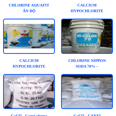
CHLORINE AQUAFIT
CALCIUM
ẤN ĐỘ
HYPOCHLORITE
70%
CALCIUM
CHLORINE NIPPON
HYPOCHLORITE
SODA 70% –
70% - NHẬT
CALCIUM
HYPOCHLORIDE
CaCl2 - Canxi clorua
CaCl2 - CANXI