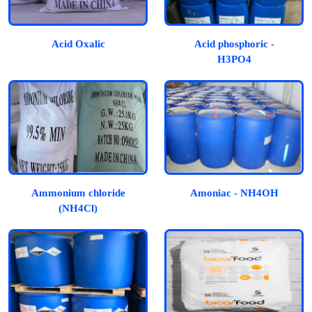
Acid Oxalic
Acid phosphoric -
H3PO4
Ammonium chloride
Amoniac - NH4OH
(NH4Cl)