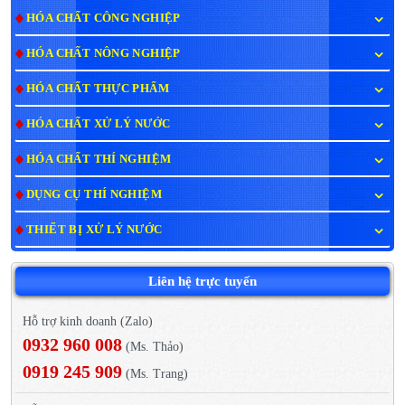
HÓA CHẤT CÔNG NGHIỆP
HÓA CHẤT NÔNG NGHIỆP
HÓA CHẤT THỰC PHẨM
HÓA CHẤT XỬ LÝ NƯỚC
HÓA CHẤT THÍ NGHIỆM
DỤNG CỤ THÍ NGHIỆM
THIẾT BỊ XỬ LÝ NƯỚC
Liên hệ trực tuyến
Hỗ trợ kinh doanh (Zalo)
0932 960 008
(Ms. Thảo)
0919 245 909
(Ms. Trang)