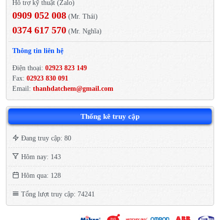
Hỗ trợ kỹ thuật (Zalo)
0909 052 008
(Mr. Thái)
0374 617 570
(Mr. Nghĩa)
Thông tin liên hệ
Điện thoại:
02923 823 149
Fax:
02923 830 091
Email:
thanhdatchem@gmail.com
Thống kê truy cập
Đang truy cập: 80
Hôm nay: 143
Hôm qua: 128
Tổng lượt truy cập: 74241