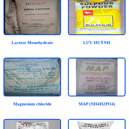
Lactose Monohydrate
LƯU HUỲNH
Magnesium chloride
MAP (NH4H2PO4)