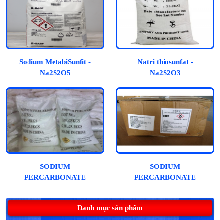
Sodium MetabiSunfit -
Natri thiosunfat -
Na2S2O5
Na2S2O3
SODIUM
SODIUM
PERCARBONATE
PERCARBONATE
(OXYTAGEN, OXY
(Oxy viên)
BỘT)
Danh mục sản phẩm