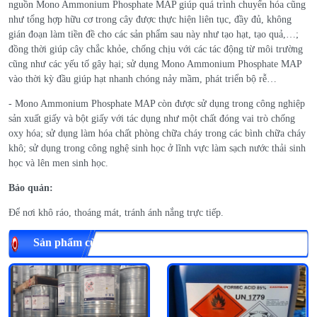
nguồn Mono Ammonium Phosphate MAP giúp quá trình chuyển hóa cũng
như tổng hợp hữu cơ trong cây được thực hiện liên tục, đầy đủ, không
gián đoạn làm tiền đề cho các sản phẩm sau này như tạo hạt, tạo quả,…;
đồng thời giúp cây chắc khỏe, chống chịu với các tác động từ môi trường
cũng như các yếu tố gây hại; sử dụng Mono Ammonium Phosphate MAP
vào thời kỳ đầu giúp hạt nhanh chóng nảy mầm, phát triển bộ rễ…
- Mono Ammonium Phosphate MAP còn được sử dụng trong công nghiệp
sản xuất giấy và bột giấy với tác dụng như một chất đóng vai trò chống
oxy hóa; sử dụng làm hóa chất phòng chữa cháy trong các bình chữa cháy
khô; sử dụng trong công nghệ sinh học ở lĩnh vực làm sạch nước thải sinh
học và lên men sinh học.
Bảo quản:
Để nơi khô ráo, thoáng mát, tránh ánh nắng trực tiếp.
Sản phẩm cùng loại