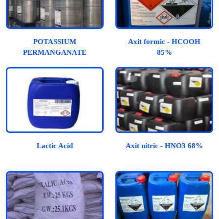
POTASSIUM
Axit formic - HCOOH
PERMANGANATE
85%
(KMnO4)- Thuốc Tím –
Thạch Tím
Lactic Acid
Axit nitric - HNO3 68%