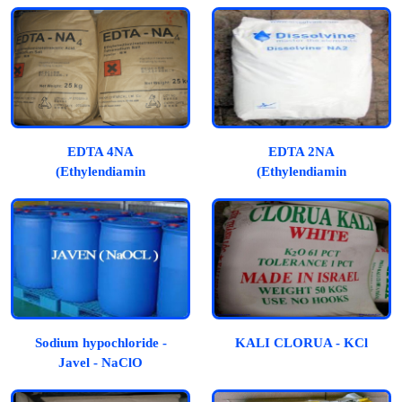
EDTA 4NA
EDTA 2NA
(Ethylendiamin
(Ethylendiamin
Tetraacetic Acid)
Tetraacetic Acid)
Sodium hypochloride -
KALI CLORUA - KCl
Javel - NaClO