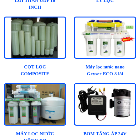
LÕI THAN UDF 10
LY LỌC
INCH
CỘT LỌC
Máy lọc nước nano
COMPOSITE
Geyser ECO 8 lõi
MÁY LỌC NƯỚC
BƠM TĂNG ÁP 24V