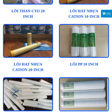
LÕI THAN CTO 20
LÕI HAT NHỰA
(
0
)
INCH
CATION 10 INCH
LÕI HAT NHỰA
LÕI PP 10 INCH
CATION 20 INCH