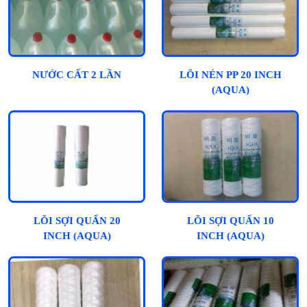
NƯỚC CẤT 2 LẦN
LÕI NÉN PP 20 INCH
(AQUA)
LÕI SỢI QUẤN 20
LÕI SỢI QUẤN 10
INCH (AQUA)
INCH (AQUA)