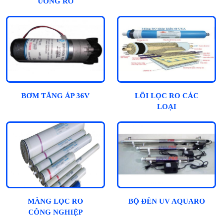
UỐNG RO
BƠM TĂNG ÁP 36V
LÕI LỌC RO CÁC
LOẠI
MÀNG LỌC RO
BỘ ĐÈN UV AQUARO
CÔNG NGHIỆP