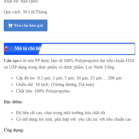
Xuất xứ: Hàn Quốc
Quy cách: 50 Lõi/Thùng
Yêu cầu báo giá
Mô tả chi tiết
Cấu tạo
:
Lõi nén PP được làm từ 100% Polypropylen đạt tiêu chuẩn FDA
và USP dùng trong thực phẩm và dược phẩm, Lọc Nước Uống.
Cấp độ lọc: 0,5 µm; 1 µm; 5 µm; 10 µm; 25 µm.... 200 µm
Chiều dài: 10 inch. (Tương đương 254 mm)
Chất liệu: 100% Polypropylen.
Đặc điểm:
Độ bền rất cao, chịu trong môi trường hóa chất tốt.
Có thể dùng lọc tinh, phù hợp với yêu cầu lọc với tiêu chuẩn cao.
Ứng dụng: