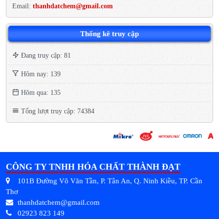
Email:
thanhdatchem@gmail.com
Thống kê truy cập
Đang truy cập: 81
Hôm nay: 139
Hôm qua: 135
Tổng lượt truy cập: 74384
CÔNG TY TNHH HÓA CHẤT THÀNH ĐẠT
101B Đường Võ Văn Tần, P. Tân An, Q. Ninh Kiều, TP. Cần
Thơ
thanhdatchem@gmail.com
02923 823 149