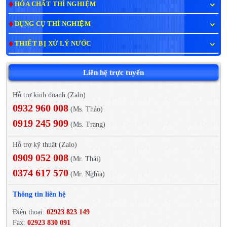
HÓA CHẤT THÍ NGHIỆM
DỤNG CỤ THÍ NGHIỆM
THIẾT BỊ XỬ LÝ NƯỚC
Liên hệ trực tuyến
Hỗ trợ kinh doanh (Zalo)
0932 960 008
(Ms. Thảo)
0919 245 909
(Ms. Trang)
Hỗ trợ kỹ thuật (Zalo)
0909 052 008
(Mr. Thái)
0374 617 570
(Mr. Nghĩa)
Thông tin liên hệ
Điện thoại:
02923 823 149
Fax:
02923 830 091