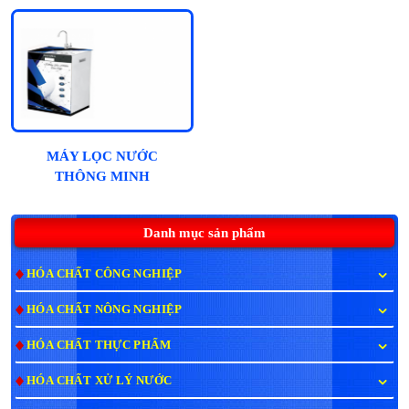
MÁY LỌC NƯỚC
THÔNG MINH
HYDROGEN NATAWA
10 CẤP - CAO CẤP
Danh mục sản phẩm
HÓA CHẤT CÔNG NGHIỆP
HÓA CHẤT NÔNG NGHIỆP
HÓA CHẤT THỰC PHẨM
HÓA CHẤT XỬ LÝ NƯỚC