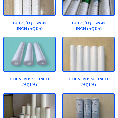
LÕI SỢI QUẤN 30
LÕI SỢI QUẤN 40
INCH (AQUA)
INCH (AQUA)
LÕI NÉN PP 30 INCH
LÕI NÉN PP 40 INCH
(AQUA)
(AQUA)