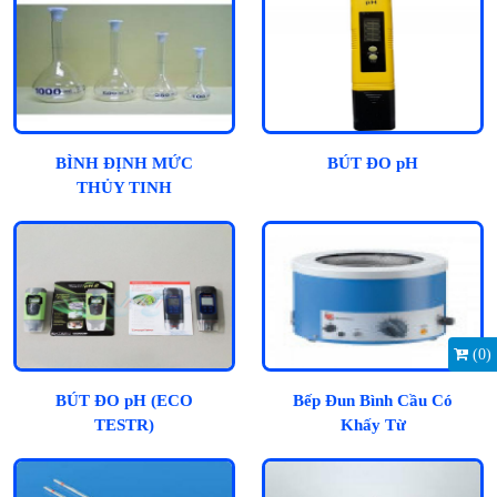
BÌNH ĐỊNH MỨC
BÚT ĐO pH
THỦY TINH
(
0
)
BÚT ĐO pH (ECO
Bếp Đun Bình Cầu Có
TESTR)
Khấy Từ