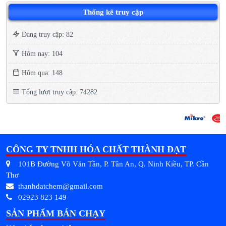
Thống kê truy cập
Đang truy cập: 82
Hôm nay: 104
Hôm qua: 148
Tổng lượt truy cập: 74282
CÔNG TY TNHH HÓA CHẤT THÀNH ĐẠT
101B Đường Võ Văn Tần, P. Tân An, Q. Ninh Kiều, TP. Cần
Thơ
thanhdatchem@gmail.com
02923 823 149
SẢN PHẨM BÁN CHẠY