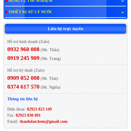
DỤNG CỤ THÍ NGHIỆM
THIẾT BỊ XỬ LÝ NƯỚC
Liên hệ trực tuyến
Hỗ trợ kinh doanh (Zalo)
0932 960 008
(Ms. Thảo)
0919 245 909
(Ms. Trang)
Hỗ trợ kỹ thuật (Zalo)
0909 052 008
(Mr. Thái)
0374 617 570
(Mr. Nghĩa)
Thông tin liên hệ
Điện thoại:
02923 823 149
Fax:
02923 830 091
Email:
thanhdatchem@gmail.com