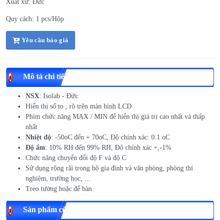
Xuất xứ: Đức
Quy cách: 1 pcs/Hộp
Yêu cầu báo giá
Mô tả chi tiết
NSX
: Isolab - Đức
Hiển thị số to , rõ trên màn hình LCD
Phím chức năng MAX / MIN để hiển thị giá trị cao nhất và thấp
nhất
Nhiệt độ
: -50oC đến + 70oC, Độ chính xác: 0.1 oC
Độ ẩm
: 10% RH đến 99% RH, Độ chính xác +,-1%
Chức năng chuyển đổi độ F và độ C
Sử dụng rộng rãi trong hộ gia đình và văn phòng, phòng thí
nghiệm, trường học, ...
Treo tường hoặc để bàn
Sản phẩm cùng loại