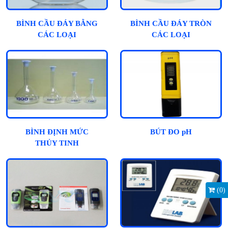
BÌNH CẦU ĐÁY BẰNG
BÌNH CẦU ĐÁY TRÒN
CÁC LOẠI
CÁC LOẠI
BÌNH ĐỊNH MỨC
BÚT ĐO pH
THỦY TINH
(
0
)