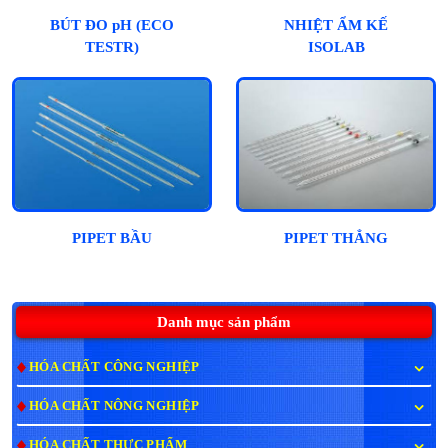
BÚT ĐO pH (ECO
NHIỆT ẨM KẾ
TESTR)
ISOLAB
PIPET BẦU
PIPET THẲNG
Danh mục sản phẩm
HÓA CHẤT CÔNG NGHIỆP
HÓA CHẤT NÔNG NGHIỆP
HÓA CHẤT THỰC PHẨM