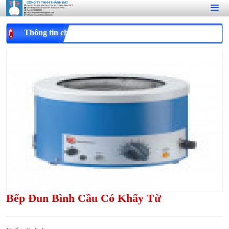
Thông tin chi tiết
Bếp Đun Bình Cầu Có Khấy Từ