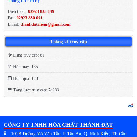
Thông tin liên hệ
Điện thoại:
02923 823 149
Fax:
02923 830 091
Email:
thanhdatchem@gmail.com
Thống kê truy cập
Đang truy cập: 81
Hôm nay: 135
Hôm qua: 128
Tổng lượt truy cập: 74233
CÔNG TY TNHH HÓA CHẤT THÀNH ĐẠT
101B Đường Võ Văn Tần, P. Tân An, Q. Ninh Kiều, TP. Cần