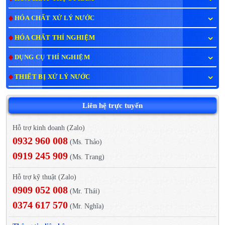
HÓA CHẤT XỬ LÝ NƯỚC
HÓA CHẤT THÍ NGHIỆM
DỤNG CỤ THÍ NGHIỆM
THIẾT BỊ XỬ LÝ NƯỚC
Liên hệ trực tuyến
Hỗ trợ kinh doanh (Zalo)
0932 960 008
(Ms. Thảo)
0919 245 909
(Ms. Trang)
Hỗ trợ kỹ thuật (Zalo)
0909 052 008
(Mr. Thái)
0374 617 570
(Mr. Nghĩa)