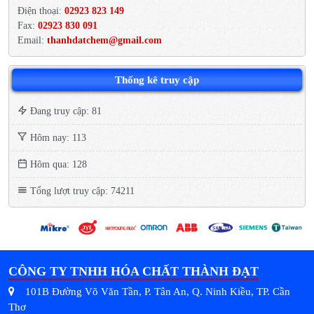
Điện thoại:
02923 823 149
Fax:
02923 830 091
Email:
thanhdatchem@gmail.com
Thống kê truy cập
Đang truy cập: 81
Hôm nay: 113
Hôm qua: 128
Tổng lượt truy cập: 74211
CÔNG TY TNHH HÓA CHẤT THÀNH ĐẠT
101B Đường Võ Văn Tần, P. Tân An, Q. Ninh Kiều, TP. Cần
Thơ