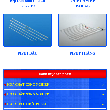
Bếp Đun Bình Cầu Có
NHIỆT ẨM KẾ
Khấy Từ
ISOLAB
PIPET BẦU
PIPET THẲNG
Danh mục sản phẩm
HÓA CHẤT CÔNG NGHIỆP
HÓA CHẤT NÔNG NGHIỆP
HÓA CHẤT THỰC PHẨM