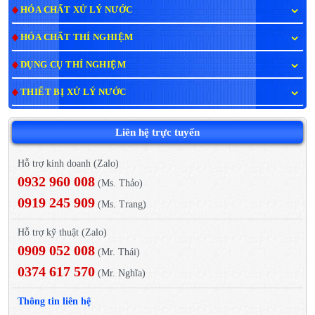
HÓA CHẤT XỬ LÝ NƯỚC
HÓA CHẤT THÍ NGHIỆM
DỤNG CỤ THÍ NGHIỆM
THIẾT BỊ XỬ LÝ NƯỚC
Liên hệ trực tuyến
Hỗ trợ kinh doanh (Zalo)
0932 960 008
(Ms. Thảo)
0919 245 909
(Ms. Trang)
Hỗ trợ kỹ thuật (Zalo)
0909 052 008
(Mr. Thái)
0374 617 570
(Mr. Nghĩa)
Thông tin liên hệ