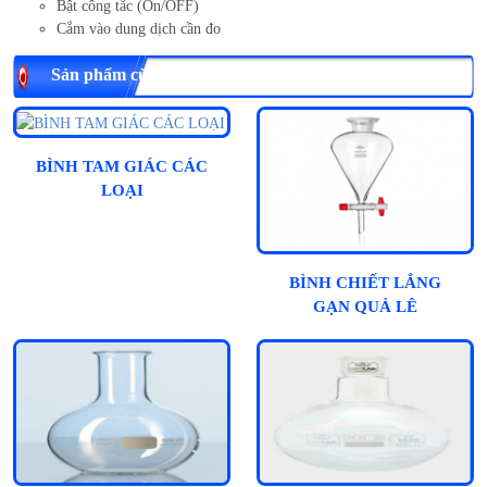
Bật công tắc (On/OFF)
Cắm vào dung dịch cần đo
Sản phẩm cùng loại
BÌNH TAM GIÁC CÁC
LOẠI
BÌNH CHIẾT LẮNG
GẠN QUẢ LÊ