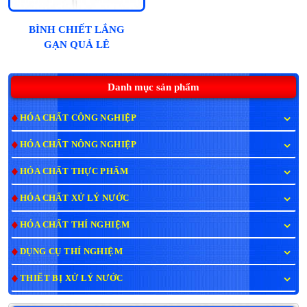
BÌNH CHIẾT LẮNG
GẠN QUẢ LÊ
Danh mục sản phẩm
HÓA CHẤT CÔNG NGHIỆP
HÓA CHẤT NÔNG NGHIỆP
HÓA CHẤT THỰC PHẨM
HÓA CHẤT XỬ LÝ NƯỚC
HÓA CHẤT THÍ NGHIỆM
DỤNG CỤ THÍ NGHIỆM
THIẾT BỊ XỬ LÝ NƯỚC