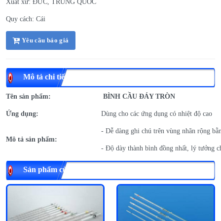
Xuất xứ: ĐỨC, TRUNG QUỐC
Quy cách: Cái
Yêu cầu báo giá
Mô tả chi tiết
Tên sản phẩm:
BÌNH CẦU ĐÁY TRÒN
Ứng dụng:
Dùng cho các ứng dụng có nhiệt độ cao
- Dễ dàng ghi chú trên vùng nhãn rộng bằ
Mô tả sản phẩm:
- Độ dày thành bình đồng nhất, lý tưởng c
Sản phẩm cùng loại