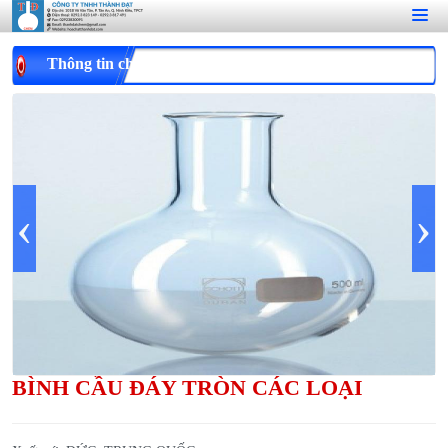
Thông tin chi tiết
‹
›
BÌNH CẦU ĐÁY TRÒN CÁC LOẠI