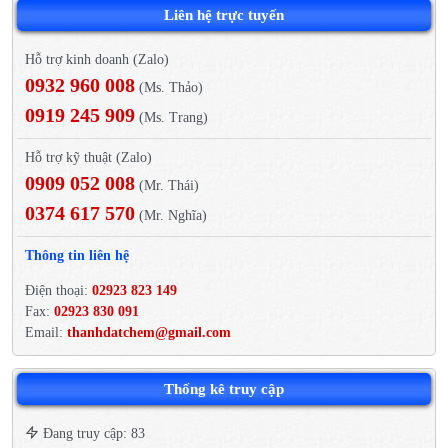
Liên hệ trực tuyến
Hỗ trợ kinh doanh (Zalo)
0932 960 008
(Ms. Thảo)
0919 245 909
(Ms. Trang)
Hỗ trợ kỹ thuật (Zalo)
0909 052 008
(Mr. Thái)
0374 617 570
(Mr. Nghĩa)
Thông tin liên hệ
Điện thoại:
02923 823 149
Fax:
02923 830 091
Email:
thanhdatchem@gmail.com
Thống kê truy cập
Đang truy cập: 83