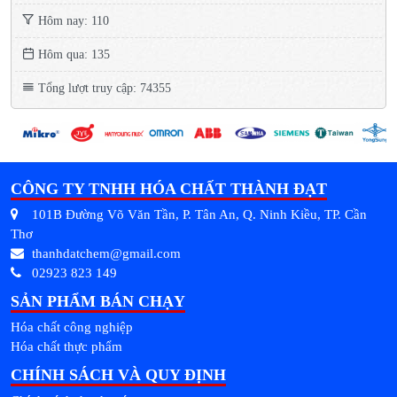
Hôm nay: 110
Hôm qua: 135
Tổng lượt truy cập: 74355
CÔNG TY TNHH HÓA CHẤT THÀNH ĐẠT
101B Đường Võ Văn Tần, P. Tân An, Q. Ninh Kiều, TP. Cần
Thơ
thanhdatchem@gmail.com
02923 823 149
SẢN PHẨM BÁN CHẠY
Hóa chất công nghiệp
Hóa chất thực phẩm
CHÍNH SÁCH VÀ QUY ĐỊNH