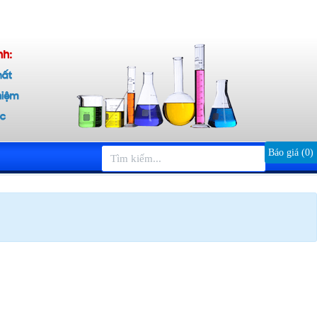
Báo giá (
0
)