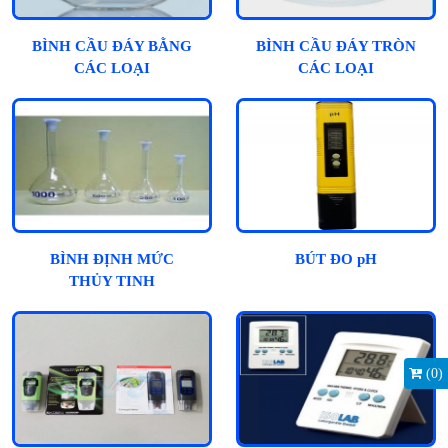
BÌNH CẦU ĐÁY BẰNG
BÌNH CẦU ĐÁY TRÒN
CÁC LOẠI
CÁC LOẠI
BÌNH ĐỊNH MỨC
BÚT ĐO pH
THỦY TINH
(
0
)