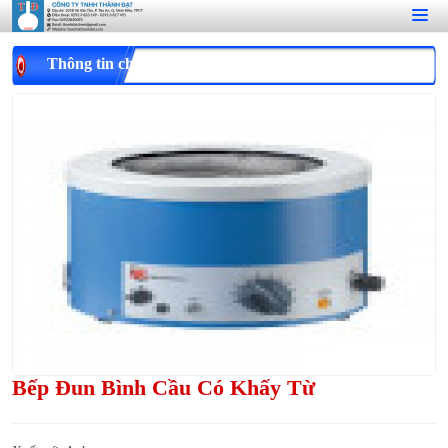
Thông tin chi tiết
Bếp Đun Bình Cầu Có Khấy Từ