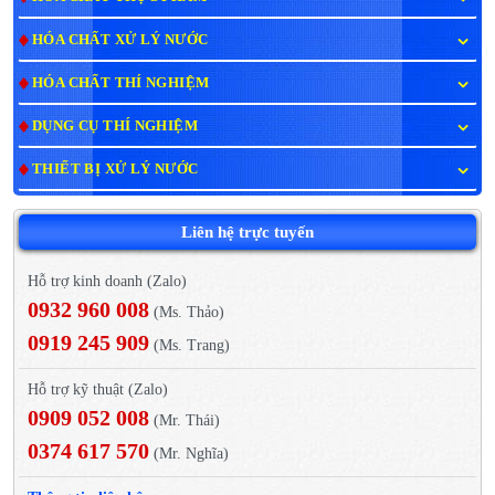
HÓA CHẤT XỬ LÝ NƯỚC
HÓA CHẤT THÍ NGHIỆM
DỤNG CỤ THÍ NGHIỆM
THIẾT BỊ XỬ LÝ NƯỚC
Liên hệ trực tuyến
Hỗ trợ kinh doanh (Zalo)
0932 960 008
(Ms. Thảo)
0919 245 909
(Ms. Trang)
Hỗ trợ kỹ thuật (Zalo)
0909 052 008
(Mr. Thái)
0374 617 570
(Mr. Nghĩa)