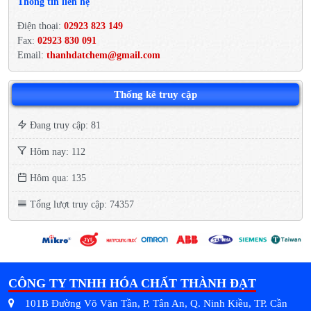
Thông tin liên hệ
Điện thoại:
02923 823 149
Fax:
02923 830 091
Email:
thanhdatchem@gmail.com
Thống kê truy cập
Đang truy cập: 81
Hôm nay: 112
Hôm qua: 135
Tổng lượt truy cập: 74357
CÔNG TY TNHH HÓA CHẤT THÀNH ĐẠT
101B Đường Võ Văn Tần, P. Tân An, Q. Ninh Kiều, TP. Cần