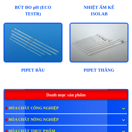
BÚT ĐO pH (ECO
NHIỆT ẨM KẾ
TESTR)
ISOLAB
PIPET BẦU
PIPET THẲNG
Danh mục sản phẩm
HÓA CHẤT CÔNG NGHIỆP
HÓA CHẤT NÔNG NGHIỆP
HÓA CHẤT THỰC PHẨM